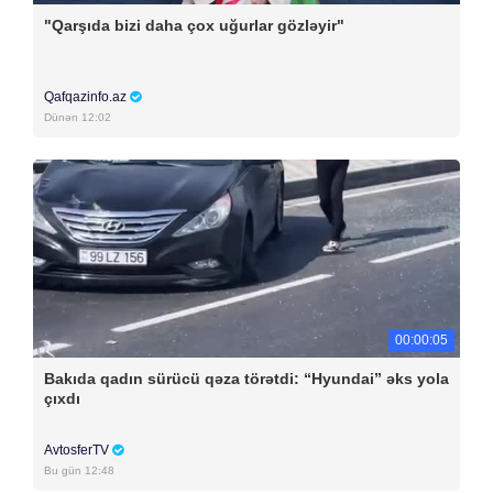
"Qarşıda bizi daha çox uğurlar gözləyir"
Qafqazinfo.az
Dünən 12:02
00:00:05
Bakıda qadın sürücü qəza törətdi: “Hyundai” əks yola
çıxdı
AvtosferTV
Bu gün 12:48