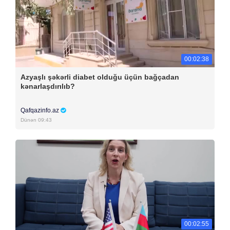
00:02:38
Azyaşlı şəkərli diabet olduğu üçün bağçadan
kənarlaşdırılıb?
Qafqazinfo.az
Dünən 09:43
00:02:55