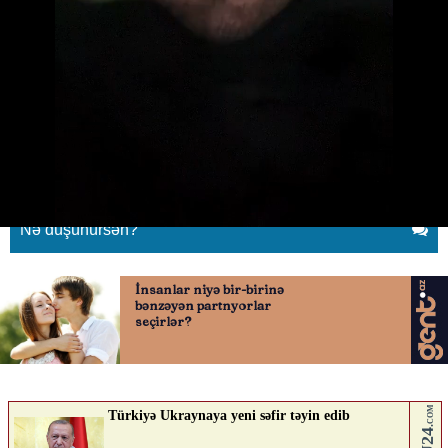
Nadir: “Ən abırsız insanlar
Azərbaycanda yaşayır”
20.05.2026
0
YENILIK.AZ
ABUNƏ OL
Nə düşünürsən?