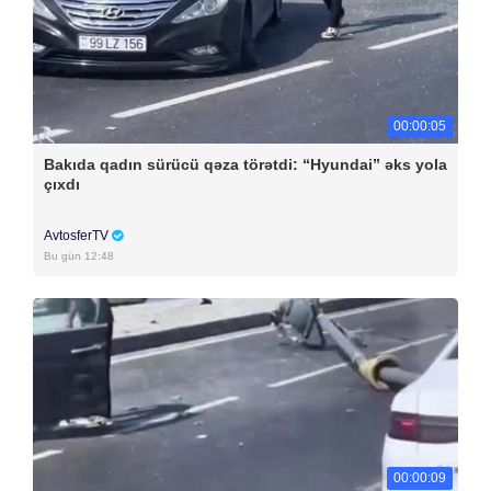
00:00:05
Bakıda qadın sürücü qəza törətdi: “Hyundai” əks yola
çıxdı
AvtosferTV
Bu gün 12:48
00:00:09