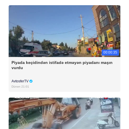
00:00:35
Piyada keçidindən istifadə etməyən piyadanı maşın
vurdu
AvtosferTV
Dünən 21:01