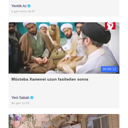
Yenilik.Az
2 gün öncə 16:47
00:00:12
Müctəba Xamenei uzun fasilədən sonra
Yeni Sabah
Bu gün 11:52