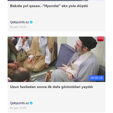
Bakıda yol qəzası -“Hyundai” əks yola düşdü
Qafqazinfo.az
Bu gün 12:46
00:00:15
Uzun fasilədən sonra ilk dəfə görüntüləri yayıldı
Qafqazinfo.az
Bu gün 12:25