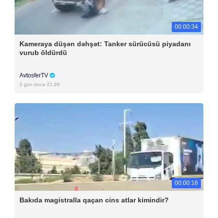
00:00:34
Kameraya düşən dəhşət: Tanker sürücüsü piyadanı
vurub öldürdü
AvtosferTV
2 gün öncə 21:26
00:00:16
Bakıda magistralla qaçan cins atlar kimindir?