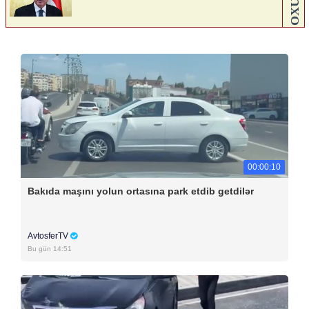
00:00:10
Bakıda maşını yolun ortasına park etdib getdilər
AvtosferTV
Bu gün 14:51