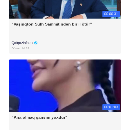
00:00:31
“Vaşinqton Sülh Sammitindən bir il ötür”
Qafqazinfo.az
Dünən 14:39
00:01:03
"Ana olmaq şansım yoxdur"