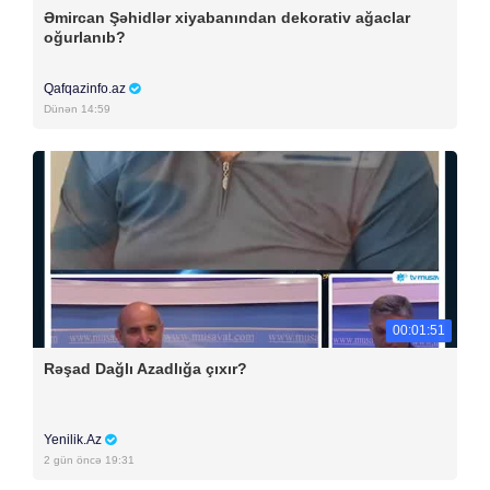
Əmircan Şəhidlər xiyabanından dekorativ ağaclar
oğurlanıb?
Qafqazinfo.az
Dünən 14:59
00:01:51
Rəşad Dağlı Azadlığa çıxır?
Yenilik.Az
2 gün öncə 19:31