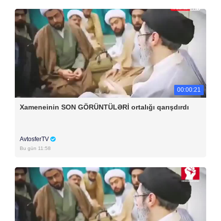
00:00:21
Xameneinin SON GÖRÜNTÜLƏRİ ortalığı qarışdırdı
AvtosferTV
Bu gün 11:58