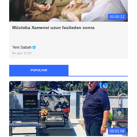
00:00:12
Müctəba Xamenei uzun fasilədən sonra
Yeni Sabah
Bu gün 11:52
POPULYAR
00:01:08