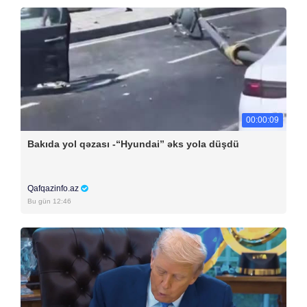
00:00:09
Bakıda yol qəzası -“Hyundai” əks yola düşdü
Qafqazinfo.az
Bu gün 12:46