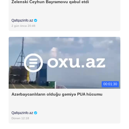
Zelenski Ceyhun Bayramovu qəbul etdi
Qafqazinfo.az
2 gün öncə 20:46
00:01:30
Azərbaycanlıların olduğu gəmiyə PUA hücumu
Qafqazinfo.az
Dünən 12:18