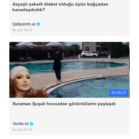
Azyaşlı şəkərli diabet olduğu üçün bağçadan
kənarlaşdırılıb?
Qafqazinfo.az
Bu gün 09:43
00:00:23
Xuraman Şuşalı hovuzdan görüntülərini paylaşdı
Yenilik.Az
Bu gün 08:36