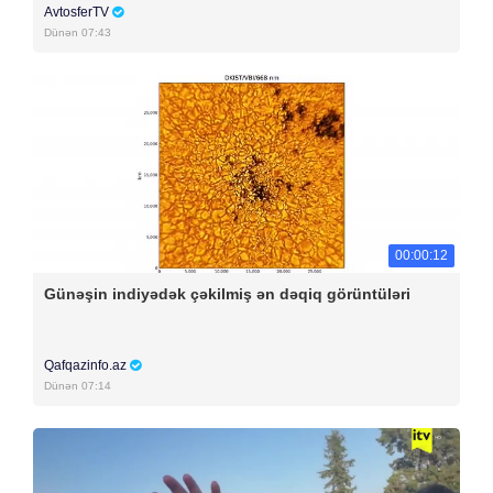
AvtosferTV
Dünən 07:43
00:00:12
Günəşin indiyədək çəkilmiş ən dəqiq görüntüləri
Qafqazinfo.az
Dünən 07:14