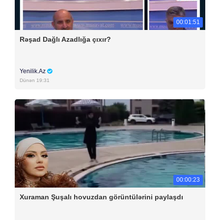
00:01:51
Rəşad Dağlı Azadlığa çıxır?
Yenilik.Az
Dünən 19:31
00:00:23
Xuraman Şuşalı hovuzdan görüntülərini paylaşdı