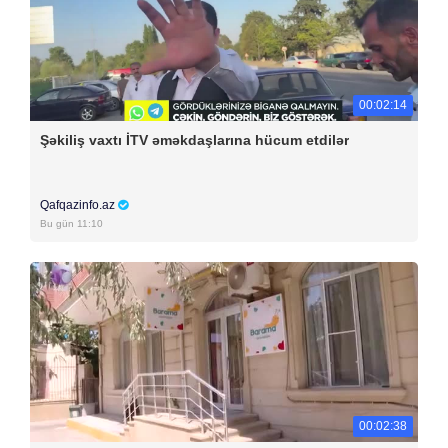
00:02:14
Şəkiliş vaxtı İTV əməkdaşlarına hücum etdilər
Qafqazinfo.az
Bu gün 11:10
00:02:38