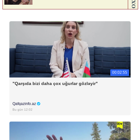
00:02:55
"Qarşıda bizi daha çox uğurlar gözləyir"
Qafqazinfo.az
Bu gün 12:02