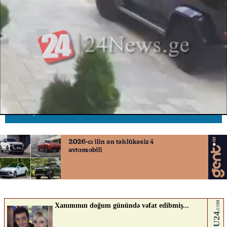
Keçmiş vəzifəli şəxsin qardaşı
qəzada öldü
09.07.2026
0
AVTOSFERTV
ABUNƏ OL
Nə düşünürsən?