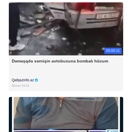
00:00:11
Dəməşqdə sərnişin avtobusuna bombalı hücum
Qafqazinfo.az
Dünən 03:11