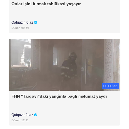
Onlar işini itirmək təhlükəsi yaşayır
Qafqazinfo.az
Dünən 09:59
00:00:32
FHN "Tarqovı"dakı yanğınla bağlı məlumat yaydı
Qafqazinfo.az
Dünən 12:11