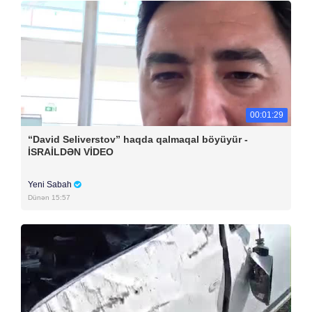
00:01:29
“David Seliverstov” haqda qalmaqal böyüyür -
İSRAİLDƏN VİDEO
Yeni Sabah
Dünən 15:57