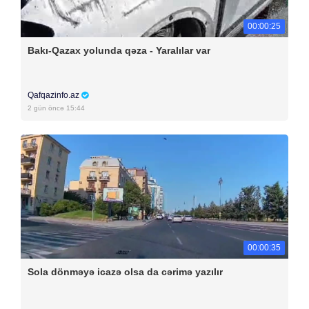
00:00:25
Bakı-Qazax yolunda qəza - Yaralılar var
Qafqazinfo.az
2 gün öncə 15:44
00:00:35
Sola dönməyə icazə olsa da cərimə yazılır