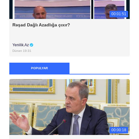
00:01:51
Rəşad Dağlı Azadlığa çıxır?
Yenilik.Az
Dünən 19:31
POPULYAR
00:00:18