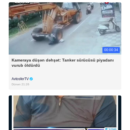
00:00:34
Kameraya düşən dəhşət: Tanker sürücüsü piyadanı
vurub öldürdü
AvtosferTV
Dünən 21:26