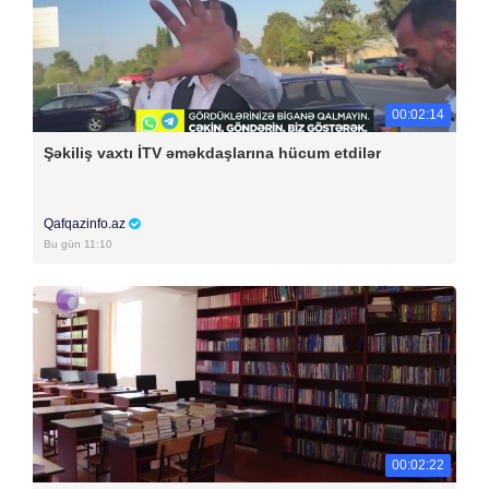
00:02:14
Şəkiliş vaxtı İTV əməkdaşlarına hücum etdilər
Qafqazinfo.az
Bu gün 11:10
00:02:22