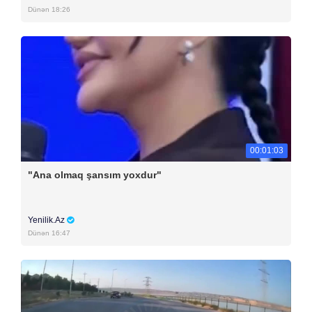
Dünən 18:26
00:01:03
"Ana olmaq şansım yoxdur"
Yenilik.Az
Dünən 16:47