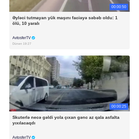
00:00:50
Əyləci tutmayan yük maşını faciəyə səbəb oldu: 1
ölü, 10 yaralı
AvtosferTV
Dünən 19:27
00:00:25
Skuterlə necə gəldi yola çıxan gənc az qala asfalta
yıxılacaqdı
AvtosferTV