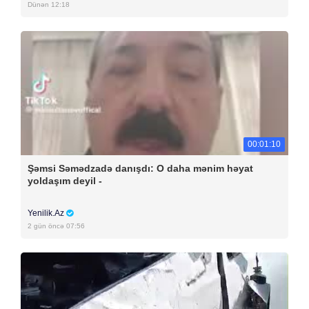
Dünən 12:18
00:01:10
Şəmsi Səmədzadə danışdı: O daha mənim həyat
yoldaşım deyil -
Yenilik.Az
2 gün öncə 07:56