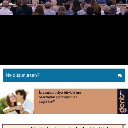
David Manukyan minalarla bağlı
sorğu-sual edildi
20.06.2025
0
GENT.AZ
ABUNƏ OL
David Manukyan minalarla bağlı sorğu-sual edildi
Nə düşünürsən?