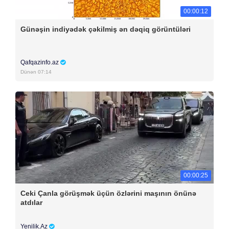
00:00:12
Günəşin indiyədək çəkilmiş ən dəqiq görüntüləri
Qafqazinfo.az
Dünən 07:14
00:00:25
Ceki Çanla görüşmək üçün özlərini maşının önünə
atdılar
Yenilik.Az