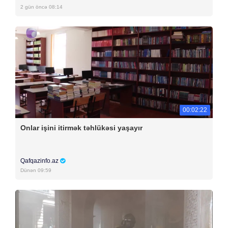
2 gün öncə 08:14
00:02:22
Onlar işini itirmək təhlükəsi yaşayır
Qafqazinfo.az
Dünən 09:59