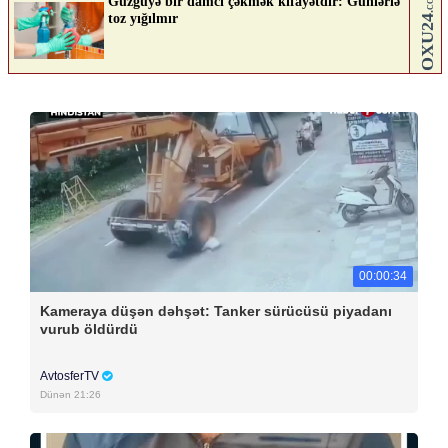
00:00:34
Kameraya düşən dəhşət: Tanker sürücüsü piyadanı
vurub öldürdü
AvtosferTV
Dünən 21:26