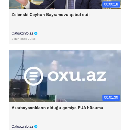
00:00:18
Zelenski Ceyhun Bayramovu qəbul etdi
Qafqazinfo.az
2 gün öncə 20:46
00:01:30
Azərbaycanlıların olduğu gəmiyə PUA hücumu
Qafqazinfo.az