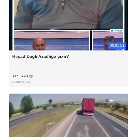
00:01:51
Rəşad Dağlı Azadlığa çıxır?
Yenilik.Az
Dünən 19:31