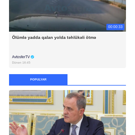
00:00:33
Ölümlə yadda qalan yolda təhlükəli ötmə
AvtosferTV
Dünən 16:45
POPULYAR