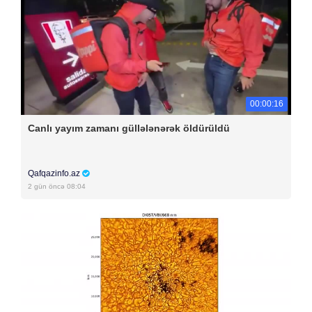
00:00:16
Canlı yayım zamanı güllələnərək öldürüldü
Qafqazinfo.az
2 gün öncə 08:04