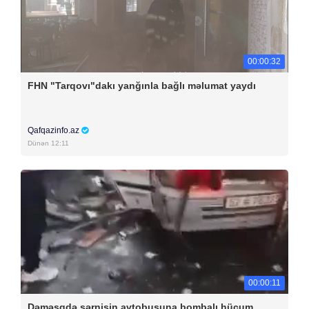
00:00:32
FHN "Tarqovı"dakı yanğınla bağlı məlumat yaydı
Qafqazinfo.az
Dünən 12:11
00:00:11
Dəməşqdə sərnişin avtobusuna bombalı hücum