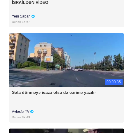
İSRAİLDƏN VİDEO
Yeni Sabah
Dünən 15:57
00:00:35
Sola dönməyə icazə olsa da cərimə yazılır
AvtosferTV
Dünən 07:43