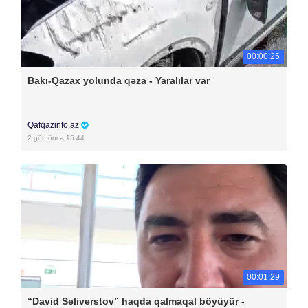
00:00:25
Bakı-Qazax yolunda qəza - Yaralılar var
Qafqazinfo.az
2 gün öncə 15:44
00:01:29
“David Seliverstov” haqda qalmaqal böyüyür -