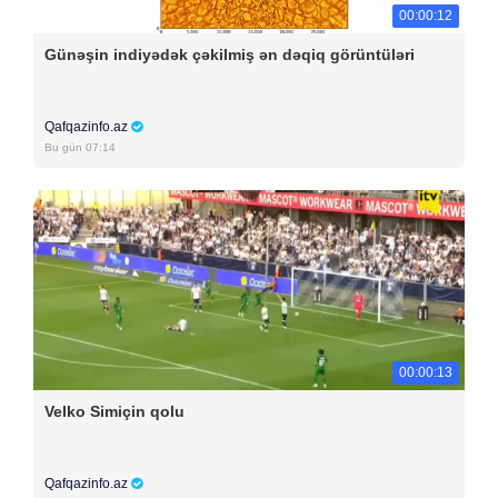
00:00:12
Günəşin indiyədək çəkilmiş ən dəqiq görüntüləri
Qafqazinfo.az
Bu gün 07:14
00:00:13
Velko Simiçin qolu
Qafqazinfo.az