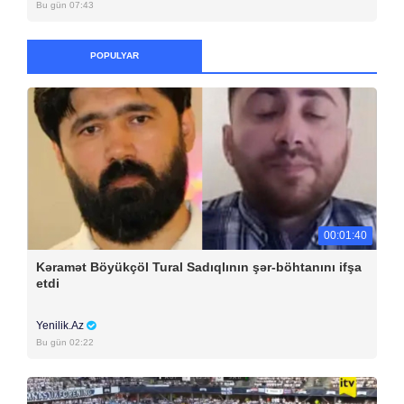
Bu gün 07:43
POPULYAR
00:01:40
Kəramət Böyükçöl Tural Sadıqlının şər-böhtanını ifşa
etdi
Yenilik.Az
Bu gün 02:22