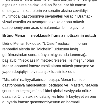
aşpazları sırasına daxil edilən Berje, hər bir təamın
emosiyaların, xatirələrin və sənətin əksinə çevrildiyi
multimodal qastronomiya səyahətləri yaradır. Dramatik
vizual estetika və avanqard texnikalar onu müasir
qastronomiyanın əsas simalarından birinə çevirib.
Brüno Menar — neoklassik fransız mətbəxinin ustadı
Brüno Menar, Tokiodakı "L’Osier" restoranının onun
rəhbərliyi altında üç "Michelin" ulduzuna layiq
görülməsindən sonra dünya miqyasında tanınmağa
başlayıb. "Neoklassik" mətbəx fəlsəfəsi ilə məşhur olan
Menar, ənənəvi fransız texnikalarını müasir yanaşma və
yapon dəqiqliyi ilə virtual şəkildə sintez edir.
"Michelin" nailiyyətlərindən başqa, Menar həm də
qastronomiya məsləhətçisi, pedaqoq və "MasterChef Asia"
şousunun keçmiş münsifi kimi qlobal səviyyədə nüfuz
qazanıb. Onun texniki ustalığı və liderlik keyfiyyətləri onu
dünyada fransız qastronomiyasının ən hörmətli