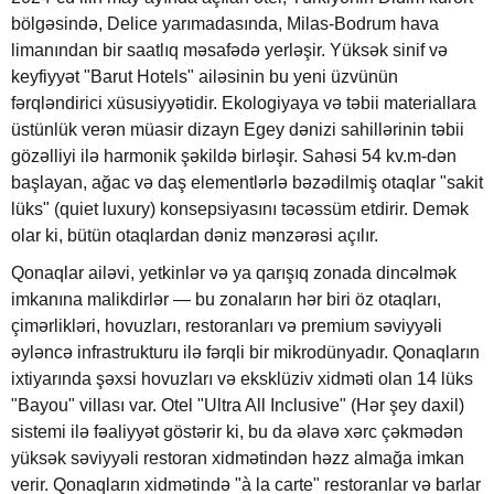
bölgəsində, Delice yarımadasında, Milas-Bodrum hava
limanından bir saatlıq məsafədə yerləşir. Yüksək sinif və
keyfiyyət "Barut Hotels" ailəsinin bu yeni üzvünün
fərqləndirici xüsusiyyətidir. Ekologiyaya və təbii materiallara
üstünlük verən müasir dizayn Egey dənizi sahillərinin təbii
gözəlliyi ilə harmonik şəkildə birləşir. Sahəsi 54 kv.m-dən
başlayan, ağac və daş elementlərlə bəzədilmiş otaqlar "sakit
lüks" (quiet luxury) konsepsiyasını təcəssüm etdirir. Demək
olar ki, bütün otaqlardan dəniz mənzərəsi açılır.
Qonaqlar ailəvi, yetkinlər və ya qarışıq zonada dincəlmək
imkanına malikdirlər — bu zonaların hər biri öz otaqları,
çimərlikləri, hovuzları, restoranları və premium səviyyəli
əyləncə infrastrukturu ilə fərqli bir mikrodünyadır. Qonaqların
ixtiyarında şəxsi hovuzları və eksklüziv xidməti olan 14 lüks
"Bayou" villası var. Otel "Ultra All Inclusive" (Hər şey daxil)
sistemi ilə fəaliyyət göstərir ki, bu da əlavə xərc çəkmədən
yüksək səviyyəli restoran xidmətindən həzz almağa imkan
verir. Qonaqların xidmətində "à la carte" restoranlar və barlar