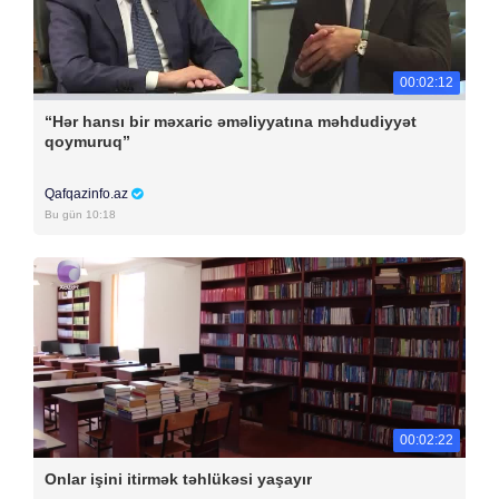
00:02:12
“Hər hansı bir məxaric əməliyyatına məhdudiyyət
qoymuruq”
Qafqazinfo.az
Bu gün 10:18
00:02:22
Onlar işini itirmək təhlükəsi yaşayır