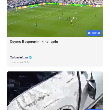
00:00:08
Ceyms Boqerenin ikinci qolu
Qafqazinfo.az
2 gün öncə 22:58