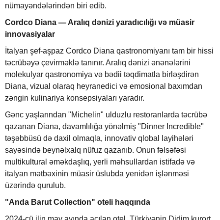
nümayəndələrindən biri edib.
Cordco Diana — Aralıq dənizi yaradıcılığı və müasir
innovasiyalar
İtalyan şef-aşpaz Cordco Diana qastronomiyanı tam bir hissi
təcrübəyə çevirməklə tanınır. Aralıq dənizi ənənələrini
molekulyar qastronomiya və bədii təqdimatla birləşdirən
Diana, vizual olaraq heyranedici və emosional baxımdan
zəngin kulinariya konsepsiyaları yaradır.
Gənc yaşlarından "Michelin" ulduzlu restoranlarda təcrübə
qazanan Diana, davamlılığa yönəlmiş "Dinner Incredible"
təşəbbüsü də daxil olmaqla, innovativ qlobal layihələri
sayəsində beynəlxalq nüfuz qazanıb. Onun fəlsəfəsi
multikultural əməkdaşlıq, yerli məhsullardan istifadə və
italyan mətbəxinin müasir üslubda yenidən işlənməsi
üzərində qurulub.
"Anda Barut Collection" oteli haqqında
2024-cü ilin may ayında açılan otel, Türkiyənin Didim kurort