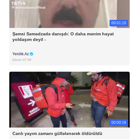
00:01:10
Şəmsi Səmədzadə danışdı: O daha mənim həyat
yoldaşım deyil -
Yenilik.Az
Dünən 07:56
00:00:16
Canlı yayım zamanı güllələnərək öldürüldü