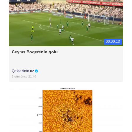
00:00:13
Ceyms Boqerenin qolu
Qafqazinfo.az
2 gün öncə 21:49