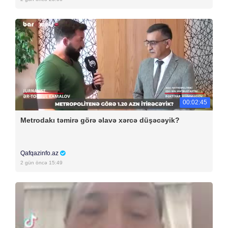
00:02:45
Metrodakı təmirə görə əlavə xərcə düşəcəyik?
Qafqazinfo.az
2 gün öncə 15:49