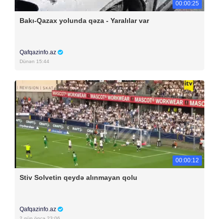
00:00:25
Bakı-Qazax yolunda qəza - Yaralılar var
Qafqazinfo.az
Dünən 15:44
00:00:12
Stiv Solvetin qeydə alınmayan qolu
Qafqazinfo.az
2 gün öncə 23:06