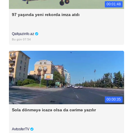
00:01:48
97 yaşında yeni rekorda imza atdı
Qafqazinfo.az
Bu gün 07:54
00:00:35
Sola dönməyə icazə olsa da cərimə yazılır
AvtosferTV