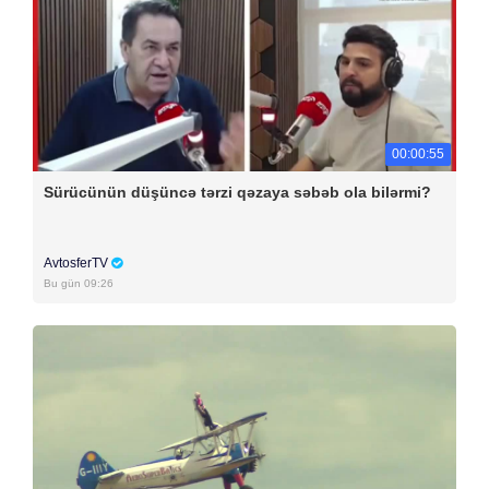
00:00:55
Sürücünün düşüncə tərzi qəzaya səbəb ola bilərmi?
AvtosferTV
Bu gün 09:26