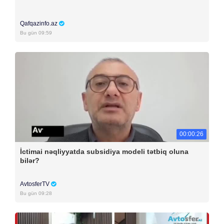
Qafqazinfo.az
Bu gün 09:59
00:00:26
İctimai nəqliyyatda subsidiya modeli tətbiq oluna
bilər?
AvtosferTV
Bu gün 09:28