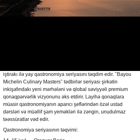
"Anda Barut Collection"
17.06.2026
0
GENT.AZ
ABUNƏ OL
"Anda Barut Collection" və "Bayou Villas", "Michelin"
ulduzlu restoranların dünyaşöhrətli dörd şef-aşpazının
iştirakı ilə yay qastronomiya seriyasını təqdim edir. "Bayou
Michelin Culinary Masters" tədbirlər seriyası şirkətin
inkişafındakı yeni mərhələni və qlobal səviyyəli premium
qonaqpərvərlik vizyonunu əks etdirir. Layihə qonaqlara
müasir qastronomiyanın aparıcı şeflərindən özəl ustad
dərsləri və müəllif şam yeməkləri ilə zəngin, unudulmaz
təəssüratlar vəd edir.
Qastronomiya seriyasının təqvimi: