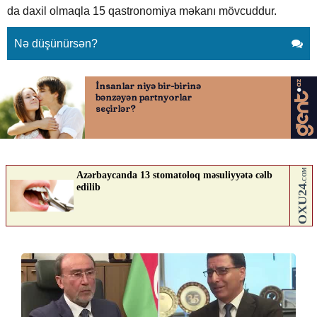
da daxil olmaqla 15 qastronomiya məkanı mövcuddur.
Nə düşünürsən?