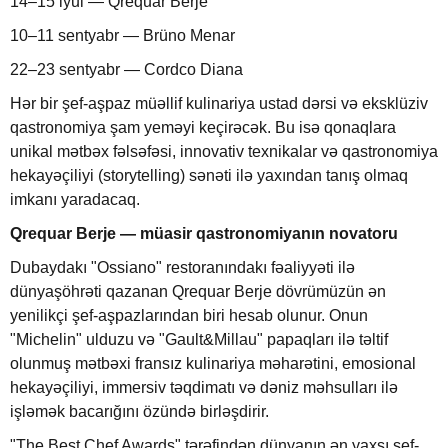
14–15 iyul — Qrequar Berje
10–11 sentyabr — Brüno Menar
22–23 sentyabr — Cordco Diana
Hər bir şef-aşpaz müəllif kulinariya ustad dərsi və eksklüziv
qastronomiya şam yeməyi keçirəcək. Bu isə qonaqlara
unikal mətbəx fəlsəfəsi, innovativ texnikalar və qastronomiya
hekayəçiliyi (storytelling) sənəti ilə yaxından tanış olmaq
imkanı yaradacaq.
Qrequar Berje — müasir qastronomiyanın novatoru
Dubaydakı "Ossiano" restoranındakı fəaliyyəti ilə
dünyaşöhrəti qazanan Qrequar Berje dövrümüzün ən
yenilikçi şef-aşpazlarından biri hesab olunur. Onun
"Michelin" ulduzu və "Gault&Millau" papaqları ilə təltif
olunmuş mətbəxi fransız kulinariya məharətini, emosional
hekayəçiliyi, immersiv təqdimatı və dəniz məhsulları ilə
işləmək bacarığını özündə birləşdirir.
"The Best Chef Awards" tərəfindən dünyanın ən yaxşı şef-