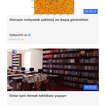
00:00:12
Günəşin indiyədək çəkilmiş ən dəqiq görüntüləri
Qafqazinfo.az
Dünən 07:14
00:02:22
Onlar işini itirmək təhlükəsi yaşayır