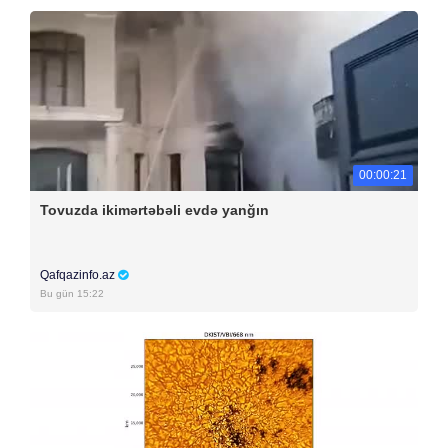
00:00:21
Tovuzda ikimərtəbəli evdə yanğın
Qafqazinfo.az
Bu gün 15:22