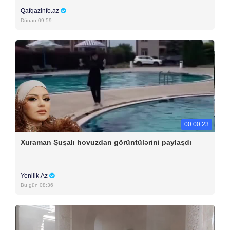
Qafqazinfo.az
Dünən 09:59
00:00:23
Xuraman Şuşalı hovuzdan görüntülərini paylaşdı
Yenilik.Az
Bu gün 08:36