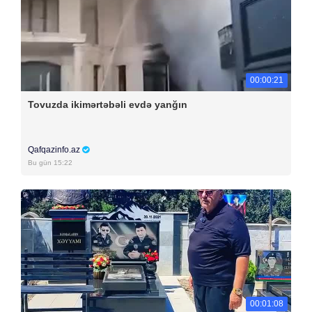
00:00:21
Tovuzda ikimərtəbəli evdə yanğın
Qafqazinfo.az
Bu gün 15:22
00:01:08