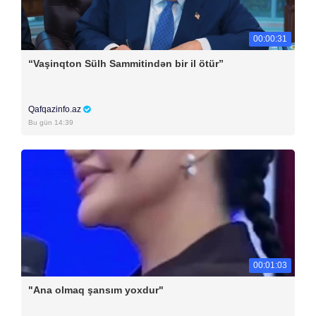
00:00:31
“Vaşinqton Sülh Sammitindən bir il ötür”
Qafqazinfo.az
Bu gün 14:39
00:01:03
"Ana olmaq şansım yoxdur"