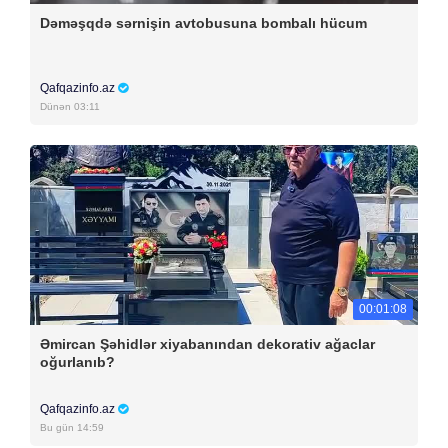
Dəməşqdə sərnişin avtobusuna bombalı hücum
Qafqazinfo.az
Dünən 03:11
00:01:08
Əmircan Şəhidlər xiyabanından dekorativ ağaclar
oğurlanıb?
Qafqazinfo.az
Bu gün 14:59