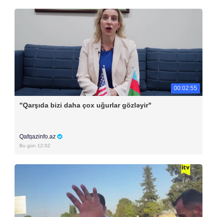
00:02:55
"Qarşıda bizi daha çox uğurlar gözləyir"
Qafqazinfo.az
Bu gün 12:02