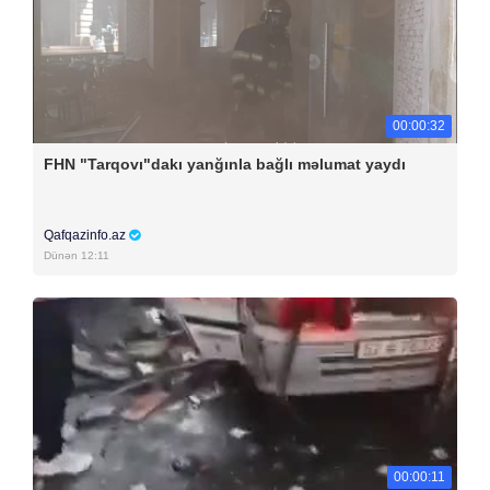
00:00:32
FHN "Tarqovı"dakı yanğınla bağlı məlumat yaydı
Qafqazinfo.az
Dünən 12:11
00:00:11