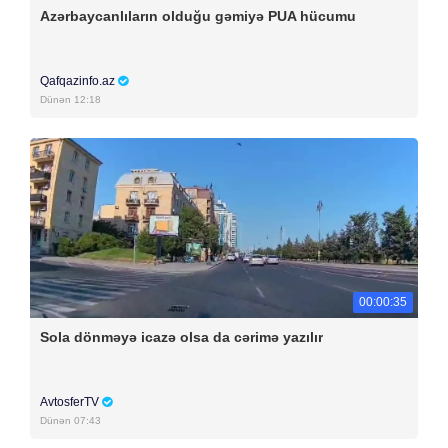
Azərbaycanlıların olduğu gəmiyə PUA hücumu
Qafqazinfo.az
Dünən 12:18
00:00:35
Sola dönməyə icazə olsa da cərimə yazılır
AvtosferTV
Dünən 07:43