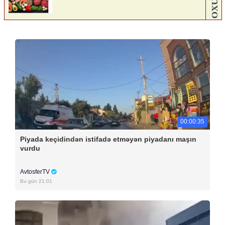
00:00:35
Piyada keçidindən istifadə etməyən piyadanı maşın
vurdu
AvtosferTV
Bu gün 21:01