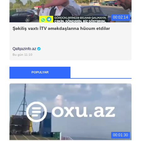
00:02:14
Şəkiliş vaxtı İTV əməkdaşlarına hücum etdilər
Qafqazinfo.az
Bu gün 11:10
POPULYAR
00:01:30