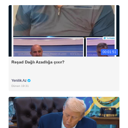
00:01:51
Rəşad Dağlı Azadlığa çıxır?
Yenilik.Az
Dünən 19:31