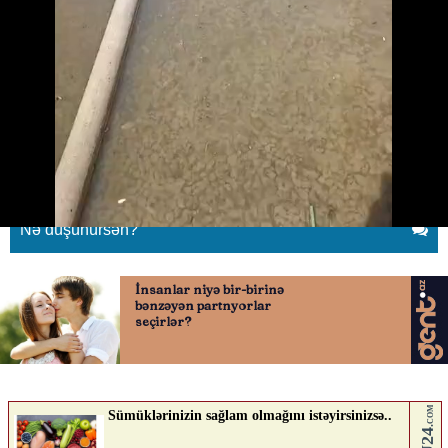
Bu ərazi hələ də çirkab sulardan
təmizlənməyib
07.05.2026
0
KONTEKST.AZ
ABUNƏ OL
Nə düşünürsən?