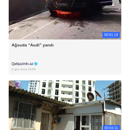
00:01:19
Ağsuda “Audi” yandı
Qafqazinfo.az
2 gün öncə 19:59
00:03:11