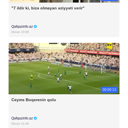
"7 ildir ki, bizə olmayan əziyyəti verir"
Qafqazinfo.az
Dünən 10:08
00:00:13
Ceyms Boqerenin qolu
Qafqazinfo.az
Dünən 21:49