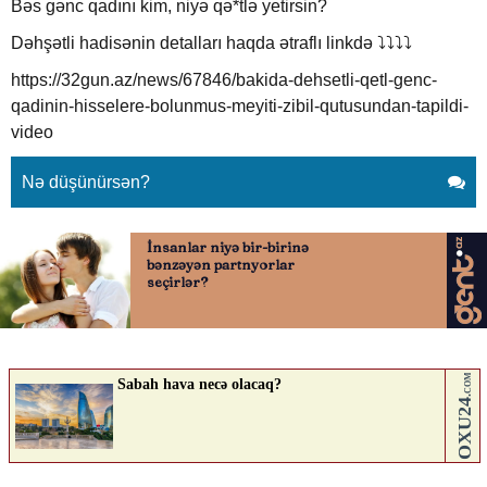
Bəs gənc qadını kim, niyə qə*tlə yetirsin?
Dəhşətli hadisənin detalları haqda ətraflı linkdə ⤵️⤵️⤵️⤵️
https://32gun.az/news/67846/bakida-dehsetli-qetl-genc-
qadinin-hisselere-bolunmus-meyiti-zibil-qutusundan-tapildi-
video
Nə düşünürsən?