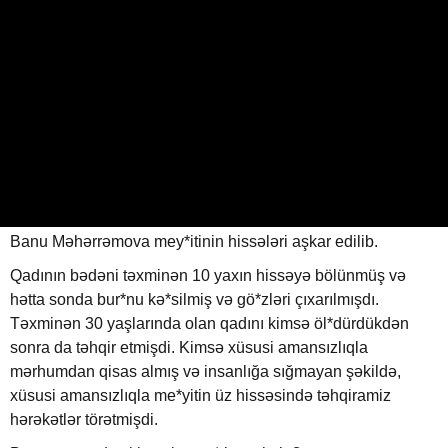
Bakıda qadının parçalanmış
meyiti zibil qutusundan tapıldı
18.06.2026
0
32GUN.AZ
ABUNƏ OL
Gecə saat 1 radələrində Bakıda yerləşən zibil qutularında
Banu Məhərrəmova mey*itinin hissələri aşkar edilib.
Qadının bədəni təxminən 10 yaxın hissəyə bölünmüş və
hətta sonda bur*nu kə*silmiş və gö*zləri çıxarılmışdı.
Təxminən 30 yaşlarında olan qadını kimsə öl*dürdükdən
sonra da təhqir etmişdi. Kimsə xüsusi amansızlıqla
mərhumdan qisas almış və insanlığa sığmayan şəkildə,
xüsusi amansızlıqla me*yitin üz hissəsində təhqiramiz
hərəkətlər törətmişdi.