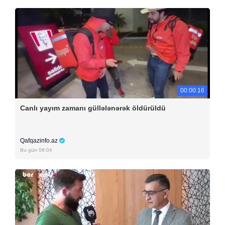
00:00:16
Canlı yayım zamanı güllələnərək öldürüldü
Qafqazinfo.az
Bu gün 08:04