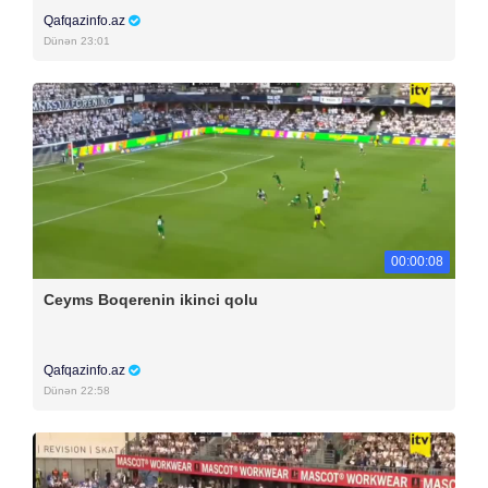
Qafqazinfo.az
Dünən 23:01
00:00:08
Ceyms Boqerenin ikinci qolu
Qafqazinfo.az
Dünən 22:58