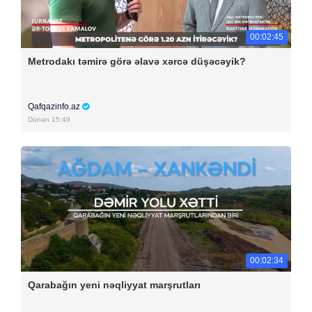
00:02:45
Metrodakı təmirə görə əlavə xərcə düşəcəyik?
Qafqazinfo.az
Dünən 15:49
00:02:34
Qarabağın yeni nəqliyyat marşrutları