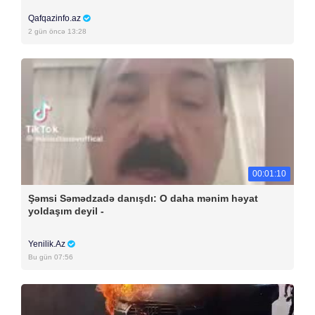
Qafqazinfo.az
2 gün öncə 13:28
00:01:10
Şəmsi Səmədzadə danışdı: O daha mənim həyat
yoldaşım deyil -
Yenilik.Az
Bu gün 07:56