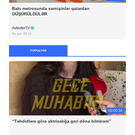
Bakı metrosunda sərnişinlər qatardan
DÜŞÜRÜLDÜLƏR
AvtosferTV
Bu gün 09:16
POPULYAR
00:00:56
“Təhdidlərə görə aktrisalığa geri dönə bilmirəm”