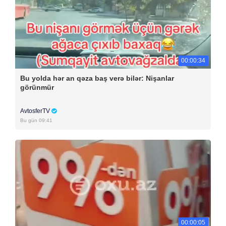
00:00:34
Bu yolda hər an qəza baş verə bilər: Nişanlar
görünmür
AvtosferTV
Bu gün 09:41
00:00:05