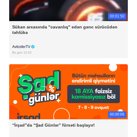
00:01:50
Sükan arxasında "cavanlıq" edən gənc sürücüdən
təhlükə
AvtosferTV
Bu gün 12:01
00:00:06
“İrşad”da “Şad Günlər” fürsəti başlayır!