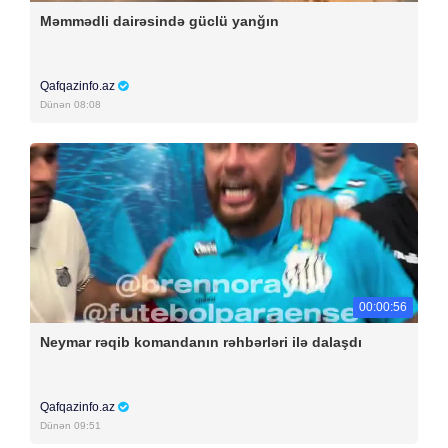
Məmmədli dairəsində güclü yanğın
Qafqazinfo.az
Dünən 08:08
00:00:56
Neymar rəqib komandanın rəhbərləri ilə dalaşdı
Qafqazinfo.az
Dünən 09:51