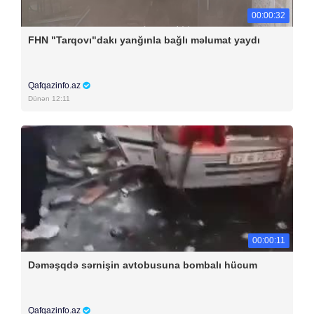
00:00:32
FHN "Tarqovı"dakı yanğınla bağlı məlumat yaydı
Qafqazinfo.az
Dünən 12:11
00:00:11
Dəməşqdə sərnişin avtobusuna bombalı hücum
Qafqazinfo.az