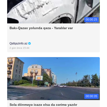
00:00:25
Bakı-Qazax yolunda qəza - Yaralılar var
Qafqazinfo.az
2 gün öncə 15:44
00:00:35
Sola dönməyə icazə olsa da cərimə yazılır