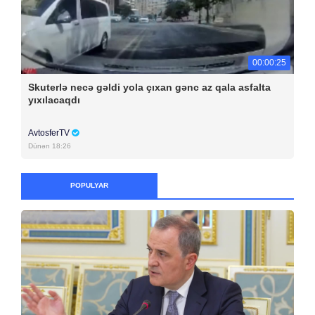
00:00:25
Skuterlə necə gəldi yola çıxan gənc az qala asfalta
yıxılacaqdı
AvtosferTV
Dünən 18:26
POPULYAR