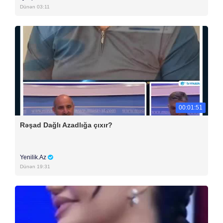
Dünən 03:11
00:01:51
Rəşad Dağlı Azadlığa çıxır?
Yenilik.Az
Dünən 19:31