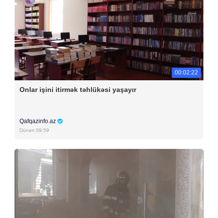
00:02:22
Onlar işini itirmək təhlükəsi yaşayır
Qafqazinfo.az
Dünən 09:59