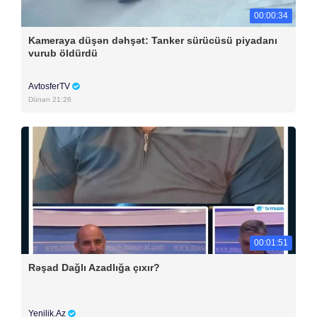
00:00:34
Kameraya düşən dəhşət: Tanker sürücüsü piyadanı
vurub öldürdü
AvtosferTV
Dünən 21:26
00:01:51
Rəşad Dağlı Azadlığa çıxır?
Yenilik.Az