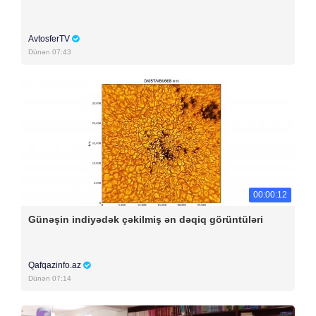
AvtosferTV
Dünən 07:43
00:00:12
Günəşin indiyədək çəkilmiş ən dəqiq görüntüləri
Qafqazinfo.az
Dünən 07:14