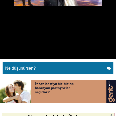
Naibə Allahverdiyeva qızına toy
etdi
28.04.2026
0
YENI SABAH
ABUNƏ OL
Naibə Allahverdiyeva qızına toy etdi
Nə düşünürsən?