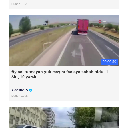
Dünən 19:31
00:00:50
Əyləci tutmayan yük maşını faciəyə səbəb oldu: 1
ölü, 10 yaralı
AvtosferTV
Dünən 19:27