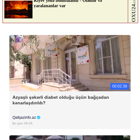
00:02:38
Azyaşlı şəkərli diabet olduğu üçün bağçadan
kənarlaşdırılıb?
Qafqazinfo.az
Bu gün 09:43