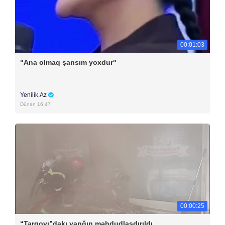
00:01:03
"Ana olmaq şansım yoxdur"
Yenilik.Az
Dünən 16:47
00:00:25
“Tarqovı”dakı yanğın məhdudlaşdırıldı