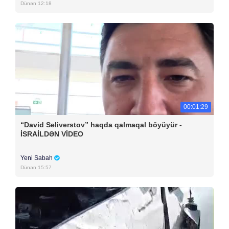
Dünən 12:18
00:01:29
“David Seliverstov” haqda qalmaqal böyüyür -
İSRAİLDƏN VİDEO
Yeni Sabah
Dünən 15:57