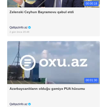
00:00:18
Zelenski Ceyhun Bayramovu qəbul etdi
Qafqazinfo.az
2 gün öncə 20:46
00:01:30
Azərbaycanlıların olduğu gəmiyə PUA hücumu
Qafqazinfo.az