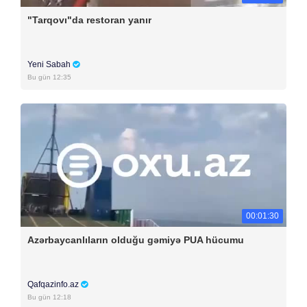
"Tarqovı"da restoran yanır
Yeni Sabah
Bu gün 12:35
00:01:30
Azərbaycanlıların olduğu gəmiyə PUA hücumu
Qafqazinfo.az
Bu gün 12:18