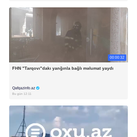
00:00:32
FHN "Tarqovı"dakı yanğınla bağlı məlumat yaydı
Qafqazinfo.az
Bu gün 12:11