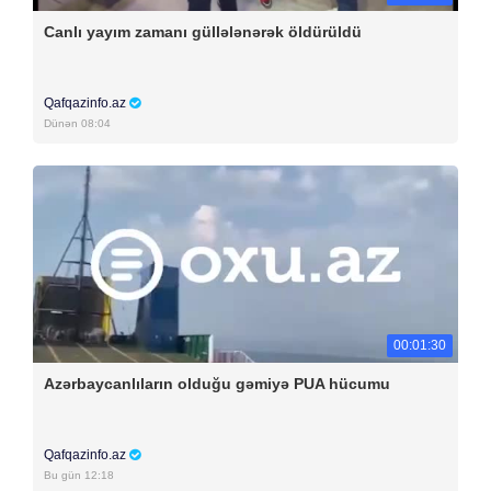
Canlı yayım zamanı güllələnərək öldürüldü
Qafqazinfo.az
Dünən 08:04
00:01:30
Azərbaycanlıların olduğu gəmiyə PUA hücumu
Qafqazinfo.az
Bu gün 12:18