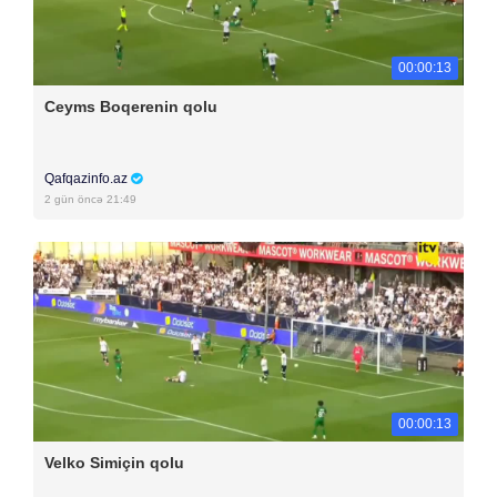
00:00:13
Ceyms Boqerenin qolu
Qafqazinfo.az
2 gün öncə 21:49
00:00:13
Velko Simiçin qolu