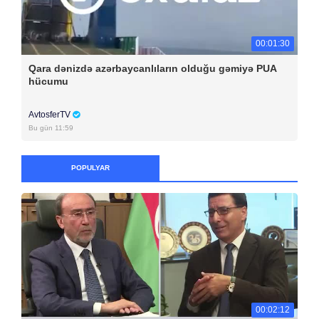
00:01:30
Qara dənizdə azərbaycanlıların olduğu gəmiyə PUA
hücumu
AvtosferTV
Bu gün 11:59
POPULYAR
00:02:12