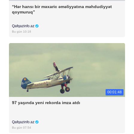
“Hər hansı bir məxaric əməliyyatına məhdudiyyət
qoymuruq”
Qafqazinfo.az
Bu gün 10:18
00:01:48
97 yaşında yeni rekorda imza atdı
Qafqazinfo.az
Bu gün 07:54