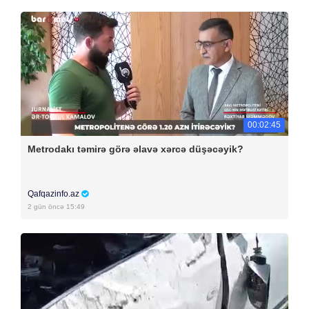
00:02:45
Metrodakı təmirə görə əlavə xərcə düşəcəyik?
Qafqazinfo.az
2 gün öncə 15:49