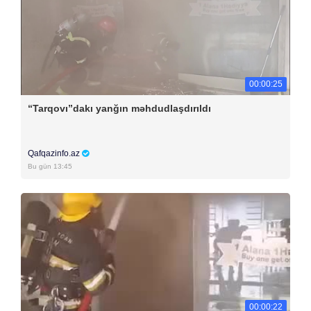
00:00:25
“Tarqovı”dakı yanğın məhdudlaşdırıldı
Qafqazinfo.az
Bu gün 13:45
00:00:22