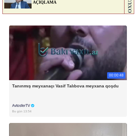
00:00:48
Tanınmış meyxanaçı Vasif Talıbova meyxana qoşdu
AvtosferTV
Bu gün 13:54