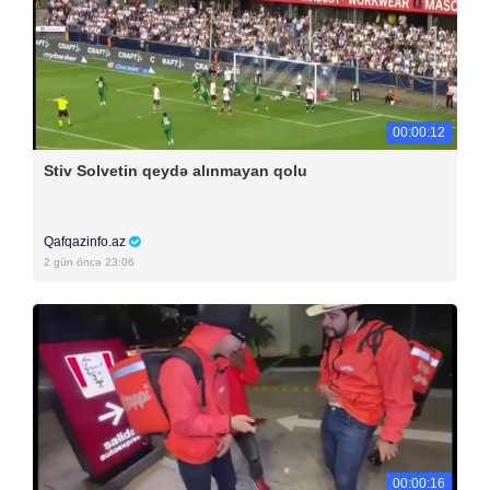
00:00:12
Stiv Solvetin qeydə alınmayan qolu
Qafqazinfo.az
2 gün öncə 23:06
00:00:16