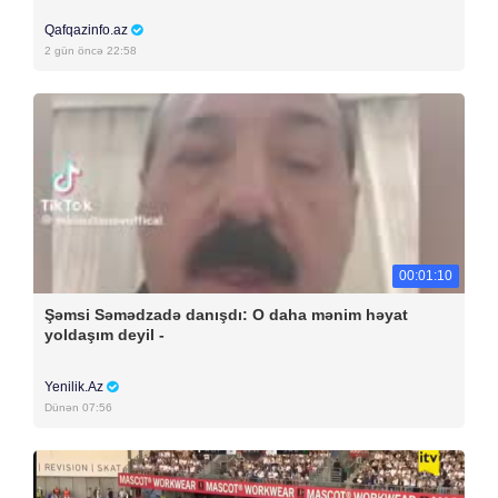
Qafqazinfo.az
2 gün öncə 22:58
00:01:10
Şəmsi Səmədzadə danışdı: O daha mənim həyat
yoldaşım deyil -
Yenilik.Az
Dünən 07:56