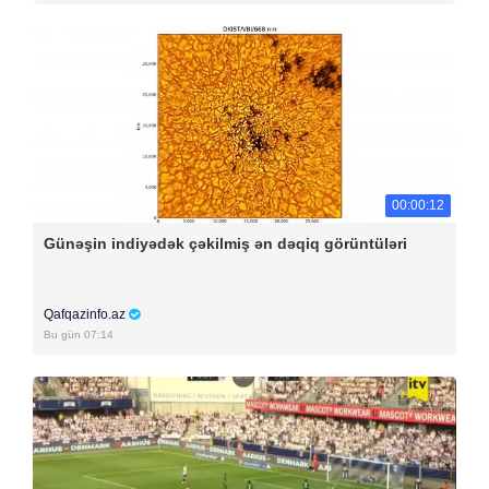
00:00:12
Günəşin indiyədək çəkilmiş ən dəqiq görüntüləri
Qafqazinfo.az
Bu gün 07:14