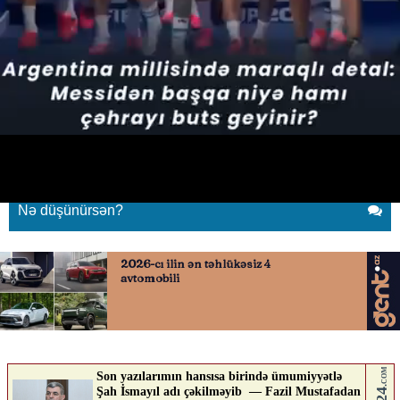
savashmedia.az
19.06.2026
0
SAVASHMEDIA.AZ
ABUNƏ OL
savashmedia.az
Nə düşünürsən?