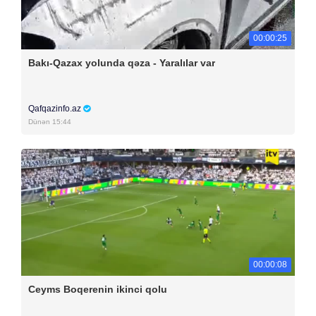
00:00:25
Bakı-Qazax yolunda qəza - Yaralılar var
Qafqazinfo.az
Dünən 15:44
00:00:08
Ceyms Boqerenin ikinci qolu