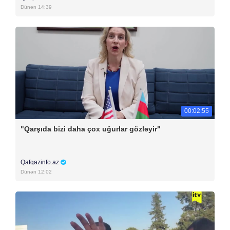
Dünən 14:39
00:02:55
"Qarşıda bizi daha çox uğurlar gözləyir"
Qafqazinfo.az
Dünən 12:02