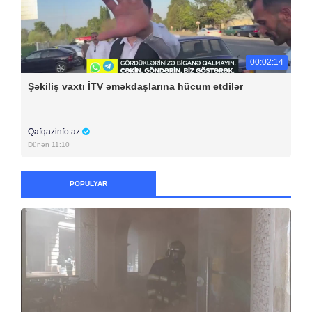
00:02:14
Şəkiliş vaxtı İTV əməkdaşlarına hücum etdilər
Qafqazinfo.az
Dünən 11:10
POPULYAR