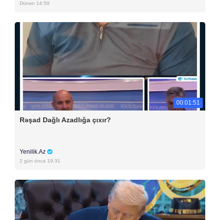
Dünən 14:59
00:01:51
Rəşad Dağlı Azadlığa çıxır?
Yenilik.Az
2 gün öncə 19:31