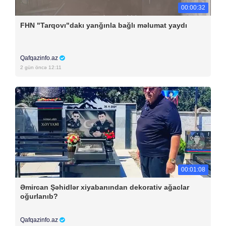
00:00:32
FHN "Tarqovı"dakı yanğınla bağlı məlumat yaydı
Qafqazinfo.az
2 gün öncə 12:11
00:01:08
Əmircan Şəhidlər xiyabanından dekorativ ağaclar
oğurlanıb?
Qafqazinfo.az