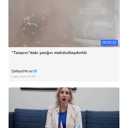
00:00:25
“Tarqovı”dakı yanğın məhdudlaşdırıldı
Qafqazinfo.az
2 gün öncə 13:45