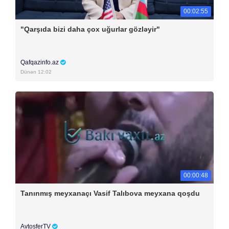
00:02:55
"Qarşıda bizi daha çox uğurlar gözləyir"
Qafqazinfo.az
Dünən 12:02
00:00:48
Tanınmış meyxanaçı Vasif Talıbova meyxana qoşdu
AvtosferTV