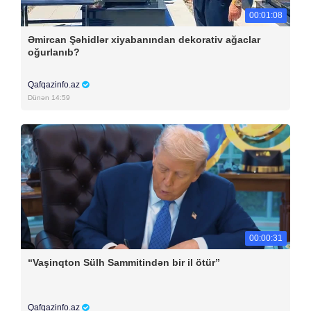
00:01:08
Əmircan Şəhidlər xiyabanından dekorativ ağaclar
oğurlanıb?
Qafqazinfo.az
Dünən 14:59
00:00:31
“Vaşinqton Sülh Sammitindən bir il ötür”
Qafqazinfo.az