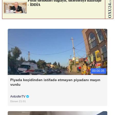
00:00:35
Piyada keçidindən istifadə etməyən piyadanı maşın
vurdu
AvtosferTV
Dünən 21:01