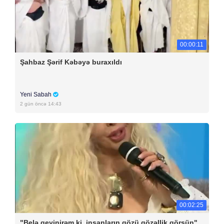
00:00:11
Şahbaz Şərif Kəbəyə buraxıldı
Yeni Sabah
2 gün öncə 14:43
00:02:25
"Belə geyinirəm ki, insanların gözü gözəllik görsün"