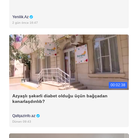
Yenilik.Az
2 gün öncə 16:47
00:02:38
Azyaşlı şəkərli diabet olduğu üçün bağçadan
kənarlaşdırılıb?
Qafqazinfo.az
Dünən 09:43