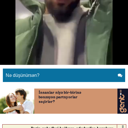
"Qarabağ"ın futbolçuları "10
nömrə"yə sürpriz hazırladı
11.01.2026
0
SPORTINFO TV
ABUNƏ OL
"Qarabağ"ın futbolçuları "10 nömrə"yə sürpriz hazırladı
Nə düşünürsən?