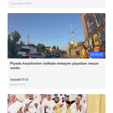
2 gün öncə 13:54
00:00:35
Piyada keçidindən istifadə etməyən piyadanı maşın
vurdu
AvtosferTV
Dünən 21:01