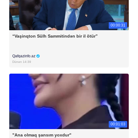
00:00:31
“Vaşinqton Sülh Sammitindən bir il ötür”
Qafqazinfo.az
Dünən 14:39
00:01:03
"Ana olmaq şansım yoxdur"