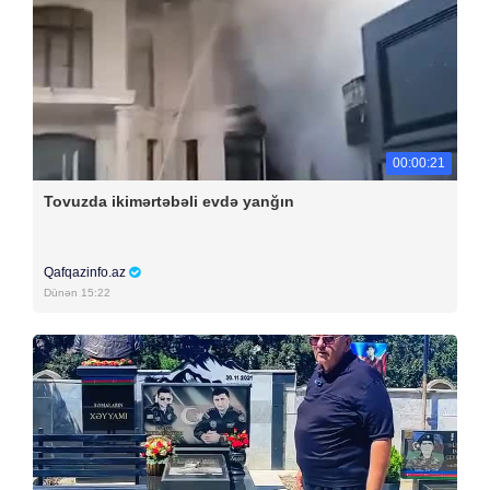
00:00:21
Tovuzda ikimərtəbəli evdə yanğın
Qafqazinfo.az
Dünən 15:22