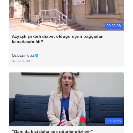
00:02:38
Azyaşlı şəkərli diabet olduğu üçün bağçadan
kənarlaşdırılıb?
Qafqazinfo.az
Dünən 09:43
00:02:55
"Qarşıda bizi daha çox uğurlar gözləyir"