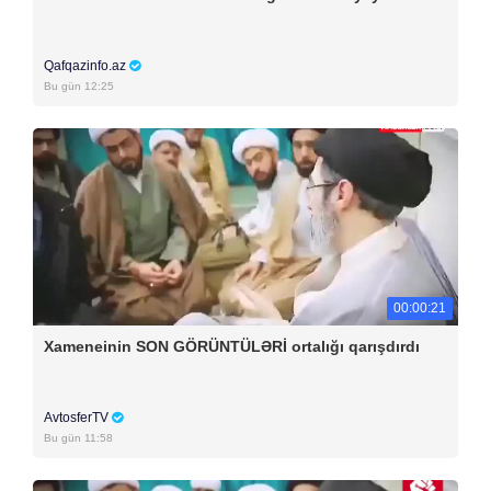
Qafqazinfo.az
Bu gün 12:25
00:00:21
Xameneinin SON GÖRÜNTÜLƏRİ ortalığı qarışdırdı
AvtosferTV
Bu gün 11:58