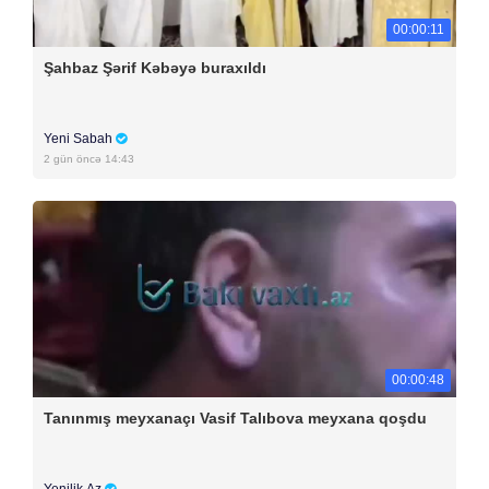
00:00:11
Şahbaz Şərif Kəbəyə buraxıldı
Yeni Sabah
2 gün öncə 14:43
00:00:48
Tanınmış meyxanaçı Vasif Talıbova meyxana qoşdu