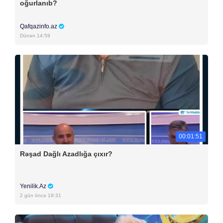
oğurlanıb?
Qafqazinfo.az
Dünən 14:59
00:01:51
Rəşad Dağlı Azadlığa çıxır?
Yenilik.Az
2 gün öncə 19:31