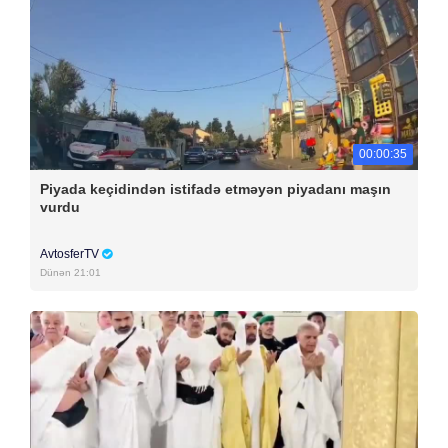
00:00:35
Piyada keçidindən istifadə etməyən piyadanı maşın
vurdu
AvtosferTV
Dünən 21:01