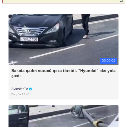
00:00:05
Bakıda qadın sürücü qəza törətdi: “Hyundai” əks yola
çıxdı
AvtosferTV
Bu gün 12:48