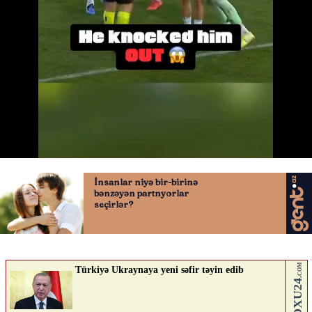
Qapıçı rəqibini yumruqladı
27.04.2026
0
QAFQAZINFO.AZ
ABUNƏ OL
Nə düşünürsən?