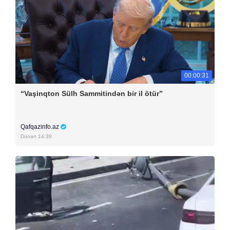
00:00:31
“Vaşinqton Sülh Sammitindən bir il ötür”
Qafqazinfo.az
Dünən 14:39