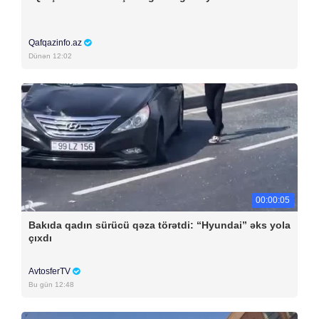
Qafqazinfo.az
Dünən 12:02
00:00:05
Bakıda qadın sürücü qəza törətdi: “Hyundai” əks yola
çıxdı
AvtosferTV
Bu gün 12:48