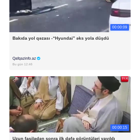
00:00:09
Bakıda yol qəzası -“Hyundai” əks yola düşdü
Qafqazinfo.az
Bu gün 12:46
00:00:15
Uzun fasilədən sonra ilk dəfə görüntüləri yayıldı