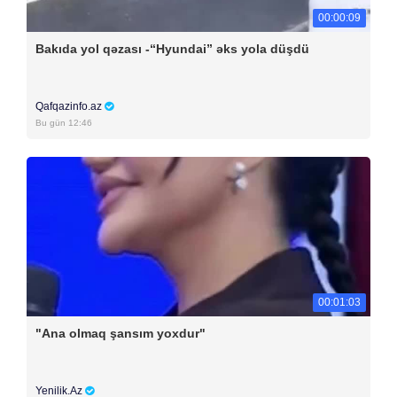
00:00:09
Bakıda yol qəzası -“Hyundai” əks yola düşdü
Qafqazinfo.az
Bu gün 12:46
00:01:03
"Ana olmaq şansım yoxdur"
Yenilik.Az