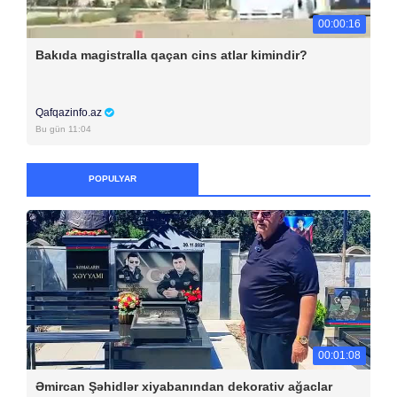
00:00:16
Bakıda magistralla qaçan cins atlar kimindir?
Qafqazinfo.az
Bu gün 11:04
POPULYAR
00:01:08
Əmircan Şəhidlər xiyabanından dekorativ ağaclar