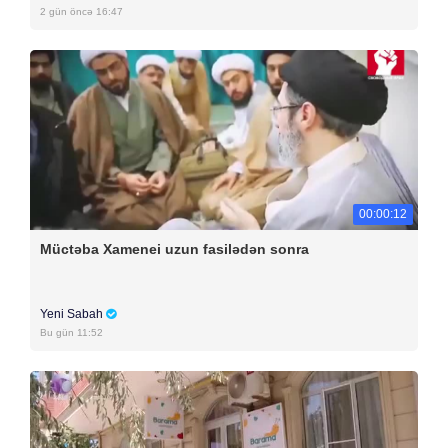
2 gün öncə 16:47
00:00:12
Müctəba Xamenei uzun fasilədən sonra
Yeni Sabah
Bu gün 11:52