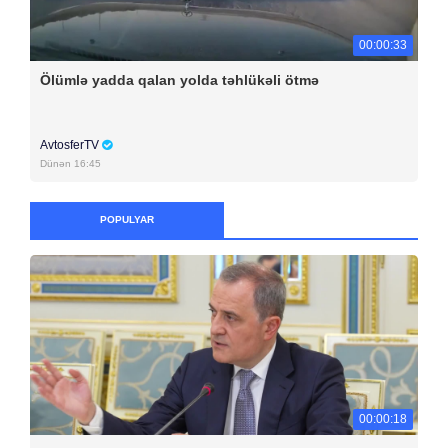
00:00:33
Ölümlə yadda qalan yolda təhlükəli ötmə
AvtosferTV
Dünən 16:45
POPULYAR
00:00:18