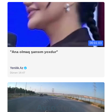
00:01:03
"Ana olmaq şansım yoxdur"
Yenilik.Az
Dünən 16:47