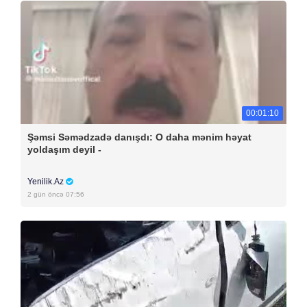
00:01:10
Şəmsi Səmədzadə danışdı: O daha mənim həyat
yoldaşım deyil -
Yenilik.Az
2 gün öncə 07:56