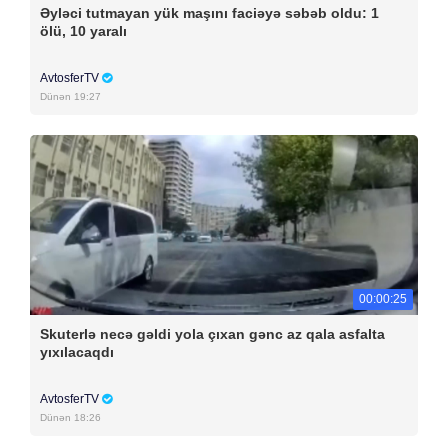
Əyləci tutmayan yük maşını faciəyə səbəb oldu: 1
ölü, 10 yaralı
AvtosferTV
Dünən 19:27
00:00:25
Skuterlə necə gəldi yola çıxan gənc az qala asfalta
yıxılacaqdı
AvtosferTV
Dünən 18:26