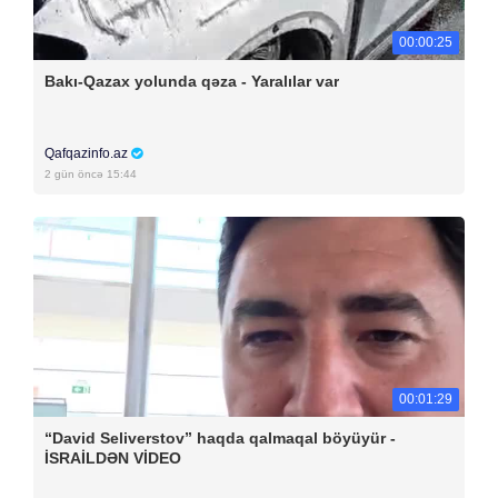
00:00:25
Bakı-Qazax yolunda qəza - Yaralılar var
Qafqazinfo.az
2 gün öncə 15:44
00:01:29
“David Seliverstov” haqda qalmaqal böyüyür -
İSRAİLDƏN VİDEO