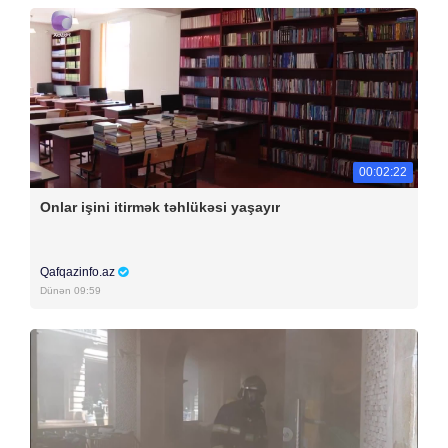
00:02:22
Onlar işini itirmək təhlükəsi yaşayır
Qafqazinfo.az
Dünən 09:59