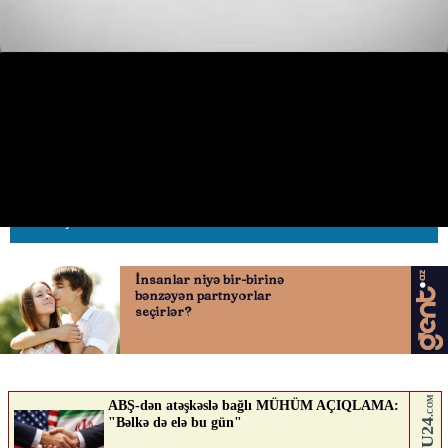
Sürücü sərnişinləri dayanacaqdan
kənarda düşürdü, onlar isə…
01.05.2026
0
AVTOSFERTV
ABUNƏ OL
Nə düşünürsən?