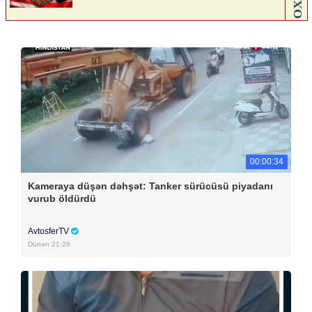
00:00:34
Kameraya düşən dəhşət: Tanker sürücüsü piyadanı
vurub öldürdü
AvtosferTV
Dünən 21:26