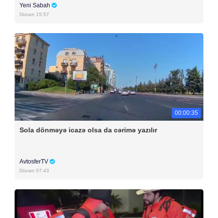
Yeni Sabah
Dünən 15:57
00:00:35
Sola dönməyə icazə olsa da cərimə yazılır
AvtosferTV
Dünən 07:43