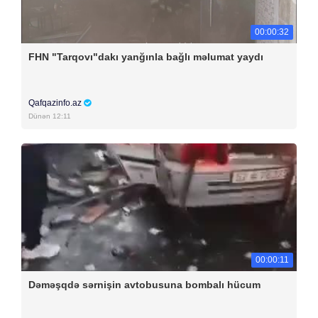
00:00:32
FHN "Tarqovı"dakı yanğınla bağlı məlumat yaydı
Qafqazinfo.az
Dünən 12:11
00:00:11
Dəməşqdə sərnişin avtobusuna bombalı hücum