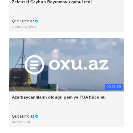
Zelenski Ceyhun Bayramovu qəbul etdi
Qafqazinfo.az
2 gün öncə 20:46
00:01:30
Azərbaycanlıların olduğu gəmiyə PUA hücumu
Qafqazinfo.az
Dünən 12:18