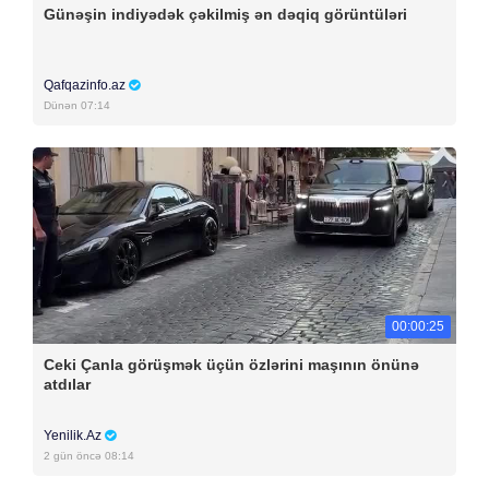
Günəşin indiyədək çəkilmiş ən dəqiq görüntüləri
Qafqazinfo.az
Dünən 07:14
00:00:25
Ceki Çanla görüşmək üçün özlərini maşının önünə
atdılar
Yenilik.Az
2 gün öncə 08:14