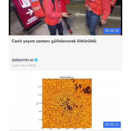
00:00:16
Canlı yayım zamanı güllələnərək öldürüldü
Qafqazinfo.az
2 gün öncə 08:04
00:00:12