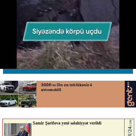
Sel körpünü dağıtdı: Əsas yol
bağlandı
30.05.2026
0
AVTOSFERTV
ABUNƏ OL
Nə düşünürsən?