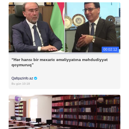
00:02:12
“Hər hansı bir məxaric əməliyyatına məhdudiyyət
qoymuruq”
Qafqazinfo.az
Bu gün 10:18