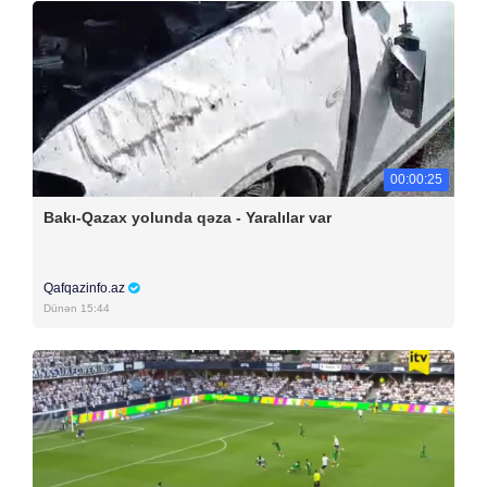
00:00:25
Bakı-Qazax yolunda qəza - Yaralılar var
Qafqazinfo.az
Dünən 15:44