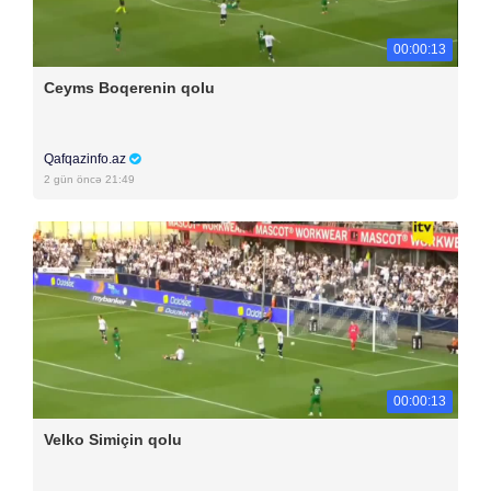
00:00:13
Ceyms Boqerenin qolu
Qafqazinfo.az
2 gün öncə 21:49
00:00:13
Velko Simiçin qolu