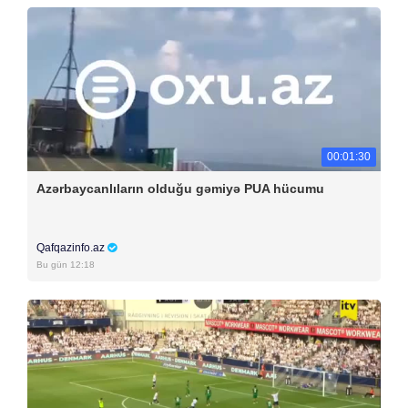
00:01:30
Azərbaycanlıların olduğu gəmiyə PUA hücumu
Qafqazinfo.az
Bu gün 12:18