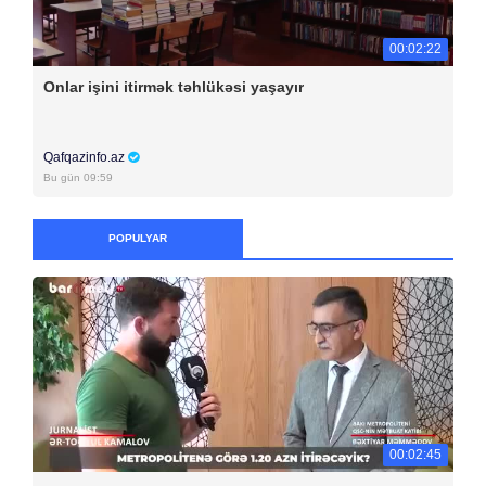
00:02:22
Onlar işini itirmək təhlükəsi yaşayır
Qafqazinfo.az
Bu gün 09:59
POPULYAR
00:02:45