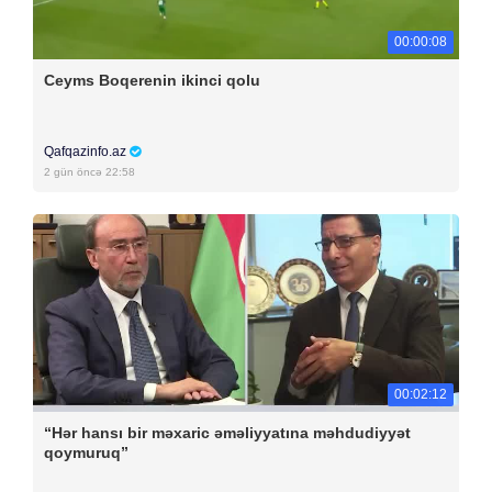
00:00:08
Ceyms Boqerenin ikinci qolu
Qafqazinfo.az
2 gün öncə 22:58
00:02:12
“Hər hansı bir məxaric əməliyyatına məhdudiyyət
qoymuruq”