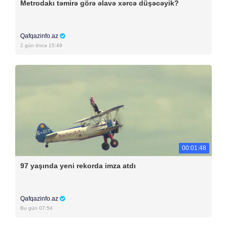
Metrodakı təmirə görə əlavə xərcə düşəcəyik?
Qafqazinfo.az
2 gün öncə 15:49
00:01:48
97 yaşında yeni rekorda imza atdı
Qafqazinfo.az
Bu gün 07:54