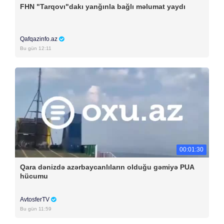
FHN "Tarqovı"dakı yanğınla bağlı məlumat yaydı
Qafqazinfo.az
Bu gün 12:11
00:01:30
Qara dənizdə azərbaycanlıların olduğu gəmiyə PUA
hücumu
AvtosferTV
Bu gün 11:59