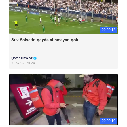
00:00:12
Stiv Solvetin qeydə alınmayan qolu
Qafqazinfo.az
2 gün öncə 23:06
00:00:16