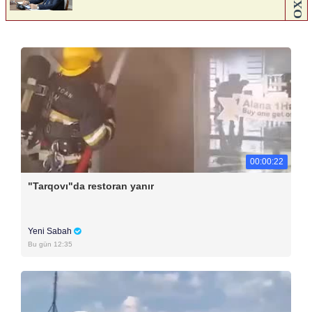
00:00:22
"Tarqovı"da restoran yanır
Yeni Sabah
Bu gün 12:35