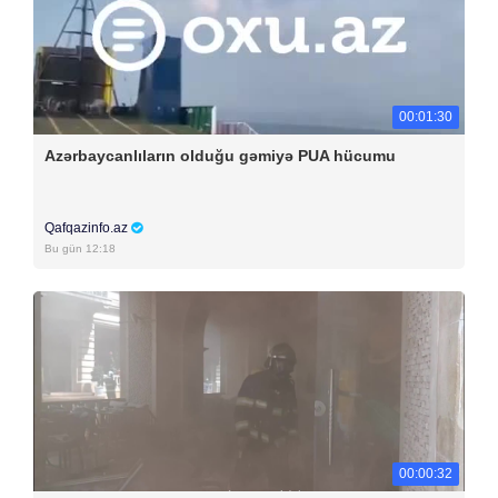
00:01:30
Azərbaycanlıların olduğu gəmiyə PUA hücumu
Qafqazinfo.az
Bu gün 12:18
00:00:32