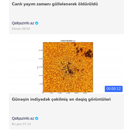
Canlı yayım zamanı güllələnərək öldürüldü
Qafqazinfo.az
Dünən 08:04
00:00:12
Günəşin indiyədək çəkilmiş ən dəqiq görüntüləri
Qafqazinfo.az
Bu gün 07:14