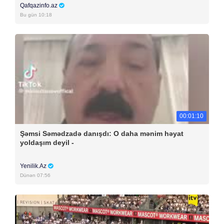
Qafqazinfo.az
Bu gün 10:18
00:01:10
Şəmsi Səmədzadə danışdı: O daha mənim həyat
yoldaşım deyil -
Yenilik.Az
Dünən 07:56