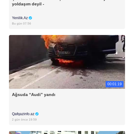
yoldaşım deyil -
Yenilik.Az
Bu gün 07:56
00:01:19
Ağsuda “Audi” yandı
Qafqazinfo.az
2 gün öncə 19:59