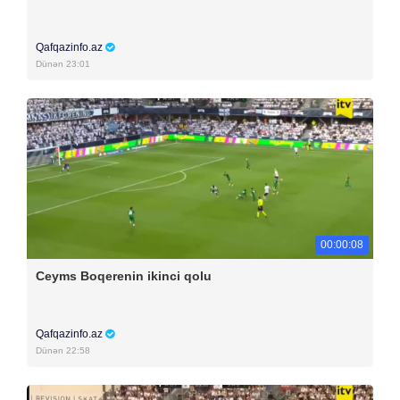
Qafqazinfo.az
Dünən 23:01
00:00:08
Ceyms Boqerenin ikinci qolu
Qafqazinfo.az
Dünən 22:58