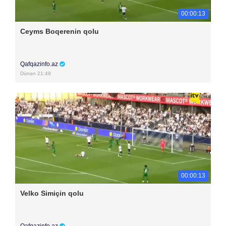
00:00:13
Ceyms Boqerenin qolu
Qafqazinfo.az
Dünən 21:49
00:00:13
Velko Simiçin qolu