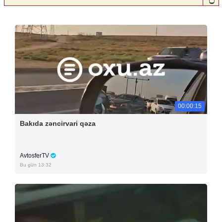
00:00:15
Bakıda zəncirvari qəza
AvtosferTV
Bu gün 13:32