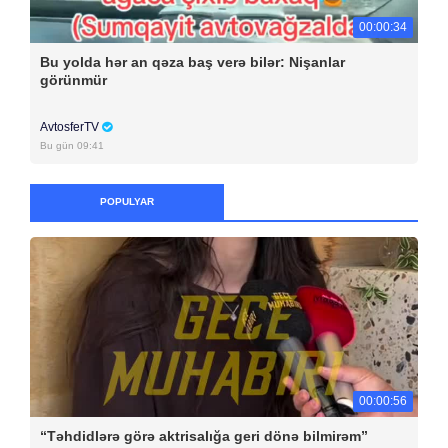
00:00:34
Bu yolda hər an qəza baş verə bilər: Nişanlar
görünmür
AvtosferTV
Bu gün 09:41
POPULYAR
00:00:56
“Təhdidlərə görə aktrisalığa geri dönə bilmirəm”