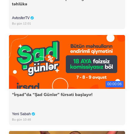
təhlükə
AvtosferTV
Bu gün 12:01
00:00:06
“İrşad”da “Şad Günlər” fürsəti başlayır!
Yeni Sabah
Bu gün 10:46