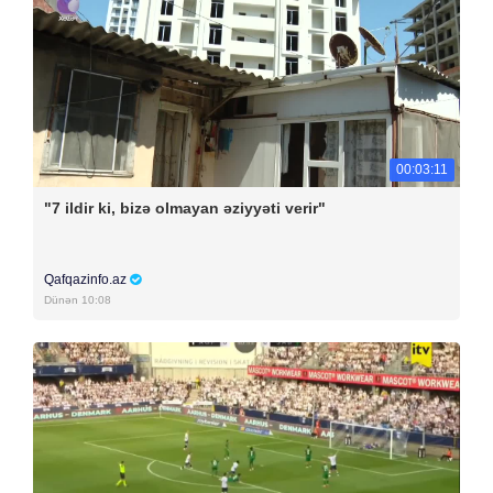
00:03:11
"7 ildir ki, bizə olmayan əziyyəti verir"
Qafqazinfo.az
Dünən 10:08