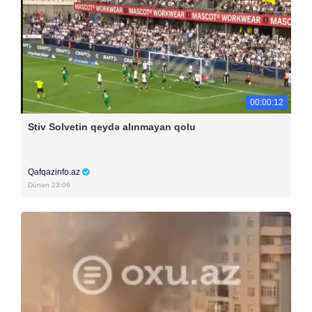
00:00:12
Stiv Solvetin qeydə alınmayan qolu
Qafqazinfo.az
Dünən 23:06