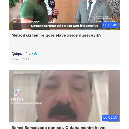
00:02:45
Metrodakı təmirə görə əlavə xərcə düşəcəyik?
Qafqazinfo.az
Dünən 15:49
00:01:10
Şəmsi Səmədzadə danışdı: O daha mənim həyat