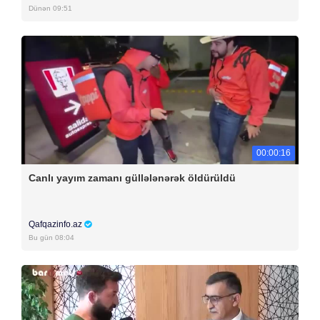
Dünən 09:51
00:00:16
Canlı yayım zamanı güllələnərək öldürüldü
Qafqazinfo.az
Bu gün 08:04