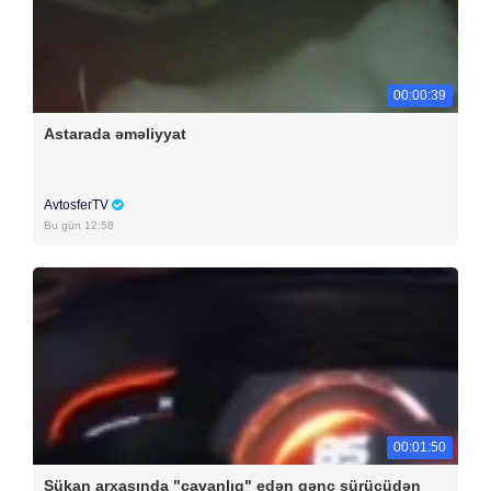
00:00:39
Astarada əməliyyat
AvtosferTV
Bu gün 12:58
00:01:50
Sükan arxasında "cavanlıq" edən gənc sürücüdən