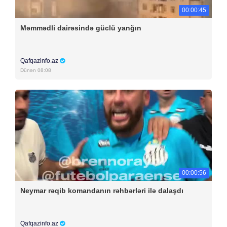
00:00:45
Məmmədli dairəsində güclü yanğın
Qafqazinfo.az
Dünən 08:08
00:00:56
Neymar rəqib komandanın rəhbərləri ilə dalaşdı
Qafqazinfo.az