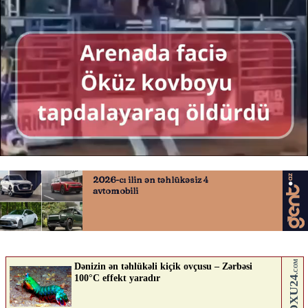
Öküz tapdalayan kovboy öldü
06.05.2026
0
VAXT.TV
ABUNƏ OL
Nə düşünürsən?