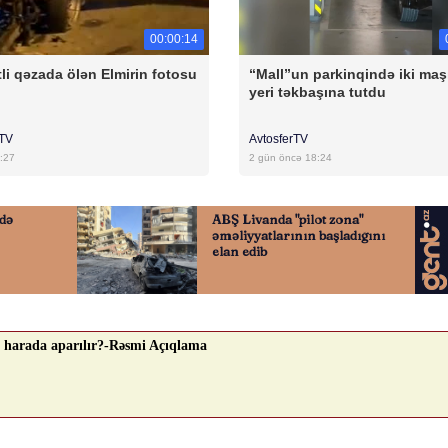
00:00:14
li qəzada ölən Elmirin fotosu
“Mall”un parkinqində iki maş
yeri təkbaşına tutdu
rTV
AvtosferTV
:27
2 gün öncə 18:24