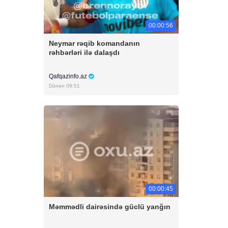
00:00:56
Neymar rəqib komandanın
rəhbərləri ilə dalaşdı
Qafqazinfo.az
Dünən 09:51
00:00:45
Məmmədli dairəsində güclü yanğın