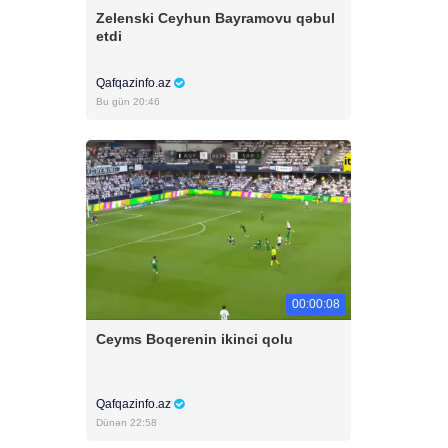
Zelenski Ceyhun Bayramovu qəbul
etdi
Qafqazinfo.az
Bu gün 20:46
00:00:08
Ceyms Boqerenin ikinci qolu
Qafqazinfo.az
Dünən 22:58