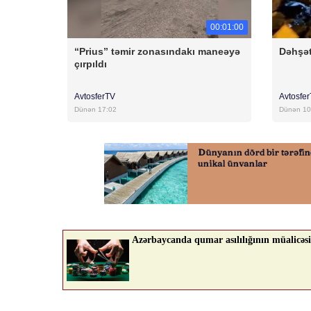
00:01:00
“Prius” təmir zonasındakı maneəyə
Dəhşət
çırpıldı
AvtosferTV
Avtosfe
Dünən 17:02
Dünən 10