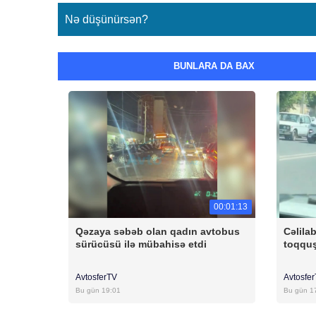
Nə düşünürsən?
BUNLARA DA BAX
00:01:13
Qəzaya səbəb olan qadın avtobus
Cəlila
sürücüsü ilə mübahisə etdi
toqqu
AvtosferTV
Avtosfe
Bu gün 19:01
Bu gün 1