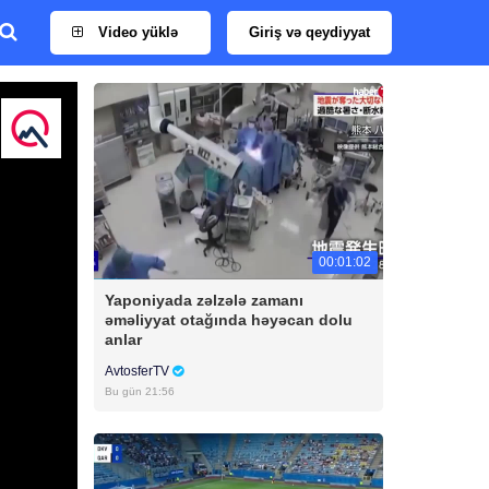
Video yüklə
Giriş və qeydiyyat
00:01:02
Yaponiyada zəlzələ zamanı
əməliyyat otağında həyəcan dolu
anlar
AvtosferTV
Bu gün 21:56