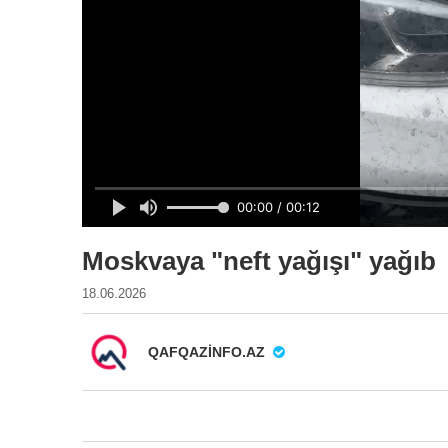
Moskvaya "neft yağışı" yağıb
18.06.2026
QAFQAZINFO.AZ