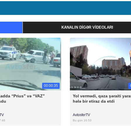
KANALIN DIGƏR VIDEOLARI
00:00:35
badda “Prius” və “VAZ”
Yol vermədi, qəza şəraiti yara
şdu
hələ bir etiraz da etdi
rTV
AvtosferTV
7:46
Bu gün 16:53