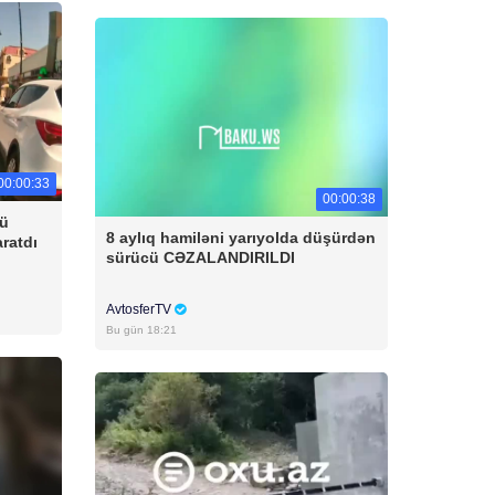
00:00:33
00:00:38
cü
8 aylıq hamiləni yarıyolda düşürdən
aratdı
sürücü CƏZALANDIRILDI
AvtosferTV
Bu gün 18:21