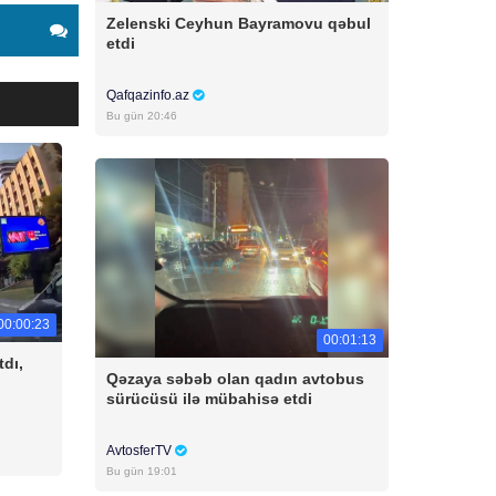
Zelenski Ceyhun Bayramovu qəbul
etdi
Qafqazinfo.az
Bu gün 20:46
00:00:23
00:01:13
tdı,
Qəzaya səbəb olan qadın avtobus
sürücüsü ilə mübahisə etdi
AvtosferTV
Bu gün 19:01