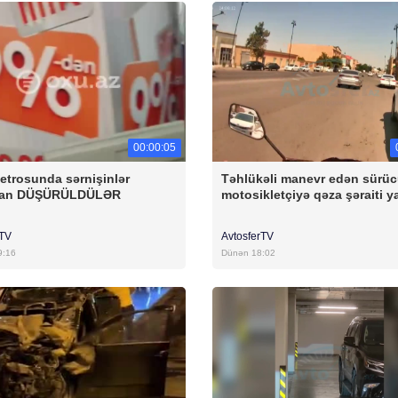
00:00:05
etrosunda sərnişinlər
Təhlükəli manevr edən sürü
dan DÜŞÜRÜLDÜLƏR
motosikletçiyə qəza şəraiti y
rTV
AvtosferTV
9:16
Dünən 18:02