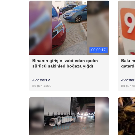
00:00:17
Binanın girişini zəbt edən qadın
Bakı m
sürücü sakinləri boğaza yığdı
qatar
AvtosferTV
Avtosfe
Bu gün 14:00
Bu gün 0