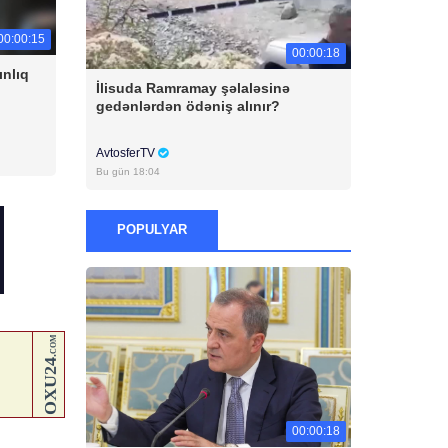
00:00:15
00:00:18
ınlıq
İlisuda Ramramay şəlaləsinə
gedənlərdən ödəniş alınır?
AvtosferTV
Bu gün 18:04
POPULYAR
00:00:18