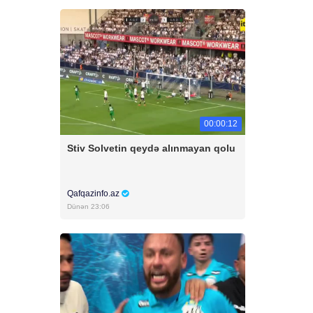
00:00:12
Stiv Solvetin qeydə alınmayan qolu
Qafqazinfo.az
Dünən 23:06