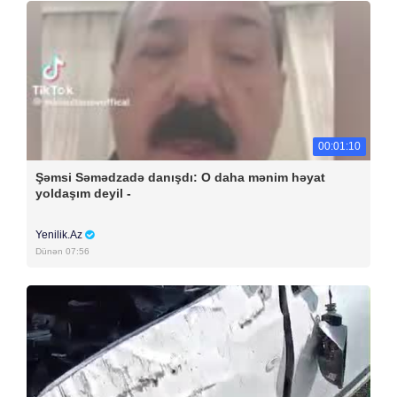
00:01:10
Şəmsi Səmədzadə danışdı: O daha mənim həyat
yoldaşım deyil -
Yenilik.Az
Dünən 07:56