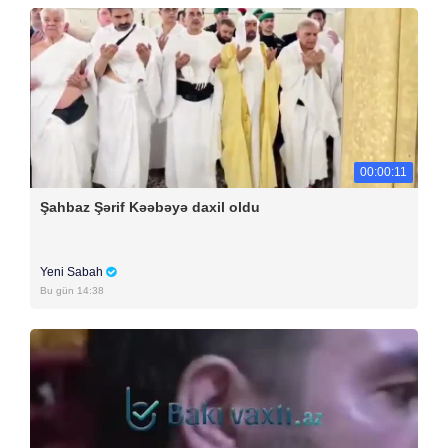
00:00:11
Şahbaz Şərif Kəəbəyə daxil oldu
Yeni Sabah
Bu gün 14:38