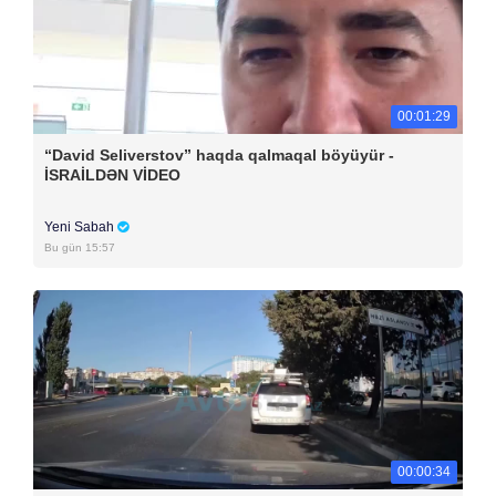
00:01:29
“David Seliverstov” haqda qalmaqal böyüyür -
İSRAİLDƏN VİDEO
Yeni Sabah
Bu gün 15:57
00:00:34