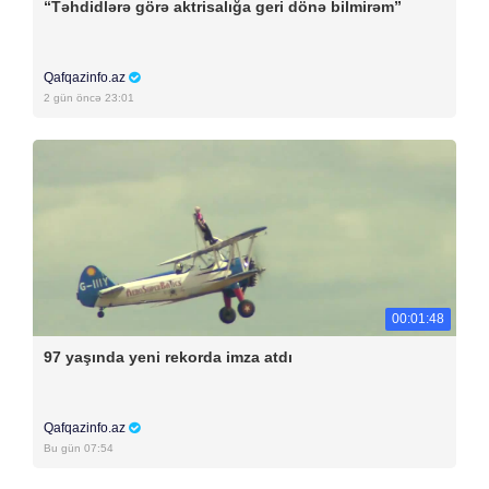
“Təhdidlərə görə aktrisalığa geri dönə bilmirəm”
Qafqazinfo.az
2 gün öncə 23:01
00:01:48
97 yaşında yeni rekorda imza atdı
Qafqazinfo.az
Bu gün 07:54