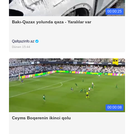
00:00:25
Bakı-Qazax yolunda qəza - Yaralılar var
Qafqazinfo.az
Dünən 15:44
00:00:08
Ceyms Boqerenin ikinci qolu