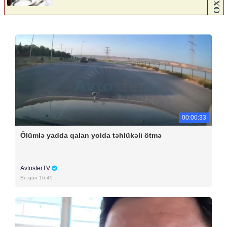
00:00:33
Ölümlə yadda qalan yolda təhlükəli ötmə
AvtosferTV
Bu gün 16:45