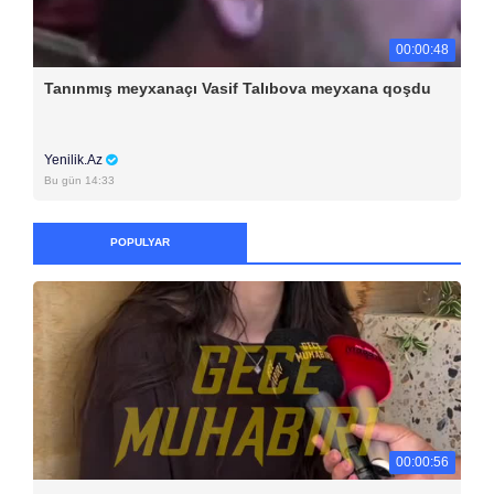
00:00:48
Tanınmış meyxanaçı Vasif Talıbova meyxana qoşdu
Yenilik.Az
Bu gün 14:33
POPULYAR
00:00:56