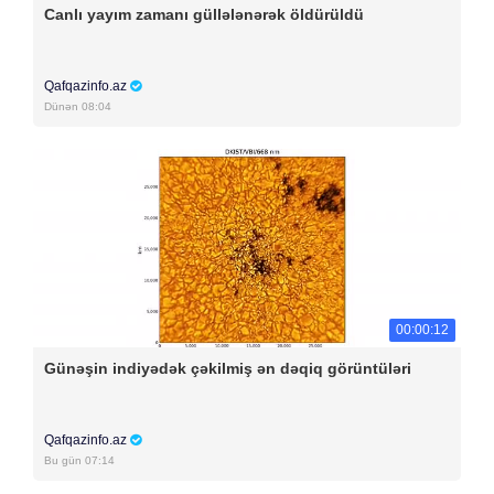
Canlı yayım zamanı güllələnərək öldürüldü
Qafqazinfo.az
Dünən 08:04
00:00:12
Günəşin indiyədək çəkilmiş ən dəqiq görüntüləri
Qafqazinfo.az
Bu gün 07:14