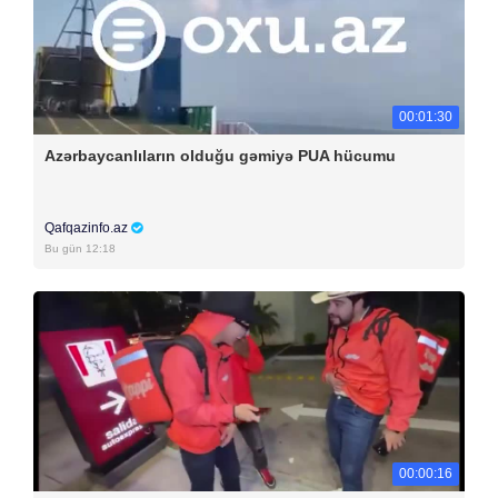
00:01:30
Azərbaycanlıların olduğu gəmiyə PUA hücumu
Qafqazinfo.az
Bu gün 12:18
00:00:16