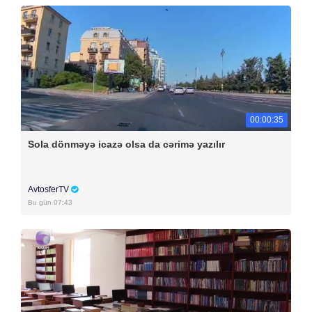
00:00:35
Sola dönməyə icazə olsa da cərimə yazılır
AvtosferTV
Bu gün 07:43