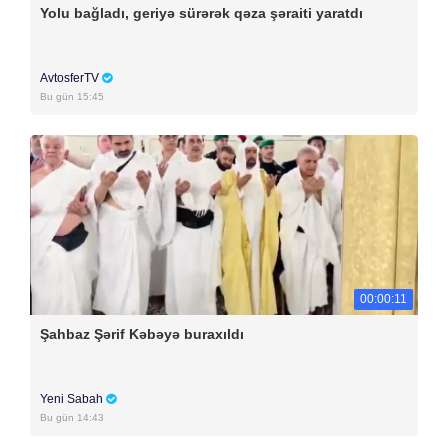
Yolu bağladı, geriyə sürərək qəza şəraiti yaratdı
AvtosferTV
Bu gün 15:45
00:00:11
Şahbaz Şərif Kəbəyə buraxıldı
Yeni Sabah
Bu gün 14:43