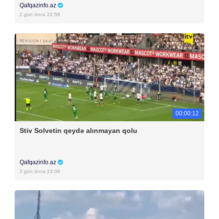
Qafqazinfo.az
2 gün öncə 22:58
00:00:12
Stiv Solvetin qeydə alınmayan qolu
Qafqazinfo.az
2 gün öncə 23:06