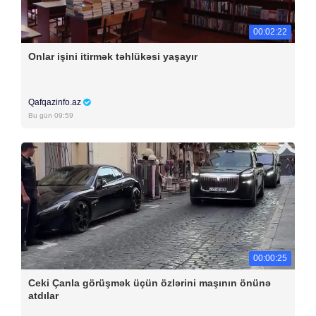
00:02:22
Onlar işini itirmək təhlükəsi yaşayır
Qafqazinfo.az
Bu gün 09:59
00:00:25
Ceki Çanla görüşmək üçün özlərini maşının önünə
atdılar