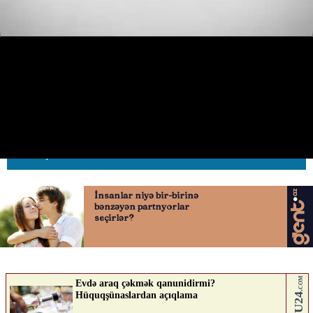
Piyada qucağındakı azyaşlı ilə
yolu qaçaraq keçdi
18.06.2026
0
AVTOSFERTV
ABUNƏ OL
Nə düşünürsən?