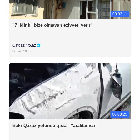
00:03:11
"7 ildir ki, bizə olmayan əziyyəti verir"
Qafqazinfo.az
Dünən 10:08
00:00:25
Bakı-Qazax yolunda qəza - Yaralılar var