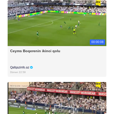
00:00:08
Ceyms Boqerenin ikinci qolu
Qafqazinfo.az
Dünən 22:58