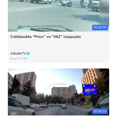
00:00:35
Cəlilabadda “Prius” və “VAZ” toqquşdu
AvtosferTV
Bu gün 17:46
00:00:23