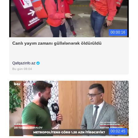
00:00:16
Canlı yayım zamanı güllələnərək öldürüldü
Qafqazinfo.az
Bu gün 08:04
00:02:45