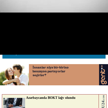
Bakıda təhlükə saçan piyadaya
sürücü sərt reaksiya verdi
13.05.2026
0
AVTOSFERTV
ABUNƏ OL
Nə düşünürsən?