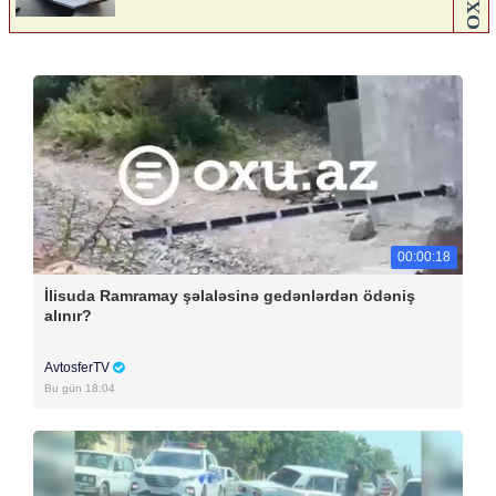
00:00:18
İlisuda Ramramay şəlaləsinə gedənlərdən ödəniş
alınır?
AvtosferTV
Bu gün 18:04