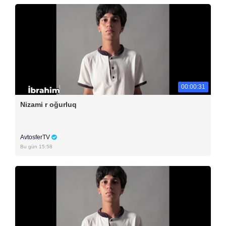
00:00:31
Nizami r oğurluq
AvtosferTV
Bu gün 15:58