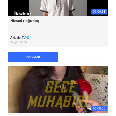
00:00:31
Nizami r oğurluq
AvtosferTV
Bu gün 15:56
POPULYAR
00:00:56