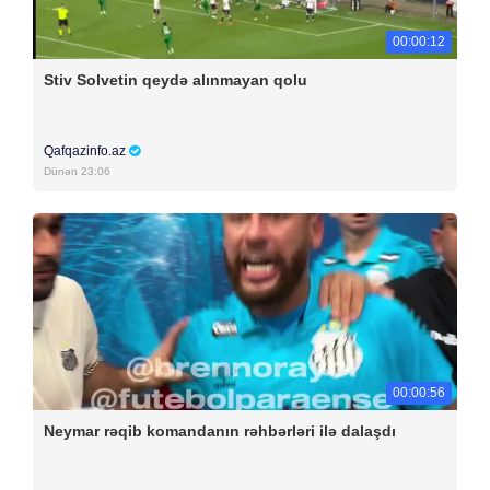
00:00:12
Stiv Solvetin qeydə alınmayan qolu
Qafqazinfo.az
Dünən 23:06
00:00:56
Neymar rəqib komandanın rəhbərləri ilə dalaşdı