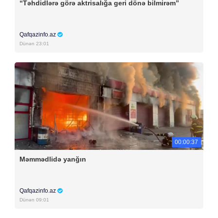
“Təhdidlərə görə aktrisalığa geri dönə bilmirəm”
Qafqazinfo.az
Dünən 23:01
00:00:37
Məmmədlidə yanğın
Qafqazinfo.az
Dünən 09:01