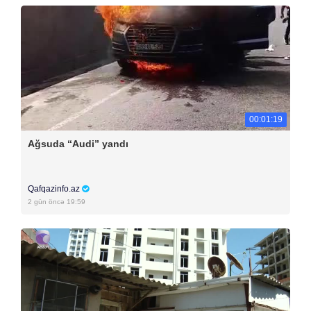
00:01:19
Ağsuda “Audi” yandı
Qafqazinfo.az
2 gün öncə 19:59