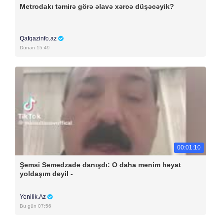
Metrodakı təmirə görə əlavə xərcə düşəcəyik?
Qafqazinfo.az
Dünən 15:49
00:01:10
Şəmsi Səmədzadə danışdı: O daha mənim həyat
yoldaşım deyil -
Yenilik.Az
Bu gün 07:56