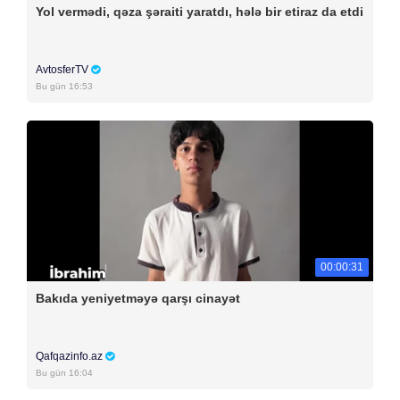
Yol vermədi, qəza şəraiti yaratdı, hələ bir etiraz da etdi
AvtosferTV
Bu gün 16:53
00:00:31
Bakıda yeniyetməyə qarşı cinayət
Qafqazinfo.az
Bu gün 16:04