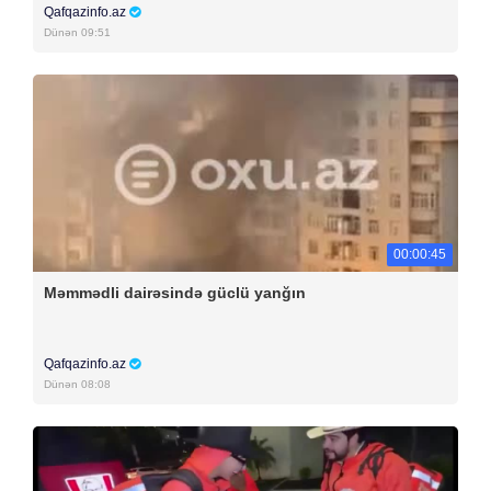
Qafqazinfo.az
Dünən 09:51
00:00:45
Məmmədli dairəsində güclü yanğın
Qafqazinfo.az
Dünən 08:08