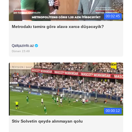
00:02:45
Metrodakı təmirə görə əlavə xərcə düşəcəyik?
Qafqazinfo.az
Dünən 15:49
00:00:12
Stiv Solvetin qeydə alınmayan qolu