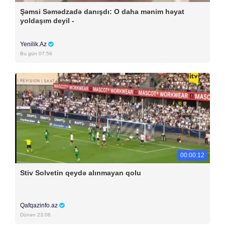
Şəmsi Səmədzadə danışdı: O daha mənim həyat
yoldaşım deyil -
Yenilik.Az
Bu gün 07:56
00:00:12
Stiv Solvetin qeydə alınmayan qolu
Qafqazinfo.az
Dünən 23:06