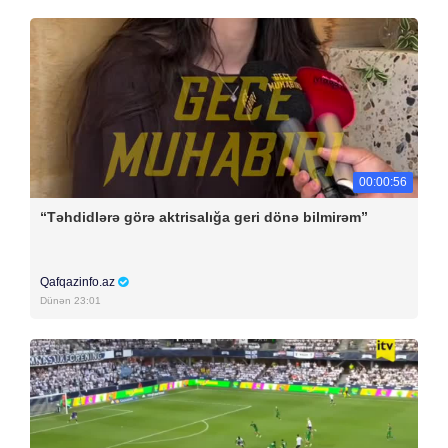
00:00:56
“Təhdidlərə görə aktrisalığa geri dönə bilmirəm”
Qafqazinfo.az
Dünən 23:01