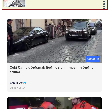
00:00:25
Ceki Çanla görüşmək üçün özlərini maşının önünə
atdılar
Yenilik.Az
Bu gün 08:14