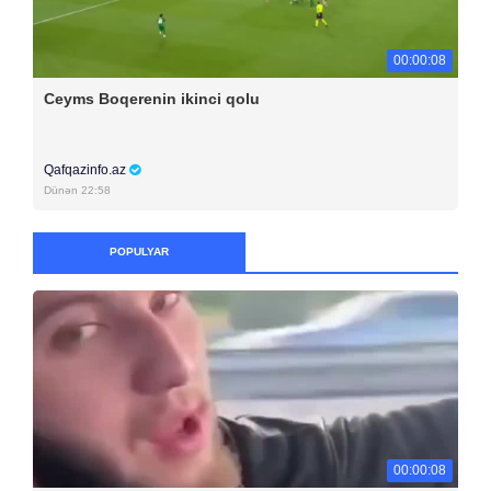
00:00:08
Ceyms Boqerenin ikinci qolu
Qafqazinfo.az
Dünən 22:58
POPULYAR
00:00:08