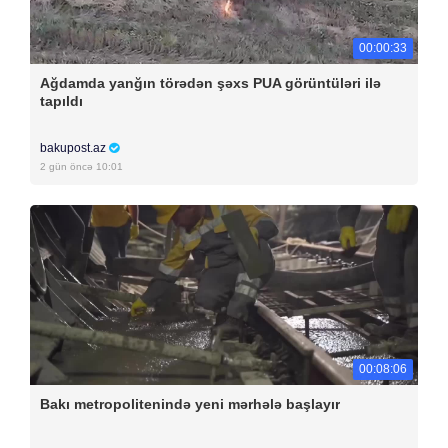
00:00:33
Ağdamda yanğın törədən şəxs PUA görüntüləri ilə
tapıldı
bakupost.az
2 gün öncə 10:01
00:08:06
Bakı metropolitenində yeni mərhələ başlayır