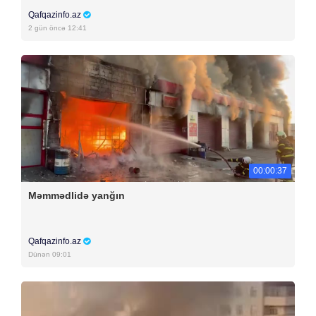
Qafqazinfo.az
2 gün öncə 12:41
00:00:37
Məmmədlidə yanğın
Qafqazinfo.az
Dünən 09:01