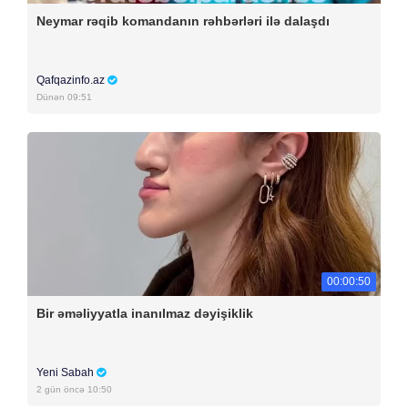
Neymar rəqib komandanın rəhbərləri ilə dalaşdı
Qafqazinfo.az
Dünən 09:51
00:00:50
Bir əməliyyatla inanılmaz dəyişiklik
Yeni Sabah
2 gün öncə 10:50