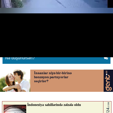
Bakıda kriminal avtoritetin
güllələnmə anı
26.06.2026
0
KONTEKST.AZ
ABUNƏ OL
Nə düşünürsən?