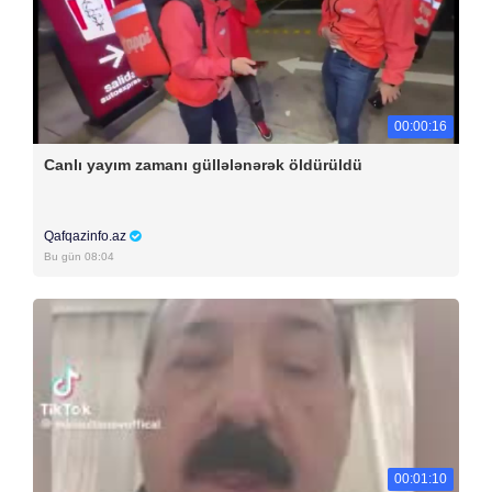
00:00:16
Canlı yayım zamanı güllələnərək öldürüldü
Qafqazinfo.az
Bu gün 08:04
00:01:10