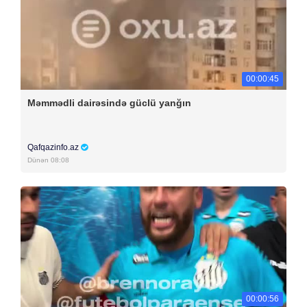
00:00:45
Məmmədli dairəsində güclü yanğın
Qafqazinfo.az
Dünən 08:08
00:00:56