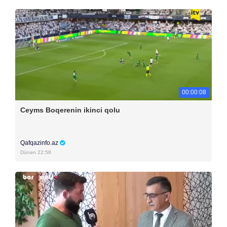
00:00:08
Ceyms Boqerenin ikinci qolu
Qafqazinfo.az
Dünən 22:58