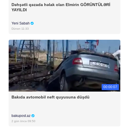
Dəhşətli qəzada həlak olan Elmirin GÖRÜNTÜLƏRİ
YAYILDI
Yeni Sabah
Dünən 11:33
00:00:07
Bakıda avtomobil neft quyusuna düşdü
bakupost.az
2 gün öncə 09:50