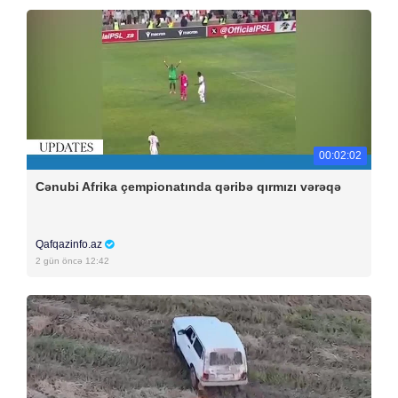
00:02:02
Cənubi Afrika çempionatında qəribə qırmızı vərəqə
Qafqazinfo.az
2 gün öncə 12:42