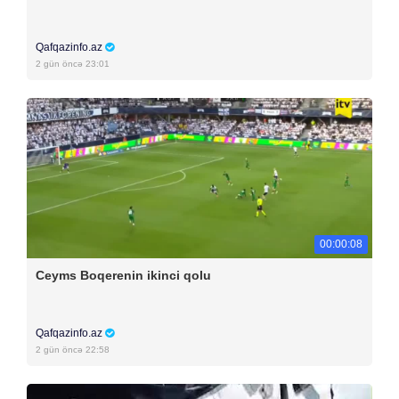
Qafqazinfo.az
2 gün öncə 23:01
00:00:08
Ceyms Boqerenin ikinci qolu
Qafqazinfo.az
2 gün öncə 22:58