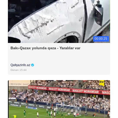
00:00:25
Bakı-Qazax yolunda qəza - Yaralılar var
Qafqazinfo.az
Dünən 15:44