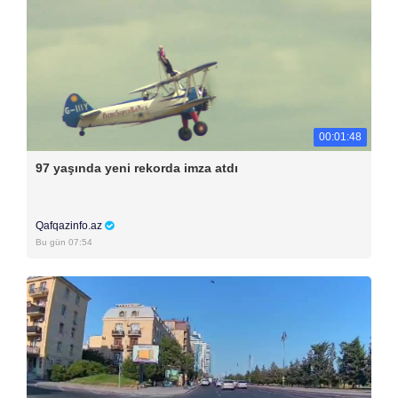
00:01:48
97 yaşında yeni rekorda imza atdı
Qafqazinfo.az
Bu gün 07:54