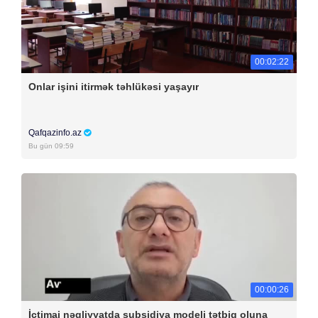
00:02:22
Onlar işini itirmək təhlükəsi yaşayır
Qafqazinfo.az
Bu gün 09:59
00:00:26
İctimai nəqliyyatda subsidiya modeli tətbiq oluna