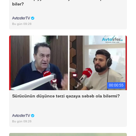
bilər?
AvtosferTV
Bu gün 09:28
00:00:55
Sürücünün düşüncə tərzi qəzaya səbəb ola bilərmi?
AvtosferTV
Bu gün 09:26