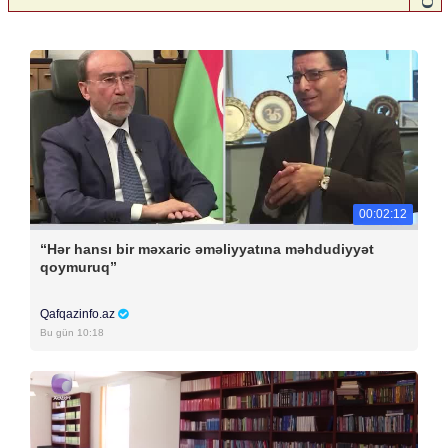
00:02:12
“Hər hansı bir məxaric əməliyyatına məhdudiyyət
qoymuruq”
Qafqazinfo.az
Bu gün 10:18