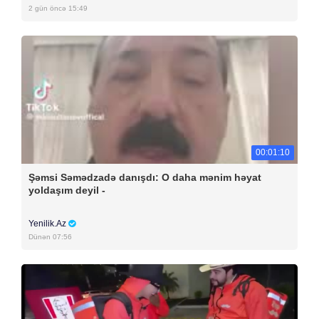
2 gün öncə 15:49
00:01:10
Şəmsi Səmədzadə danışdı: O daha mənim həyat
yoldaşım deyil -
Yenilik.Az
Dünən 07:56