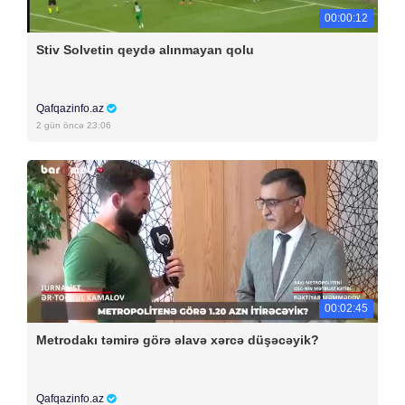
00:00:12
Stiv Solvetin qeydə alınmayan qolu
Qafqazinfo.az
2 gün öncə 23:06
00:02:45
Metrodakı təmirə görə əlavə xərcə düşəcəyik?
Qafqazinfo.az