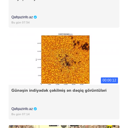
Qafqazinfo.az
Bu gün 07:54
00:00:12
Günəşin indiyədək çəkilmiş ən dəqiq görüntüləri
Qafqazinfo.az
Bu gün 07:14