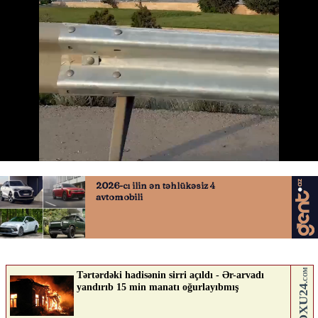
Bakıda güclü yanğın
12.05.2026
0
KONTEKST.AZ
ABUNƏ OL
Nə düşünürsən?