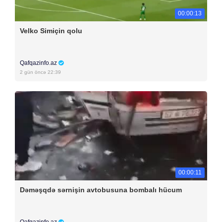
00:00:13
Velko Simiçin qolu
Qafqazinfo.az
2 gün öncə 22:39
00:00:11
Dəməşqdə sərnişin avtobusuna bombalı hücum