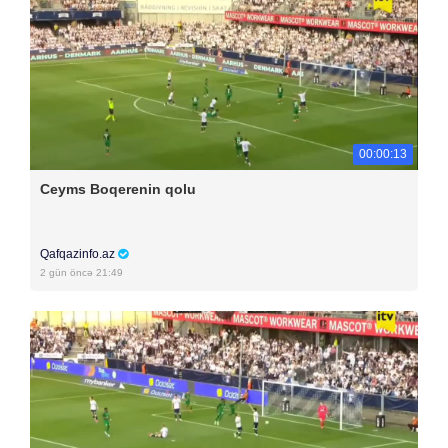
00:00:13
Ceyms Boqerenin qolu
Qafqazinfo.az
2 gün öncə 21:49