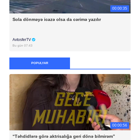
00:00:35
Sola dönməyə icazə olsa da cərimə yazılır
AvtosferTV
Bu gün 07:43
POPULYAR
00:00:56
“Təhdidlərə görə aktrisalığa geri dönə bilmirəm”