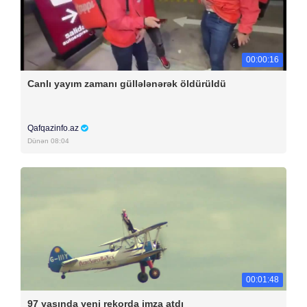
00:00:16
Canlı yayım zamanı güllələnərək öldürüldü
Qafqazinfo.az
Dünən 08:04
00:01:48
97 yaşında yeni rekorda imza atdı