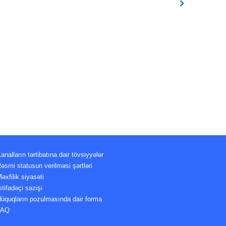
analların tərtibatına dair tövsiyyələr
əsmi statusun verilməsi şərtləri
əxfilik siyasəti
stifadəçi sazişi
üquqların pozulmasında dair forma
FAQ