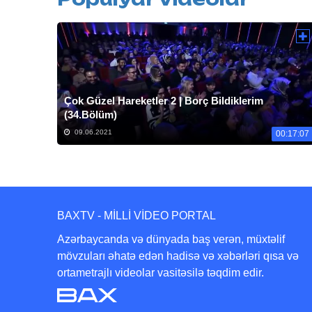
Çok Güzel Hareketler 2 | Borç Bildiklerim
(34.Bölüm)
09.06.2021
00:17:07
BAXTV - MİLLİ VİDEO PORTAL
Azərbaycanda və dünyada baş verən, müxtəlif
mövzuları əhatə edən hadisə və xəbərləri qısa və
ortametrajlı videolar vasitəsilə təqdim edir.