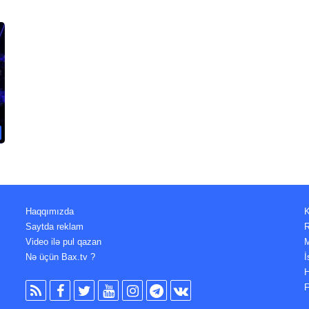
Haqqımızda
K
Saytda reklam
R
Video ilə pul qazan
M
Nə üçün Bax.tv ?
İ
H