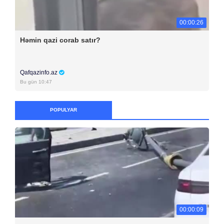
00:00:26
Həmin qazi corab satır?
Qafqazinfo.az
Bu gün 10:47
POPULYAR
00:00:09