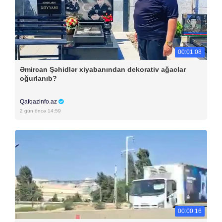
00:01:08
Əmircan Şəhidlər xiyabanından dekorativ ağaclar
oğurlanıb?
Qafqazinfo.az
2 gün öncə 14:59
00:00:16