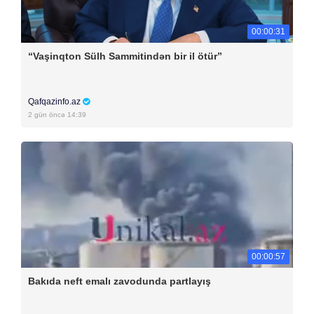
00:00:31
“Vaşinqton Sülh Sammitindən bir il ötür”
Qafqazinfo.az
2 gün öncə 14:39
00:00:57
Bakıda neft emalı zavodunda partlayış