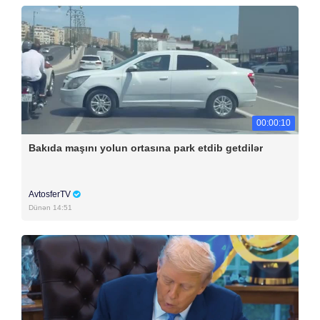
00:00:10
Bakıda maşını yolun ortasına park etdib getdilər
AvtosferTV
Dünən 14:51