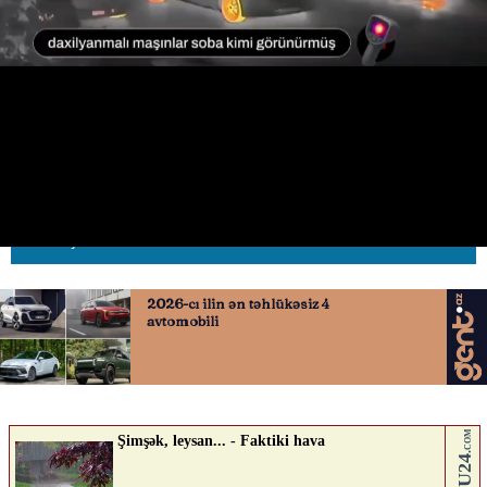
Elektromobil və benzinli
avtomobillər arasındakı istilik
17.04.2026
0
AVTOSFERTV
ABUNƏ OL
Nə düşünürsən?