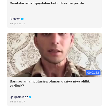
Əməkdar artist qaydaları kobudcasına pozdu
Buta.ws
Bu gün 11:39
00:01:32
Barmaqları amputasiya olunan qaziyə niyə əlillik
verilmir?
Qafqazinfo.az
Bu gün 11:37