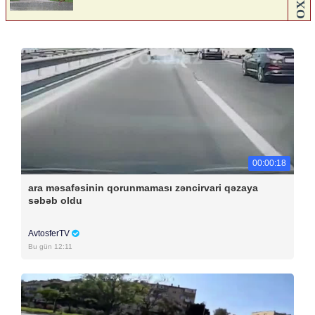
00:00:18
ara məsafəsinin qorunmaması zəncirvari qəzaya
səbəb oldu
AvtosferTV
Bu gün 12:11