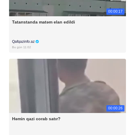
00:00:17
Tatarıstanda matəm elan edildi
Qafqazinfo.az
Bu gün 11:02
00:00:26
Həmin qazi corab satır?