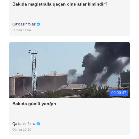
Bakıda magistralla qaçan cins atlar kimindir?
Qafqazinfo.az
Dünən 11:04
00:00:47
Bakıda güclü yanğın
Qafqazinfo.az
Dünən 16:10