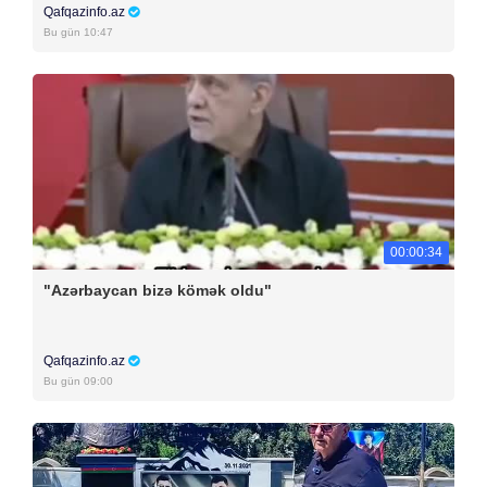
Qafqazinfo.az
Bu gün 10:47
00:00:34
"Azərbaycan bizə kömək oldu"
Qafqazinfo.az
Bu gün 09:00