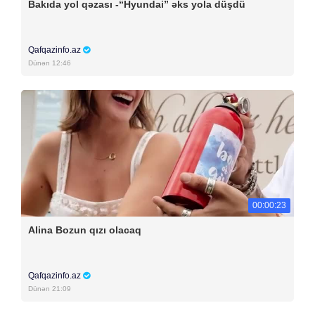
Bakıda yol qəzası -“Hyundai” əks yola düşdü
Qafqazinfo.az
Dünən 12:46
00:00:23
Alina Bozun qızı olacaq
Qafqazinfo.az
Dünən 21:09