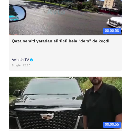
00:00:58
Qəza şəraiti yaradan sürücü hələ “dərs” də keçdi
AvtosferTV
Bu gün 12:10
00:00:55