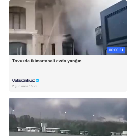
00:00:21
Tovuzda ikimərtəbəli evdə yanğın
Qafqazinfo.az
2 gün öncə 15:22