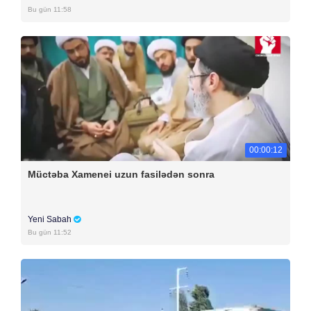
Bu gün 11:58
00:00:12
Müctəba Xamenei uzun fasilədən sonra
Yeni Sabah
Bu gün 11:52