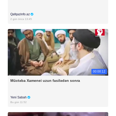
Qafqazinfo.az
2 gün öncə 13:45
00:00:12
Müctəba Xamenei uzun fasilədən sonra
Yeni Sabah
Bu gün 11:52