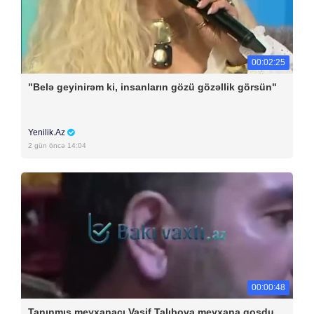
00:02:25
"Belə geyinirəm ki, insanların gözü gözəllik görsün"
Yenilik.Az
2 gün öncə 14:04
00:00:48
Tanınmış meyxanaçı Vasif Talıbova meyxana qoşdu