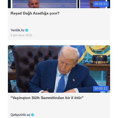
00:01:51
Rəşad Dağlı Azadlığa çıxır?
Yenilik.Az
2 gün öncə 19:31
00:00:31
“Vaşinqton Sülh Sammitindən bir il ötür”
Qafqazinfo.az