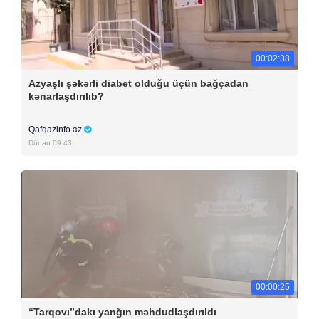
00:02:38
Azyaşlı şəkərli diabet olduğu üçün bağçadan
kənarlaşdırılıb?
Qafqazinfo.az
Dünən 09:43
00:00:25
“Tarqovı”dakı yanğın məhdudlaşdırıldı