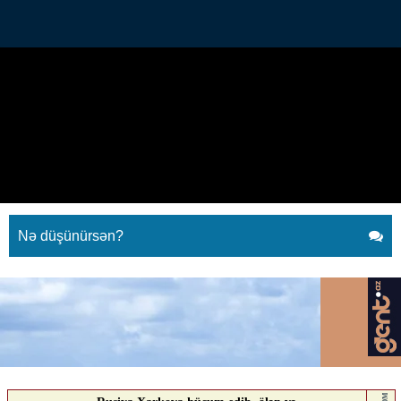
Yasamalda obyektdəki yanğın
söndürüldü
10.06.2026
0
QAFQAZINFO.AZ
ABUNƏ OL
Yasamalda obyektdəki yanğın söndürüldü
Nə düşünürsən?