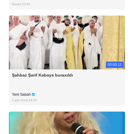
Dünən 21:01
00:00:11
Şahbaz Şərif Kəbəyə buraxıldı
Yeni Sabah
2 gün öncə 14:43