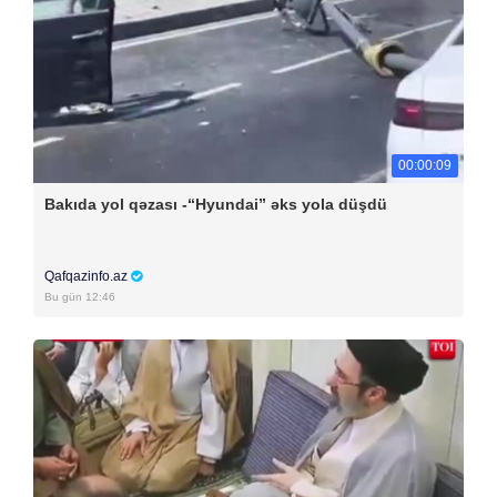
00:00:09
Bakıda yol qəzası -“Hyundai” əks yola düşdü
Qafqazinfo.az
Bu gün 12:46