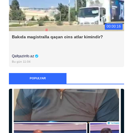
00:00:16
Bakıda magistralla qaçan cins atlar kimindir?
Qafqazinfo.az
Bu gün 11:04
POPULYAR