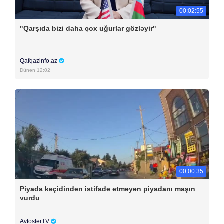
00:02:55
"Qarşıda bizi daha çox uğurlar gözləyir"
Qafqazinfo.az
Dünən 12:02
00:00:35
Piyada keçidindən istifadə etməyən piyadanı maşın
vurdu
AvtosferTV