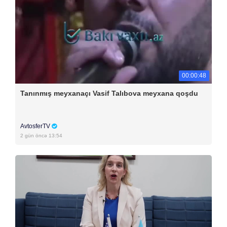
00:00:48
Tanınmış meyxanaçı Vasif Talıbova meyxana qoşdu
AvtosferTV
2 gün öncə 13:54