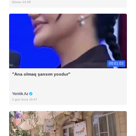
Dünən 14:39
00:01:03
"Ana olmaq şansım yoxdur"
Yenilik.Az
2 gün öncə 16:47