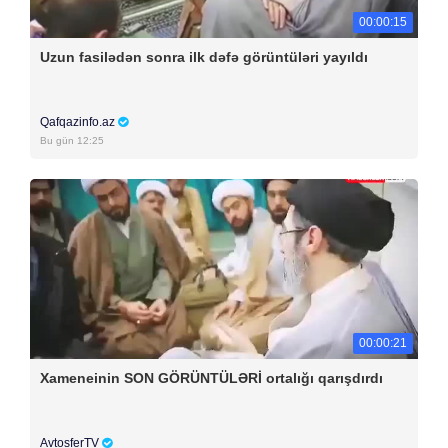
00:00:15
Uzun fasilədən sonra ilk dəfə görüntüləri yayıldı
Qafqazinfo.az
Bu gün 12:25
00:00:21
Xameneinin SON GÖRÜNTÜLƏRİ ortalığı qarışdırdı
AvtosferTV