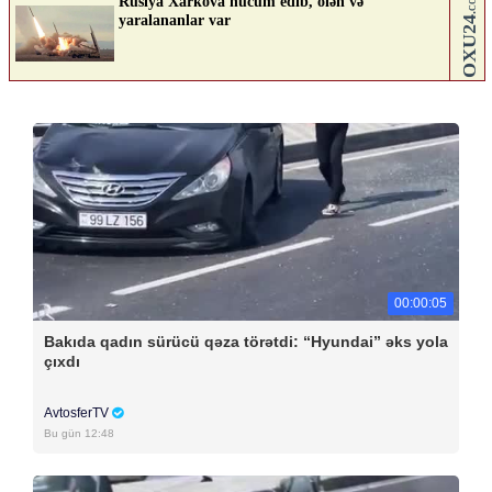
00:00:05
Bakıda qadın sürücü qəza törətdi: “Hyundai” əks yola
çıxdı
AvtosferTV
Bu gün 12:48