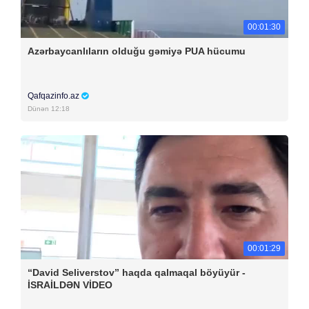
00:01:30
Azərbaycanlıların olduğu gəmiyə PUA hücumu
Qafqazinfo.az
Dünən 12:18
00:01:29
“David Seliverstov” haqda qalmaqal böyüyür -
İSRAİLDƏN VİDEO