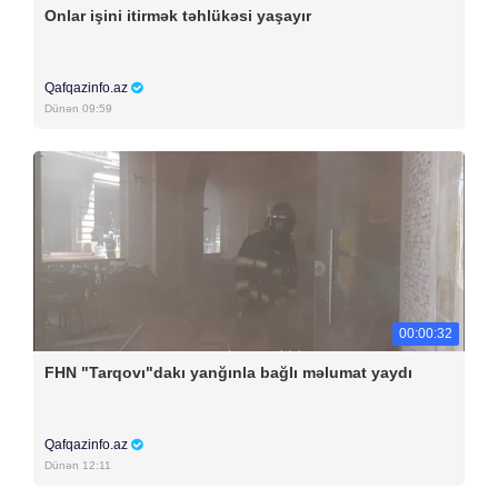
Onlar işini itirmək təhlükəsi yaşayır
Qafqazinfo.az
Dünən 09:59
00:00:32
FHN "Tarqovı"dakı yanğınla bağlı məlumat yaydı
Qafqazinfo.az
Dünən 12:11