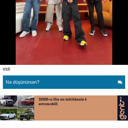
Xəstə halında oğlunu oynayan
gördü-Sərvətdən məhrum etdi
24.04.2026
0
QAFQAZINFO.AZ
ABUNƏ OL
Xəstə halında oğlunu oynayan gördü-Sərvətdən məhrum
etdi
Nə düşünürsən?