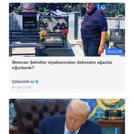
00:01:08
Əmircan Şəhidlər xiyabanından dekorativ ağaclar
oğurlanıb?
Qafqazinfo.az
Bu gün 14:59