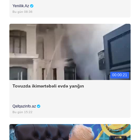
Yenilik.Az
Bu gün 08:36
00:00:21
Tovuzda ikimərtəbəli evdə yanğın
Qafqazinfo.az
Bu gün 15:22