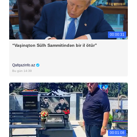
00:00:31
“Vaşinqton Sülh Sammitindən bir il ötür”
Qafqazinfo.az
Bu gün 14:39
00:01:08