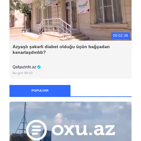
00:02:38
Azyaşlı şəkərli diabet olduğu üçün bağçadan
kənarlaşdırılıb?
Qafqazinfo.az
Bu gün 09:43
POPULYAR