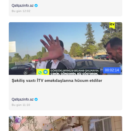
Qafqazinfo.az
Bu gün 12:02
00:02:14
Şəkiliş vaxtı İTV əməkdaşlarına hücum etdilər
Qafqazinfo.az
Bu gün 11:10