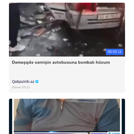
00:00:11
Dəməşqdə sərnişin avtobusuna bombalı hücum
Qafqazinfo.az
Dünən 03:11