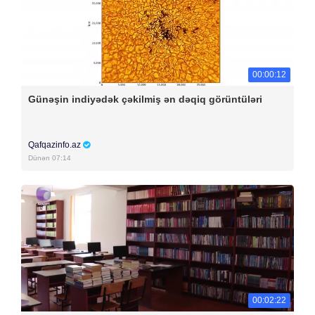
00:00:12
Günəşin indiyədək çəkilmiş ən dəqiq görüntüləri
Qafqazinfo.az
Dünən 07:14
00:02:22