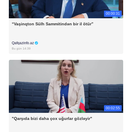
00:00:31
“Vaşinqton Sülh Sammitindən bir il ötür”
Qafqazinfo.az
Bu gün 14:39
00:02:55
"Qarşıda bizi daha çox uğurlar gözləyir"