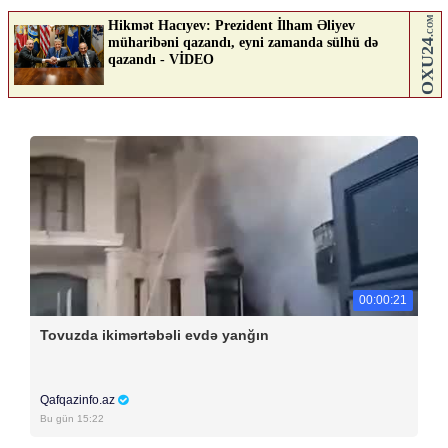
00:00:21
Tovuzda ikimərtəbəli evdə yanğın
Qafqazinfo.az
Bu gün 15:22