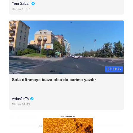
Yeni Sabah
Dünən 15:57
00:00:35
Sola dönməyə icazə olsa da cərimə yazılır
AvtosferTV
Dünən 07:43