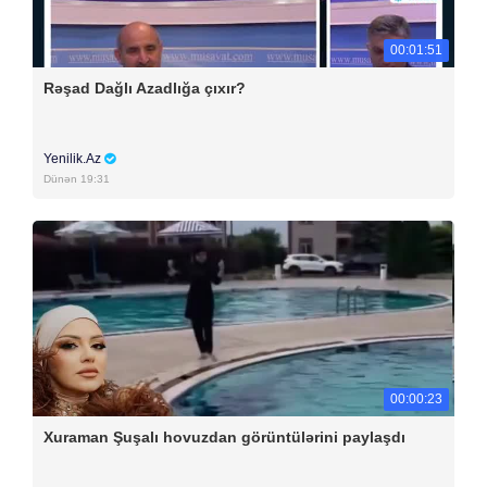
00:01:51
Rəşad Dağlı Azadlığa çıxır?
Yenilik.Az
Dünən 19:31
00:00:23
Xuraman Şuşalı hovuzdan görüntülərini paylaşdı