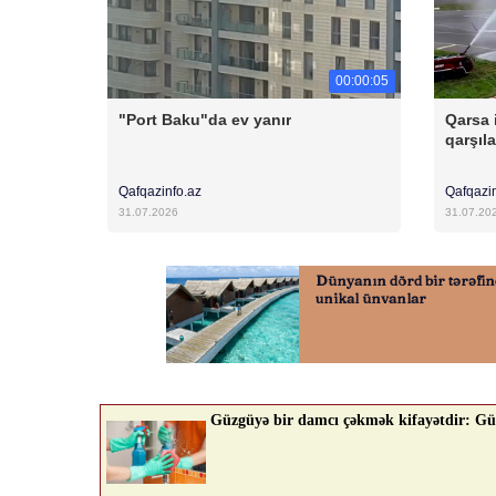
00:00:05
"Port Baku"da ev yanır
Qarsa 
qarşıl
Qafqazinfo.az
Qafqazi
31.07.2026
31.07.20