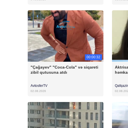
00:00:32
"Çağayev" "Coca-Cola" və siqareti
Aktris
zibil qutusuna atdı
həmkar
AvtosferTV
Qafqazi
02.08.2026
02.08.20