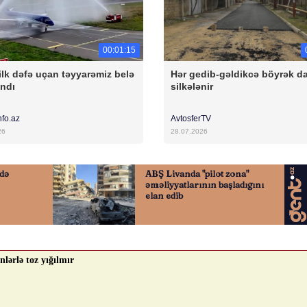
00:01:15
ilk dəfə uçan təyyarəmiz belə
Hər gedib-gəldikcə böyrək d
andı
silkələnir
nfo.az
AvtosferTV
26
28.07.2026