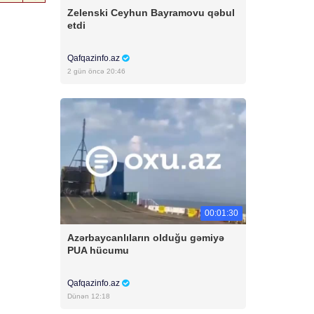
Zelenski Ceyhun Bayramovu qəbul
etdi
Qafqazinfo.az
2 gün öncə 20:46
00:01:30
Azərbaycanlıların olduğu gəmiyə
PUA hücumu
Qafqazinfo.az
Dünən 12:18