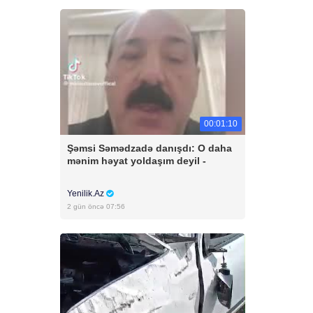
00:01:10
Şəmsi Səmədzadə danışdı: O daha
mənim həyat yoldaşım deyil -
Yenilik.Az
2 gün öncə 07:56