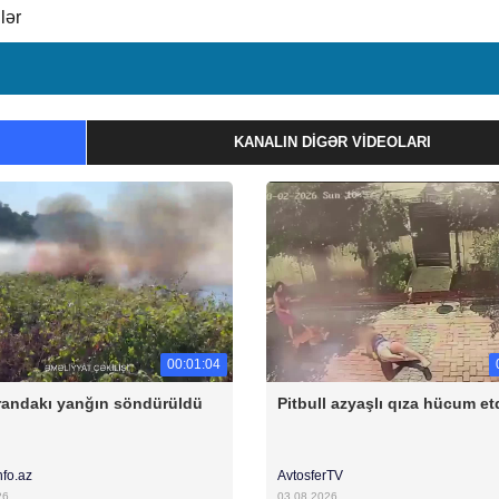
lər
KANALIN DIGƏR VIDEOLARI
00:01:04
andakı yanğın söndürüldü
Pitbull azyaşlı qıza hücum et
nfo.az
AvtosferTV
26
03.08.2026