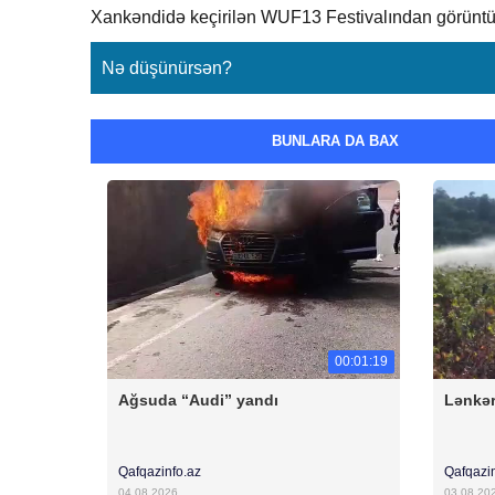
Xankəndidə keçirilən WUF13 Festivalından görüntü
Nə düşünürsən?
BUNLARA DA BAX
00:01:19
Ağsuda “Audi” yandı
Lənkər
Qafqazinfo.az
Qafqazi
04.08.2026
03.08.20