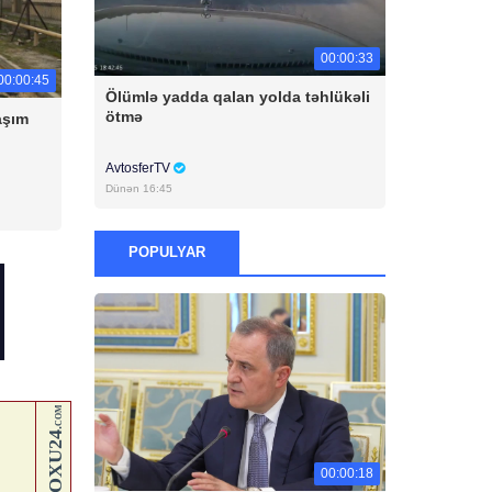
00:00:33
00:00:45
Ölümlə yadda qalan yolda təhlükəli
ötmə
aşım
AvtosferTV
Dünən 16:45
POPULYAR
00:00:18