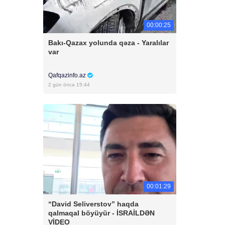
00:00:25
Bakı-Qazax yolunda qəza - Yaralılar
var
Qafqazinfo.az
2 gün öncə 15:44
00:01:29
“David Seliverstov” haqda
qalmaqal böyüyür - İSRAİLDƏN
VİDEO