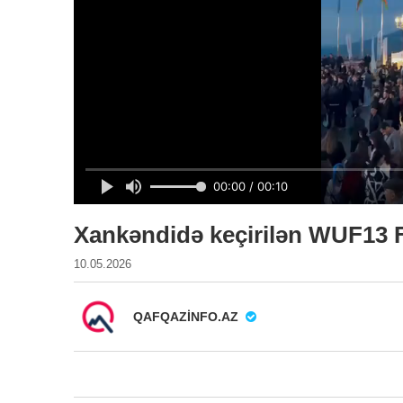
Xankəndidə keçirilən WUF13 F
10.05.2026
QAFQAZINFO.AZ