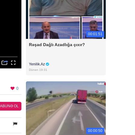
00:01:51
Rəşad Dağlı Azadlığa çıxır?
Yenilik.Az
Dünən 19:31
0
ABUNƏ OL
00:00:50