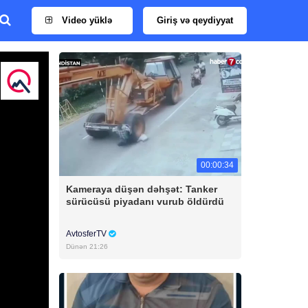
Video yüklə
Giriş və qeydiyyat
00:00:34
Kameraya düşən dəhşət: Tanker
sürücüsü piyadanı vurub öldürdü
AvtosferTV
Dünən 21:26