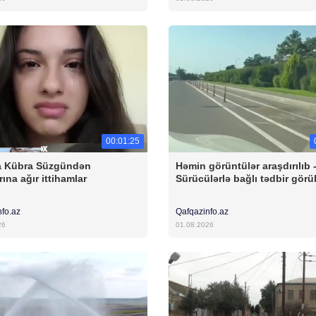
00:01:25
a Kübra Süzgündən
Həmin görüntülər araşdırılıb 
ına ağır ittihamlar
Sürücülərlə bağlı tədbir görü
nfo.az
Qafqazinfo.az
26
01.08.2026