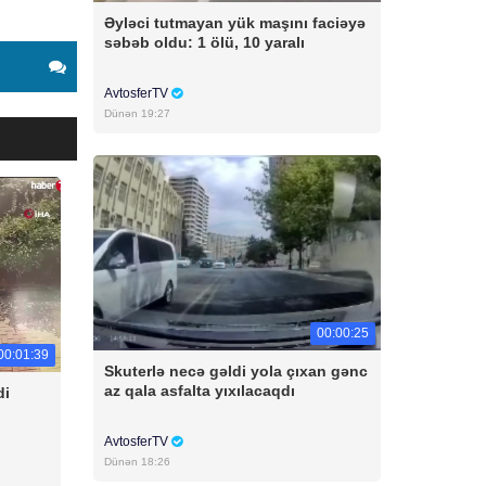
Əyləci tutmayan yük maşını faciəyə
səbəb oldu: 1 ölü, 10 yaralı
AvtosferTV
Dünən 19:27
00:00:25
00:01:39
Skuterlə necə gəldi yola çıxan gənc
az qala asfalta yıxılacaqdı
di
AvtosferTV
Dünən 18:26