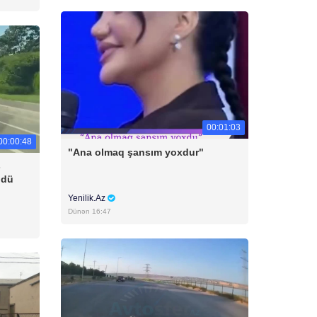
00:01:03
00:00:48
"Ana olmaq şansım yoxdur"
-
ldü
Yenilik.Az
Dünən 16:47