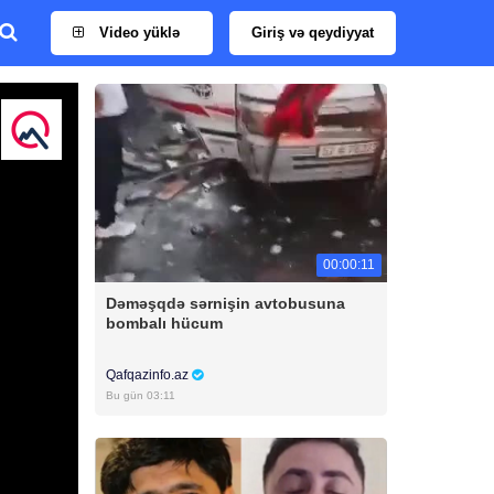
Video yüklə
Giriş və qeydiyyat
00:00:11
Dəməşqdə sərnişin avtobusuna
bombalı hücum
Qafqazinfo.az
Bu gün 03:11