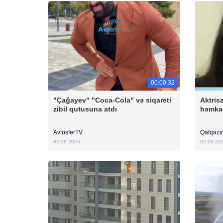
00:00:32
"Çağayev" "Coca-Cola" və siqareti
Aktris
zibil qutusuna atdı
həmkar
AvtosferTV
Qafqazi
02.08.2026
02.08.20