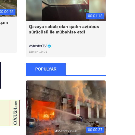
00:00:45
00:01:13
aşım
Qəzaya səbəb olan qadın avtobus
sürücüsü ilə mübahisə etdi
AvtosferTV
Dünən 19:01
POPULYAR
00:00:37