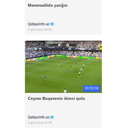
Məmmədlidə yanğın
Qafqazinfo.az
2 gün öncə 09:01
00:00:08
Ceyms Boqerenin ikinci qolu
Qafqazinfo.az
2 gün öncə 22:58