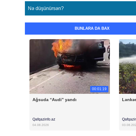
Nə düşünürsən?
BUNLARA DA BAX
00:01:19
Ağsuda “Audi” yandı
Lənkər
Qafqazinfo.az
Qafqazi
04.08.2026
03.08.20