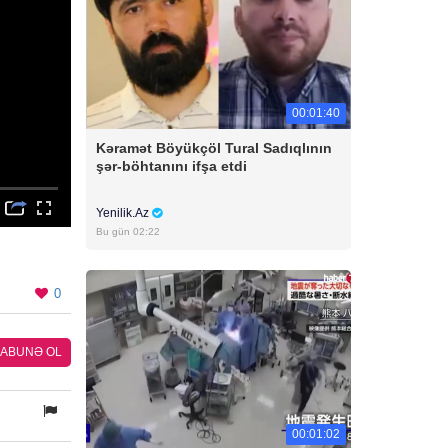
00:01:40
Kəramət Böyükçöl Tural Sadıqlının
şər-böhtanını ifşa etdi
Yenilik.Az
Bu gün 02:22
0
ABUNƏ OL
00:01:02