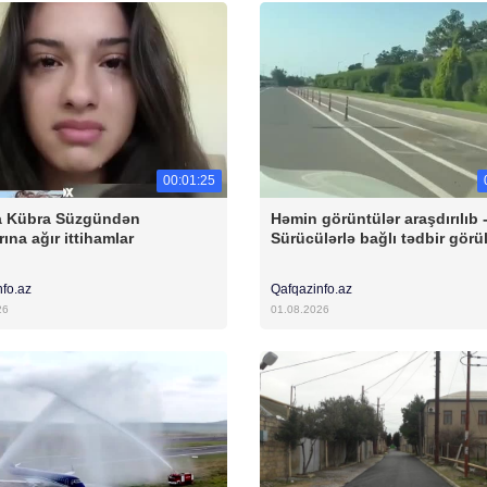
00:01:25
a Kübra Süzgündən
Həmin görüntülər araşdırılıb 
ına ağır ittihamlar
Sürücülərlə bağlı tədbir görü
nfo.az
Qafqazinfo.az
26
01.08.2026