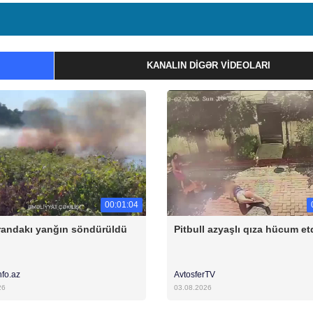
KANALIN DIGƏR VIDEOLARI
00:01:04
andakı yanğın söndürüldü
Pitbull azyaşlı qıza hücum et
nfo.az
AvtosferTV
26
03.08.2026