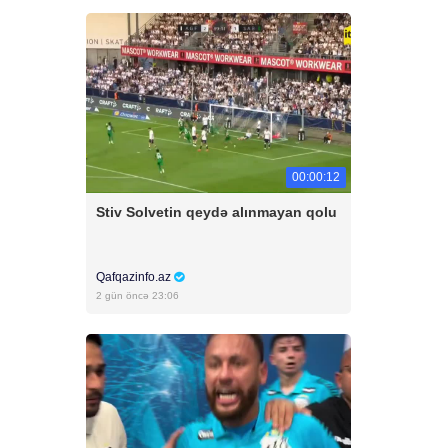
00:00:12
Stiv Solvetin qeydə alınmayan qolu
Qafqazinfo.az
2 gün öncə 23:06