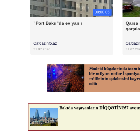
00:00:05
"Port Baku"da ev yanır
Qarsa 
qarşıl
Qafqazinfo.az
Qafqazi
31.07.2026
31.07.20