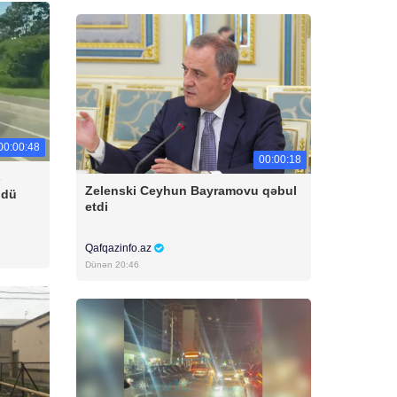
00:00:48
00:00:18
-
Zelenski Ceyhun Bayramovu qəbul
ldü
etdi
Qafqazinfo.az
Dünən 20:46