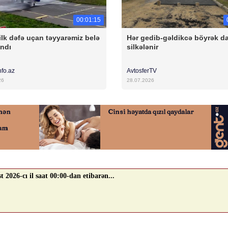
00:01:15
ilk dəfə uçan təyyarəmiz belə
Hər gedib-gəldikcə böyrək d
andı
silkələnir
nfo.az
AvtosferTV
26
28.07.2026