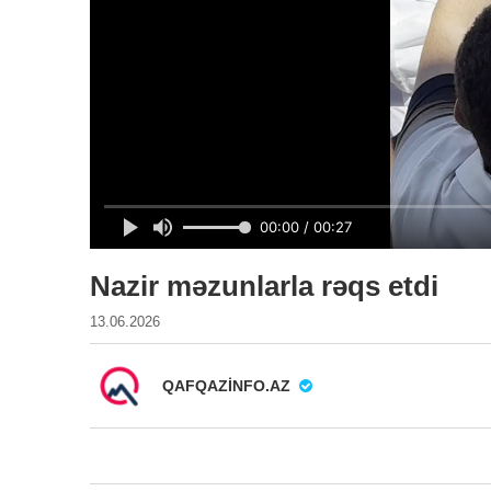
Nazir məzunlarla rəqs etdi
13.06.2026
QAFQAZINFO.AZ