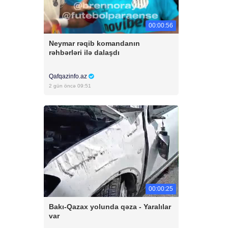
00:00:56
Neymar rəqib komandanın
rəhbərləri ilə dalaşdı
Qafqazinfo.az
2 gün öncə 09:51
00:00:25
Bakı-Qazax yolunda qəza - Yaralılar
var