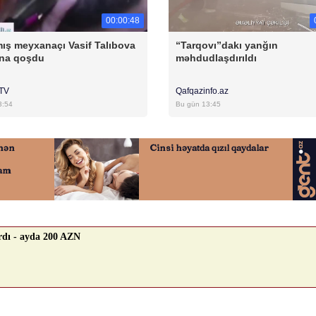
00:00:48
ış meyxanaçı Vasif Talıbova
“Tarqovı”dakı yanğın
na qoşdu
məhdudlaşdırıldı
rTV
Qafqazinfo.az
3:54
Bu gün 13:45