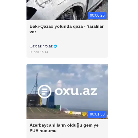
00:00:25
Bakı-Qazax yolunda qəza - Yaralılar
var
Qafqazinfo.az
Dünən 15:44
00:01:30
Azərbaycanlıların olduğu gəmiyə
PUA hücumu