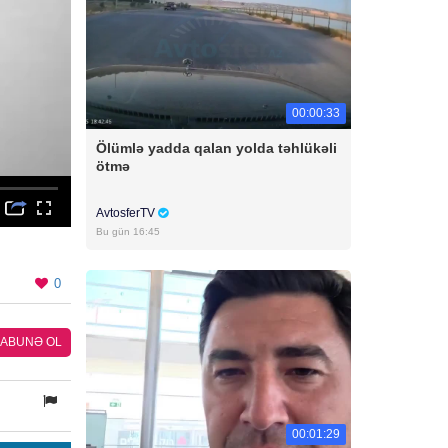
00:00:33
Ölümlə yadda qalan yolda təhlükəli
ötmə
AvtosferTV
Bu gün 16:45
0
ABUNƏ OL
00:01:29