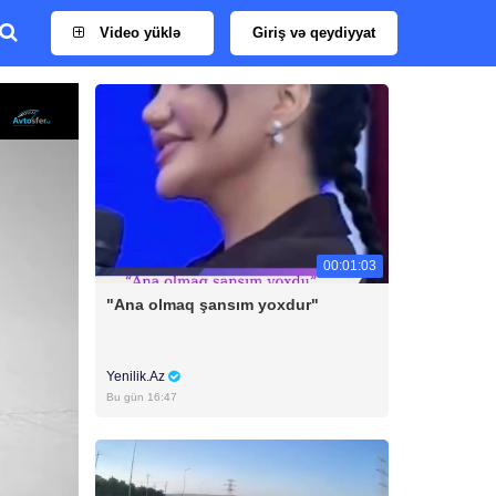
Video yüklə
Giriş və qeydiyyat
00:01:03
"Ana olmaq şansım yoxdur"
Yenilik.Az
Bu gün 16:47