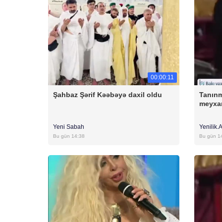
00:00:11
Şahbaz Şərif Kəəbəyə daxil oldu
Tanınm
meyxa
Yeni Sabah
Yenilik.
Bu gün 14:38
Bu gün 1