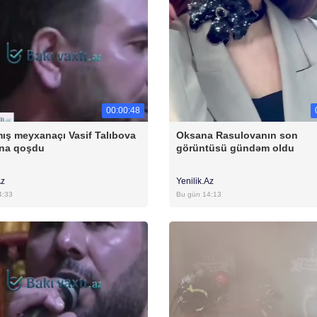
00:00:48
ış meyxanaçı Vasif Talıbova
Oksana Rasulovanın son
na qoşdu
görüntüsü gündəm oldu
Az
Yenilik.Az
4:33
Bu gün 14:13