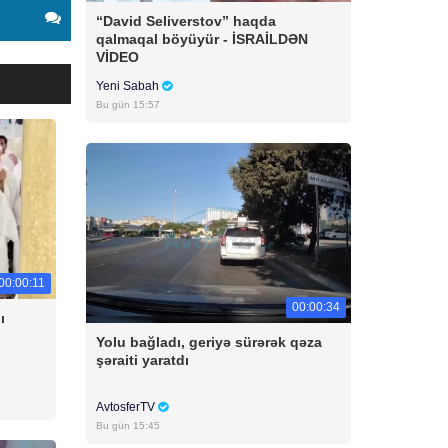
“David Seliverstov” haqda
qalmaqal böyüyür - İSRAİLDƏN
VİDEO
Yeni Sabah
Bu gün 15:57
00:00:11
00:00:34
ı
Yolu bağladı, geriyə sürərək qəza
şəraiti yaratdı
AvtosferTV
Bu gün 15:45