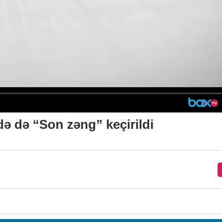
ə də “Son zəng” keçirildi