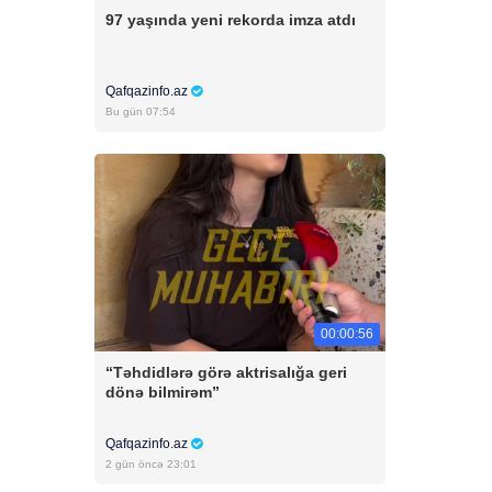
97 yaşında yeni rekorda imza atdı
Qafqazinfo.az
Bu gün 07:54
00:00:56
“Təhdidlərə görə aktrisalığa geri
dönə bilmirəm”
Qafqazinfo.az
2 gün öncə 23:01