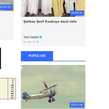
00:00:25
00:00:11
Şahbaz Şərif Kəəbəyə daxil oldu
Yeni Sabah
Bu gün 14:38
POPULYAR
00:01:48