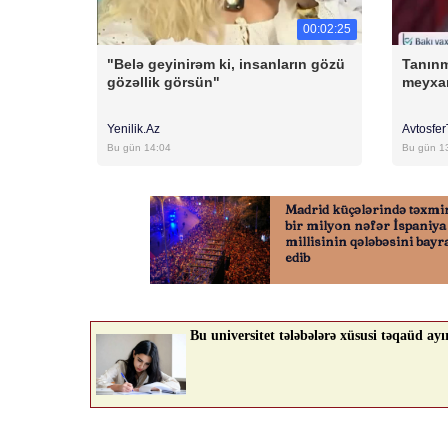
00:02:25
"Belə geyinirəm ki, insanların gözü
Tanınm
gözəllik görsün"
meyxa
Yenilik.Az
Avtosfe
Bu gün 14:04
Bu gün 1