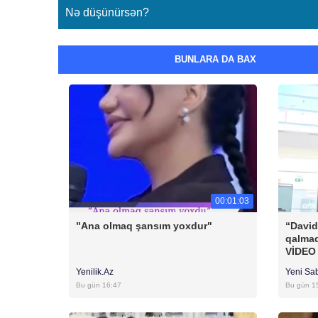
Nə düşünürsən?
BUNLARA DA BAX
00:01:03
"Ana olmaq şansım yoxdur"
“David
qalmaq
VİDEO
Yenilik.Az
Yeni Sa
Bu gün 16:47
Bu gün 1