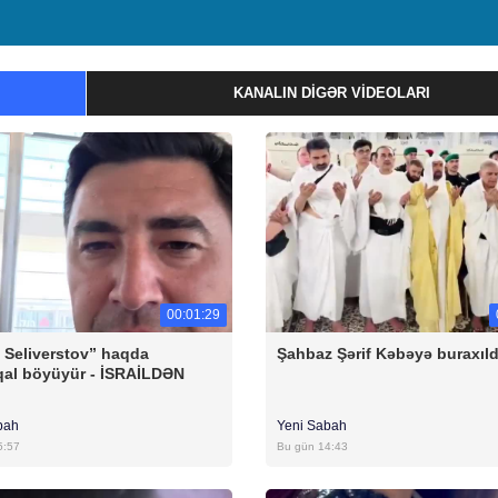
KANALIN DIGƏR VIDEOLARI
00:01:29
 Seliverstov” haqda
Şahbaz Şərif Kəbəyə buraxıld
al böyüyür - İSRAİLDƏN
bah
Yeni Sabah
5:57
Bu gün 14:43