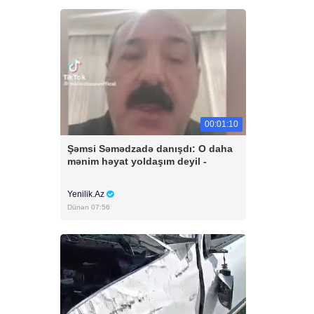
00:01:10
Şəmsi Səmədzadə danışdı: O daha
mənim həyat yoldaşım deyil -
Yenilik.Az
Dünən 07:56