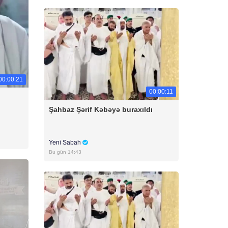
00:00:21
00:00:11
Şahbaz Şərif Kəbəyə buraxıldı
Yeni Sabah
Bu gün 14:43