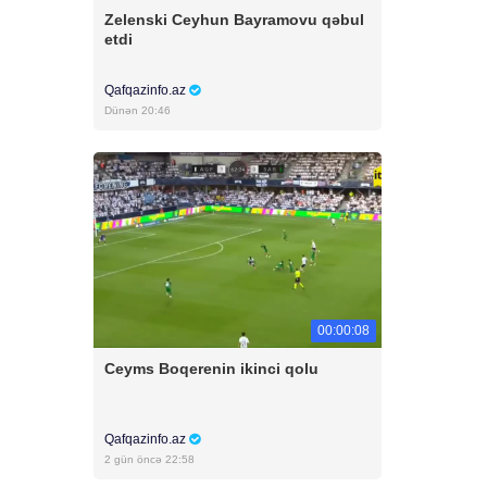
Zelenski Ceyhun Bayramovu qəbul
etdi
Qafqazinfo.az
Dünən 20:46
00:00:08
Ceyms Boqerenin ikinci qolu
Qafqazinfo.az
2 gün öncə 22:58