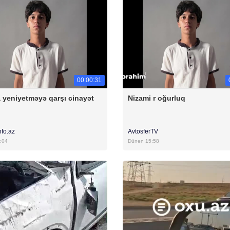
00:00:31
 yeniyetməyə qarşı cinayət
Nizami r oğurluq
nfo.az
AvtosferTV
:04
Dünən 15:58