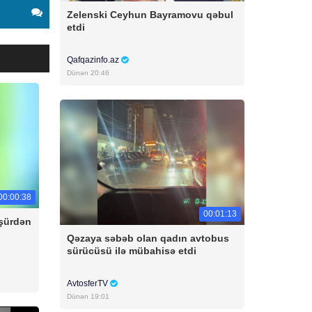
Zelenski Ceyhun Bayramovu qəbul
etdi
Qafqazinfo.az
Dünən 20:46
00:00:38
00:01:13
üşürdən
Qəzaya səbəb olan qadın avtobus
sürücüsü ilə mübahisə etdi
AvtosferTV
Dünən 19:01