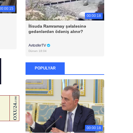
00:00:15
00:00:18
İlisuda Ramramay şəlaləsinə
gedənlərdən ödəniş alınır?
AvtosferTV
Dünən 18:04
POPULYAR
00:00:18