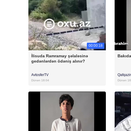
00:00:18
İlisuda Ramramay şəlaləsinə
Bakıda
gedənlərdən ödəniş alınır?
AvtosferTV
Qafqazi
Dünən 18:04
Dünən 16