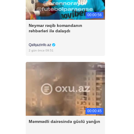
00:00:56
Neymar rəqib komandanın
rəhbərləri ilə dalaşdı
Qafqazinfo.az
2 gün öncə 09:51
00:00:45
Məmmədli dairəsində güclü yanğın