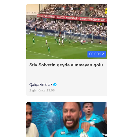
00:00:12
Stiv Solvetin qeydə alınmayan qolu
Qafqazinfo.az
2 gün öncə 23:06