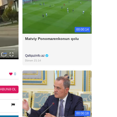
00:00:14
Matviy Ponomarenkonun qolu
Qafqazinfo.az
Dünən 21:14
0
ABUNƏ OL
00:00:18