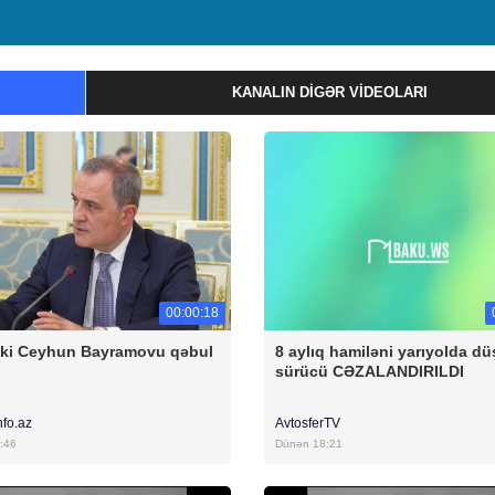
KANALIN DIGƏR VIDEOLARI
00:00:18
ski Ceyhun Bayramovu qəbul
8 aylıq hamiləni yarıyolda d
sürücü CƏZALANDIRILDI
nfo.az
AvtosferTV
:46
Dünən 18:21