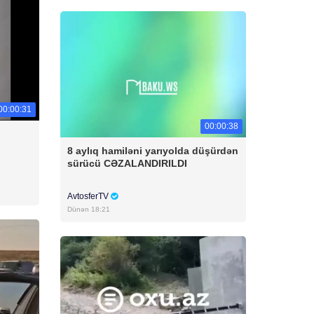
00:00:31
00:00:38
8 aylıq hamiləni yarıyolda düşürdən
sürücü CƏZALANDIRILDI
AvtosferTV
Dünən 18:21