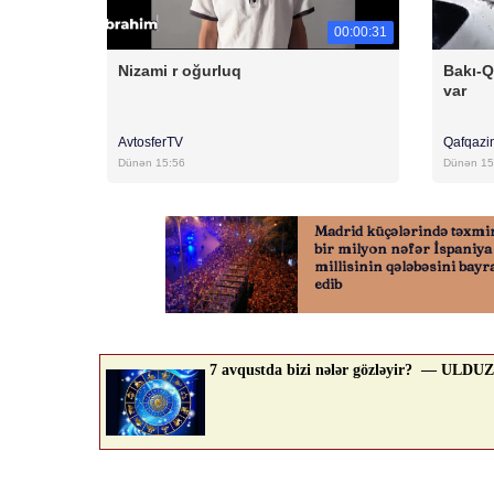
00:00:31
Nizami r oğurluq
Bakı-Q
var
AvtosferTV
Qafqazi
Dünən 15:56
Dünən 15