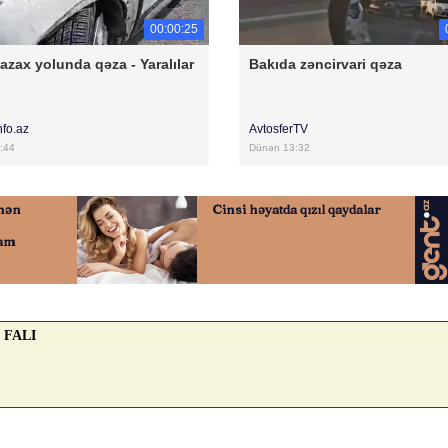
00:00:25
azax yolunda qəza - Yaralılar
Bakıda zəncirvari qəza
nfo.az
AvtosferTV
:44
Dünən 13:32