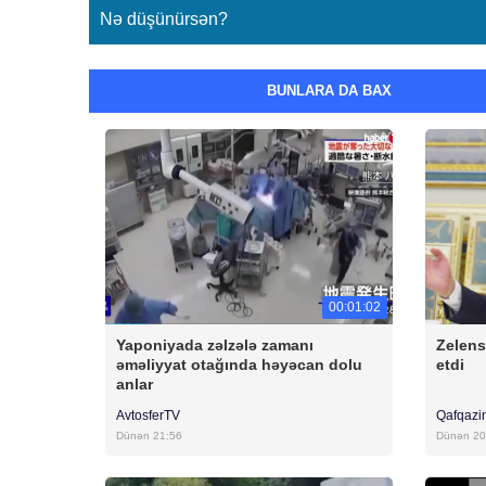
Nə düşünürsən?
BUNLARA DA BAX
00:01:02
Yaponiyada zəlzələ zamanı
Zelen
əməliyyat otağında həyəcan dolu
etdi
anlar
AvtosferTV
Qafqazi
Dünən 21:56
Dünən 20