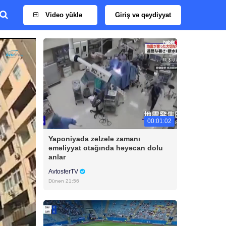
Video yüklə
Giriş və qeydiyyat
00:01:02
Yaponiyada zəlzələ zamanı
əməliyyat otağında həyəcan dolu
anlar
AvtosferTV
Dünən 21:56