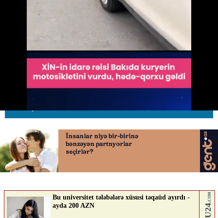
XİN-in idarə rəisi Bakıda kuryerin
motosikletini vurdu
22.04.2026
0
AVTOSFERTV
ABUNƏ OL
Nə düşünürsən?