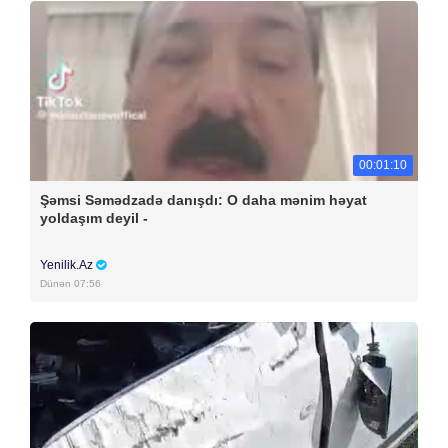
00:01:10
Şəmsi Səmədzadə danışdı: O daha mənim həyat
yoldaşım deyil -
Yenilik.Az
Dünən 07:56