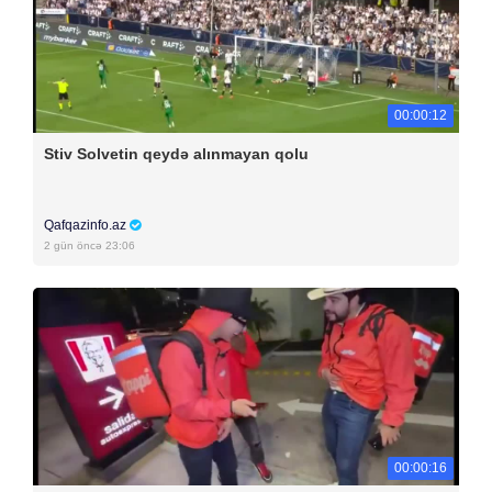
00:00:12
Stiv Solvetin qeydə alınmayan qolu
Qafqazinfo.az
2 gün öncə 23:06
00:00:16