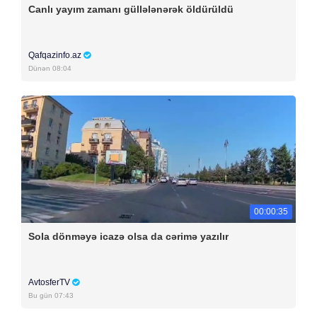
Canlı yayım zamanı güllələnərək öldürüldü
Qafqazinfo.az
Dünən 08:04
00:00:35
Sola dönməyə icazə olsa da cərimə yazılır
AvtosferTV
Bu gün 07:43