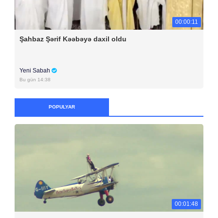
00:00:11
Şahbaz Şərif Kəəbəyə daxil oldu
Yeni Sabah
Bu gün 14:38
POPULYAR
00:01:48