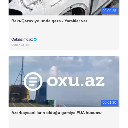
00:00:25
Bakı-Qazax yolunda qəza - Yaralılar var
Qafqazinfo.az
Dünən 15:44
00:01:30
Azərbaycanlıların olduğu gəmiyə PUA hücumu