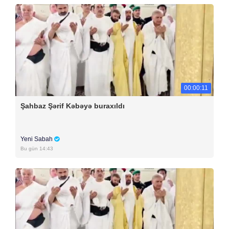
00:00:11
Şahbaz Şərif Kəbəyə buraxıldı
Yeni Sabah
Bu gün 14:43