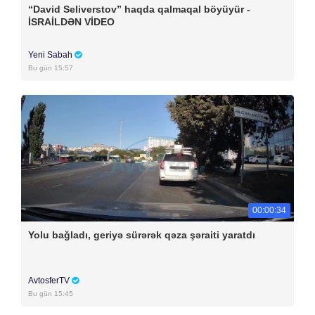
“David Seliverstov” haqda qalmaqal böyüyür -
İSRAİLDƏN VİDEO
Yeni Sabah
Bu gün 15:57
00:00:34
Yolu bağladı, geriyə sürərək qəza şəraiti yaratdı
AvtosferTV
Bu gün 15:45