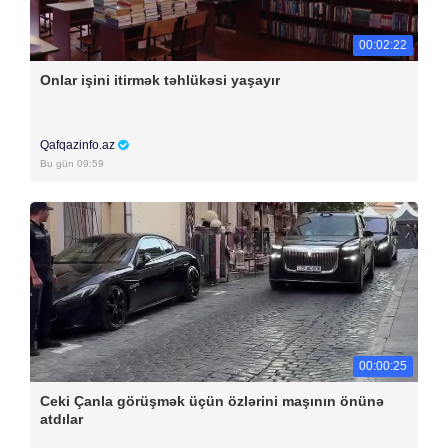
00:02:22
Onlar işini itirmək təhlükəsi yaşayır
Qafqazinfo.az
Bu gün 09:59
00:00:25
Ceki Çanla görüşmək üçün özlərini maşının önünə
atdılar