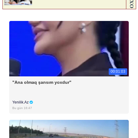
00:01:03
"Ana olmaq şansım yoxdur"
Yenilik.Az
Bu gün 16:47