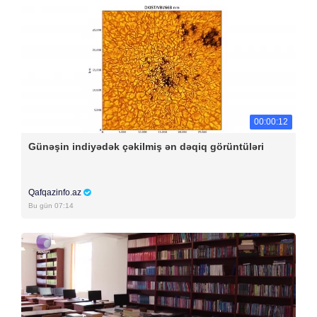
00:00:12
Günəşin indiyədək çəkilmiş ən dəqiq görüntüləri
Qafqazinfo.az
Bu gün 07:14