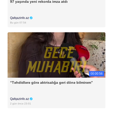
97 yaşında yeni rekorda imza atdı
Qafqazinfo.az
Bu gün 07:54
00:00:56
“Təhdidlərə görə aktrisalığa geri dönə bilmirəm”
Qafqazinfo.az
2 gün öncə 23:01