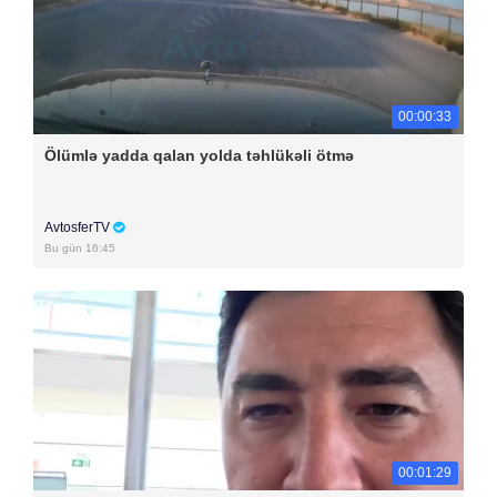
00:00:33
Ölümlə yadda qalan yolda təhlükəli ötmə
AvtosferTV
Bu gün 16:45
00:01:29