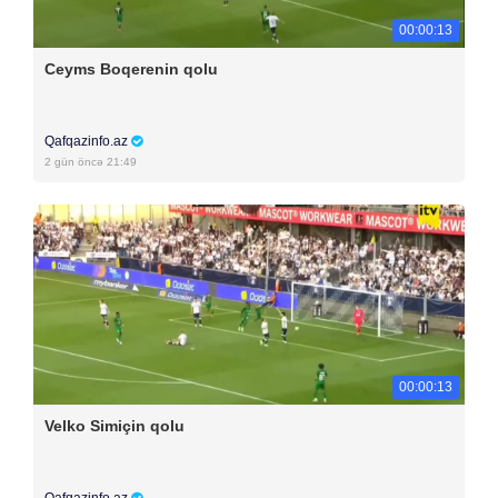
00:00:13
Ceyms Boqerenin qolu
Qafqazinfo.az
2 gün öncə 21:49
00:00:13
Velko Simiçin qolu