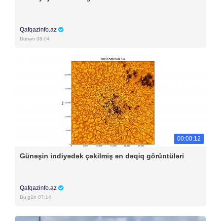
Qafqazinfo.az
Dünən 08:04
00:00:12
Günəşin indiyədək çəkilmiş ən dəqiq görüntüləri
Qafqazinfo.az
Bu gün 07:14