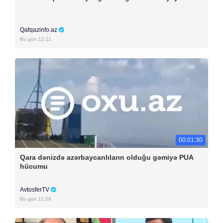
Qafqazinfo.az
Bu gün 12:11
00:01:30
Qara dənizdə azərbaycanlıların olduğu gəmiyə PUA
hücumu
AvtosferTV
Bu gün 11:59