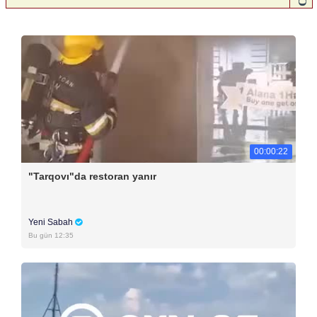
00:00:22
"Tarqovı"da restoran yanır
Yeni Sabah
Bu gün 12:35