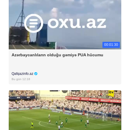
00:01:30
Azərbaycanlıların olduğu gəmiyə PUA hücumu
Qafqazinfo.az
Bu gün 12:18