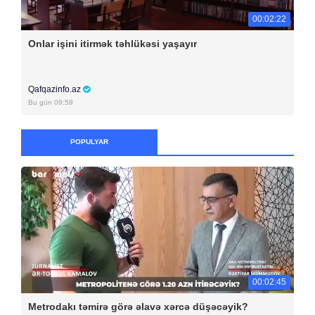
00:02:22
Onlar işini itirmək təhlükəsi yaşayır
Qafqazinfo.az
Bu gün 09:59
POPULYAR
00:02:45
Metrodakı təmirə görə əlavə xərcə düşəcəyik?