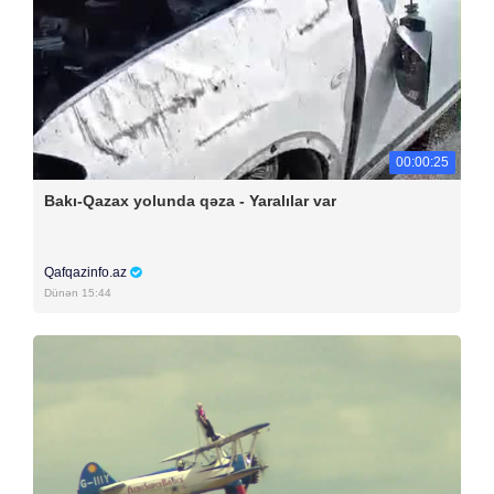
00:00:25
Bakı-Qazax yolunda qəza - Yaralılar var
Qafqazinfo.az
Dünən 15:44