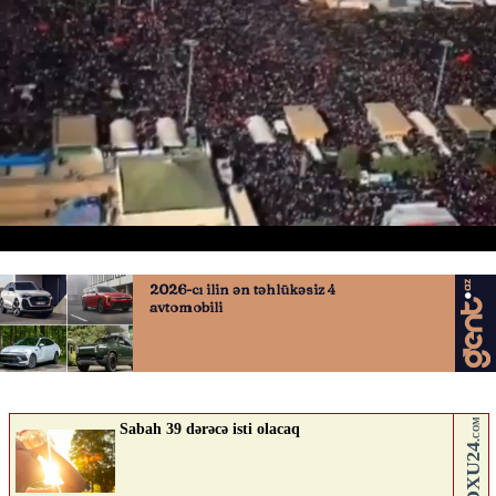
Xalq Xamenei ilə vidalaşır
05.07.2026
0
QAFQAZINFO.AZ
ABUNƏ OL
Nə düşünürsən?