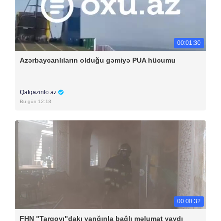
00:01:30
Azərbaycanlıların olduğu gəmiyə PUA hücumu
Qafqazinfo.az
Bu gün 12:18
00:00:32
FHN "Tarqovı"dakı yanğınla bağlı məlumat yaydı