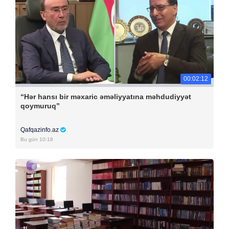
00:02:12
“Hər hansı bir məxaric əməliyyatına məhdudiyyət
qoymuruq”
Qafqazinfo.az
Bu gün 10:18