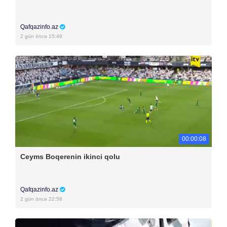
Qafqazinfo.az
2 gün öncə 15:49
00:00:08
Ceyms Boqerenin ikinci qolu
Qafqazinfo.az
2 gün öncə 22:58