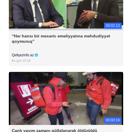
00:02:12
“Hər hansı bir məxaric əməliyyatına məhdudiyyət
qoymuruq”
Qafqazinfo.az
Bu gün 10:18
00:00:16
Canlı yayım zamanı güllələnərək öldürüldü