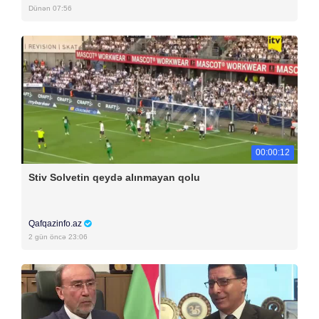
Dünən 07:56
00:00:12
Stiv Solvetin qeydə alınmayan qolu
Qafqazinfo.az
2 gün öncə 23:06