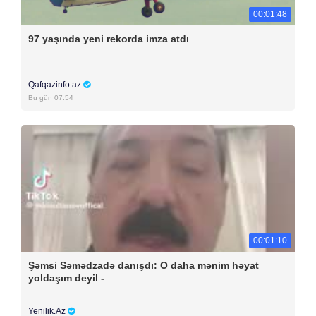
00:01:48
97 yaşında yeni rekorda imza atdı
Qafqazinfo.az
Bu gün 07:54
00:01:10
Şəmsi Səmədzadə danışdı: O daha mənim həyat
yoldaşım deyil -
Yenilik.Az