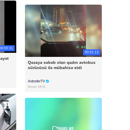
00:00:31
00:01:13
nayət
Qəzaya səbəb olan qadın avtobus
sürücüsü ilə mübahisə etdi
AvtosferTV
Dünən 19:01