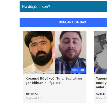
Nə düşünürsən?
BUNLARA DA BAX
00:01:40
Kəramət Böyükçöl Tural Sadıqlının
Yaponi
şər-böhtanını ifşa etdi
əməliy
anlar
Yenilik.Az
Avtosfe
Bu gün 02:22
Dünən 21