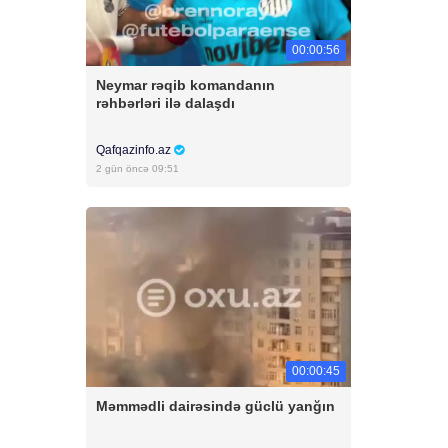
00:00:56
Neymar rəqib komandanın
rəhbərləri ilə dalaşdı
Qafqazinfo.az
2 gün öncə 09:51
00:00:45
Məmmədli dairəsində güclü yanğın