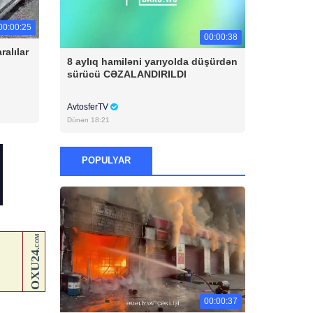
00:00:25
00:00:38
alılar
8 aylıq hamiləni yarıyolda düşürdən
sürücü CƏZALANDIRILDI
AvtosferTV
Dünən 18:21
POPULYAR
00:00:37