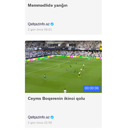
Məmmədlidə yanğın
Qafqazinfo.az
2 gün öncə 09:01
00:00:08
Ceyms Boqerenin ikinci qolu
Qafqazinfo.az
2 gün öncə 22:58