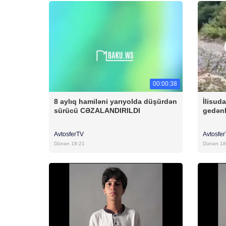
00:00:38
8 aylıq hamiləni yarıyolda düşürdən
İlisud
sürücü CƏZALANDIRILDI
gedənl
AvtosferTV
Avtosfe
Dünən 18:21
Dünən 18