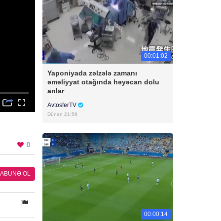
00:01:02
Yaponiyada zəlzələ zamanı
əməliyyat otağında həyəcan dolu
anlar
AvtosferTV
Dünən 21:56
0
ABUNƏ OL
00:00:14