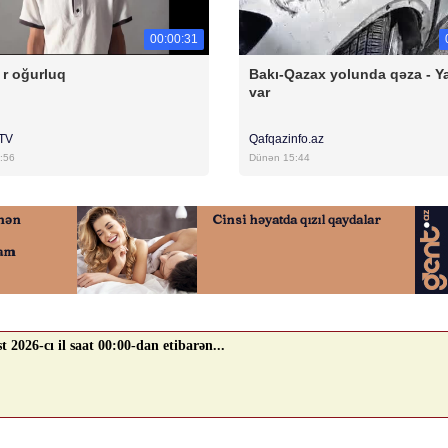
00:00:31
 r oğurluq
Bakı-Qazax yolunda qəza - Yar
var
rTV
Qafqazinfo.az
:56
Dünən 15:44