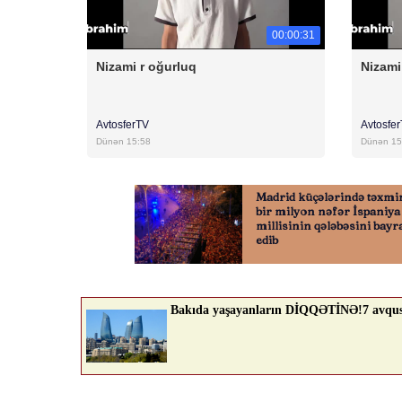
00:00:31
Nizami r oğurluq
Nizami
AvtosferTV
Avtosfe
Dünən 15:58
Dünən 15