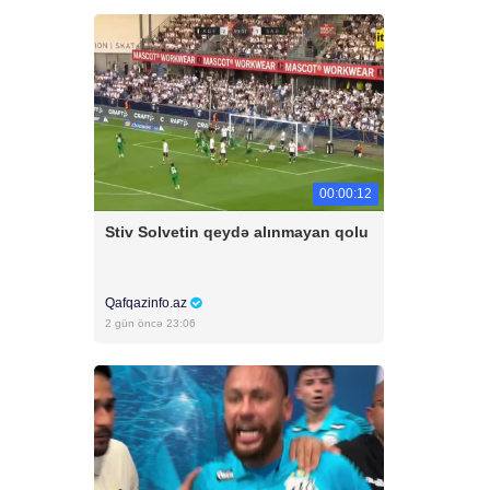
00:00:12
Stiv Solvetin qeydə alınmayan qolu
Qafqazinfo.az
2 gün öncə 23:06