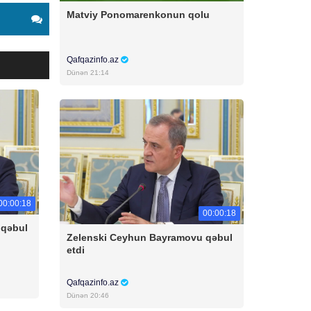
Matviy Ponomarenkonun qolu
Qafqazinfo.az
Dünən 21:14
00:00:18
00:00:18
 qəbul
Zelenski Ceyhun Bayramovu qəbul
etdi
Qafqazinfo.az
Dünən 20:46