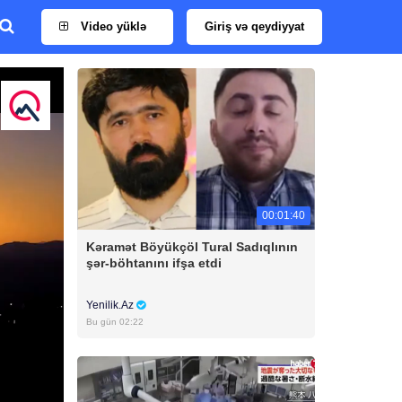
Video yüklə
Giriş və qeydiyyat
00:01:40
Kəramət Böyükçöl Tural Sadıqlının
şər-böhtanını ifşa etdi
Yenilik.Az
Bu gün 02:22