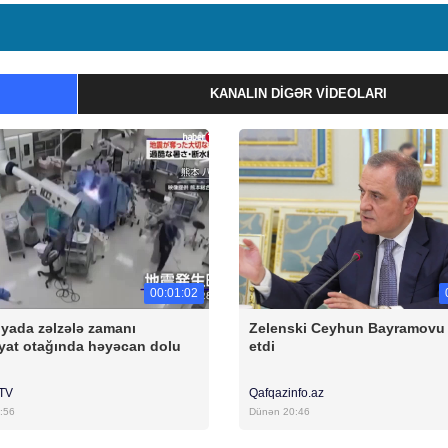
KANALIN DIGƏR VIDEOLARI
00:01:02
yada zəlzələ zamanı
Zelenski Ceyhun Bayramovu
yat otağında həyəcan dolu
etdi
rTV
Qafqazinfo.az
:56
Dünən 20:46