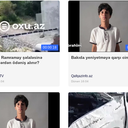
00:00:18
a Ramramay şəlaləsinə
Bakıda yeniyetməyə qarşı ci
ərdən ödəniş alınır?
rTV
Qafqazinfo.az
:04
Dünən 16:04