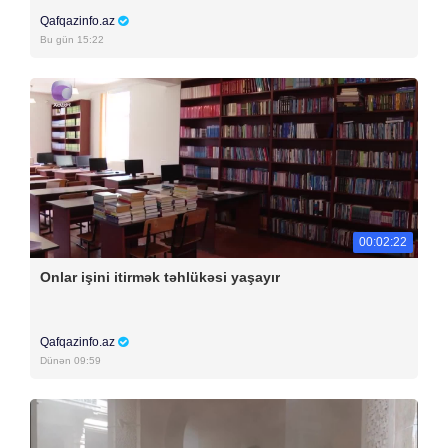
Qafqazinfo.az
Bu gün 15:22
00:02:22
Onlar işini itirmək təhlükəsi yaşayır
Qafqazinfo.az
Dünən 09:59