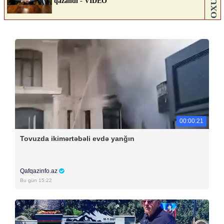
00:00:21
Tovuzda ikimərtəbəli evdə yanğın
Qafqazinfo.az
Bu gün 15:22