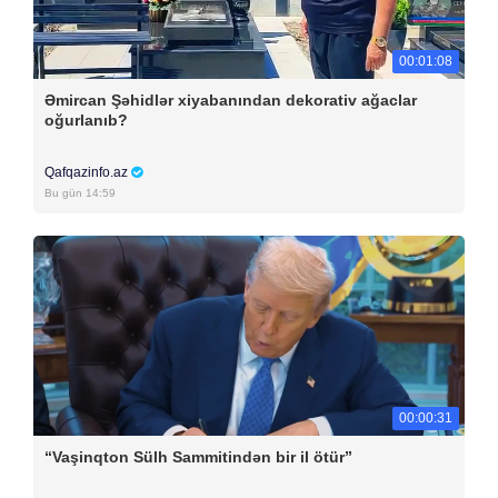
00:01:08
Əmircan Şəhidlər xiyabanından dekorativ ağaclar
oğurlanıb?
Qafqazinfo.az
Bu gün 14:59
00:00:31
“Vaşinqton Sülh Sammitindən bir il ötür”