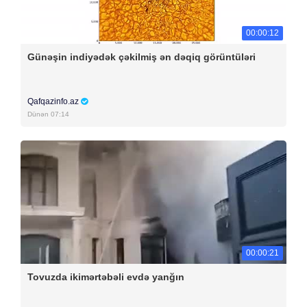
00:00:12
Günəşin indiyədək çəkilmiş ən dəqiq görüntüləri
Qafqazinfo.az
Dünən 07:14
00:00:21
Tovuzda ikimərtəbəli evdə yanğın