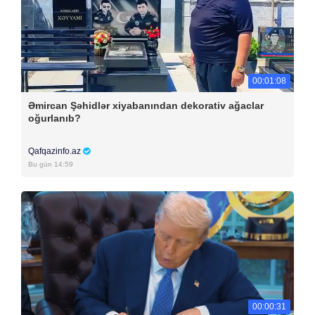
00:01:08
Əmircan Şəhidlər xiyabanından dekorativ ağaclar
oğurlanıb?
Qafqazinfo.az
Bu gün 14:59
00:00:31