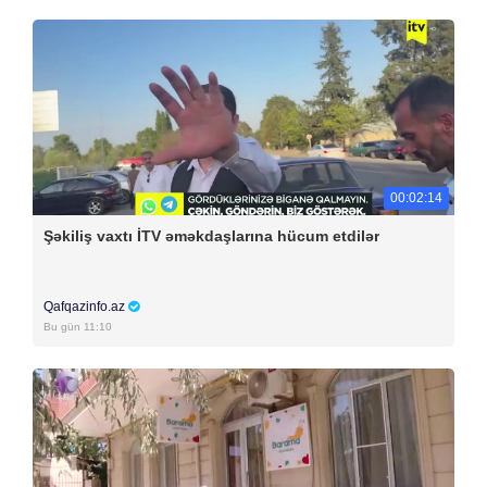
00:02:14
Şəkiliş vaxtı İTV əməkdaşlarına hücum etdilər
Qafqazinfo.az
Bu gün 11:10