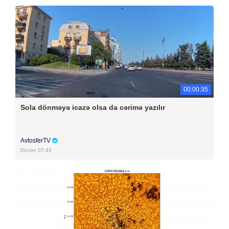
00:00:35
Sola dönməyə icazə olsa da cərimə yazılır
AvtosferTV
Dünən 07:43