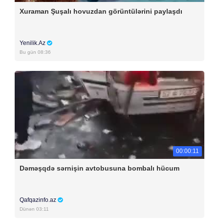
Xuraman Şuşalı hovuzdan görüntülərini paylaşdı
Yenilik.Az
Bu gün 08:36
00:00:11
Dəməşqdə sərnişin avtobusuna bombalı hücum
Qafqazinfo.az
Dünən 03:11