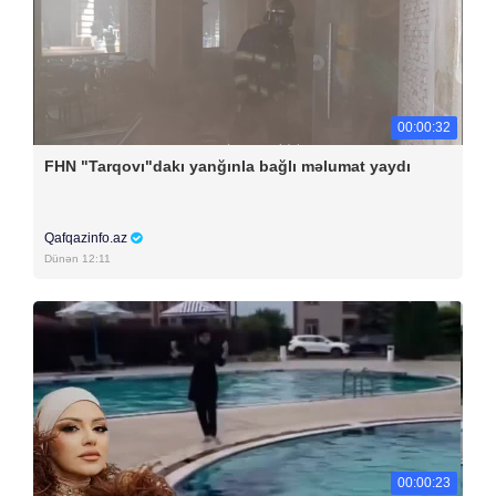
00:00:32
FHN "Tarqovı"dakı yanğınla bağlı məlumat yaydı
Qafqazinfo.az
Dünən 12:11
00:00:23