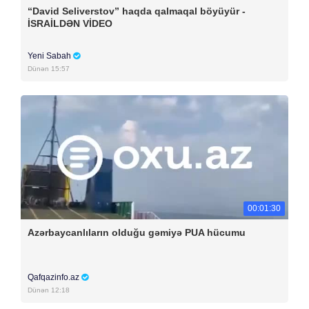
“David Seliverstov” haqda qalmaqal böyüyür -
İSRAİLDƏN VİDEO
Yeni Sabah
Dünən 15:57
00:01:30
Azərbaycanlıların olduğu gəmiyə PUA hücumu
Qafqazinfo.az
Dünən 12:18