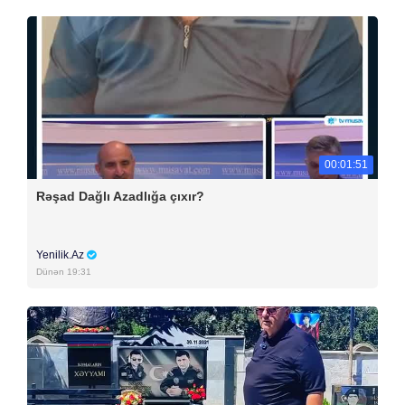
00:01:51
Rəşad Dağlı Azadlığa çıxır?
Yenilik.Az
Dünən 19:31