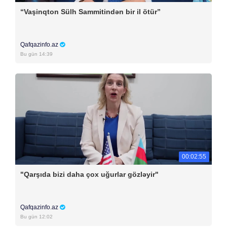
“Vaşinqton Sülh Sammitindən bir il ötür”
Qafqazinfo.az
Bu gün 14:39
00:02:55
"Qarşıda bizi daha çox uğurlar gözləyir"
Qafqazinfo.az
Bu gün 12:02