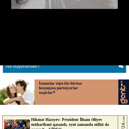
Vətən müharibəsində ayağını
itirən qəhrəman topçu
02.12.2020
0
MINVAL.İNFO
ABUNƏ OL
Nə düşünürsən?