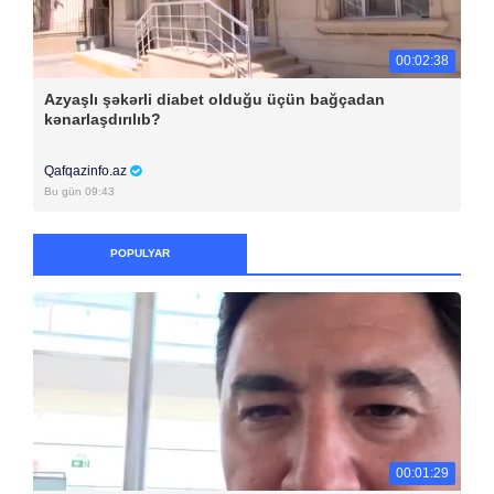
00:02:38
Azyaşlı şəkərli diabet olduğu üçün bağçadan
kənarlaşdırılıb?
Qafqazinfo.az
Bu gün 09:43
POPULYAR
00:01:29