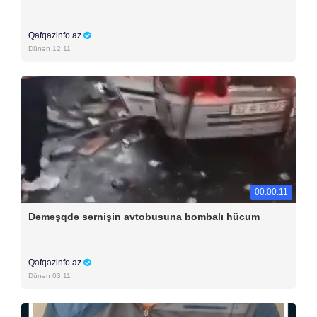
Qafqazinfo.az
Dünən 12:11
00:00:11
Dəməşqdə sərnişin avtobusuna bombalı hücum
Qafqazinfo.az
Dünən 03:11