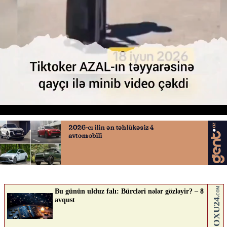
tiktoker qayçı
19.06.2026
0
AVTOSFERTV
ABUNƏ OL
Nə düşünürsən?