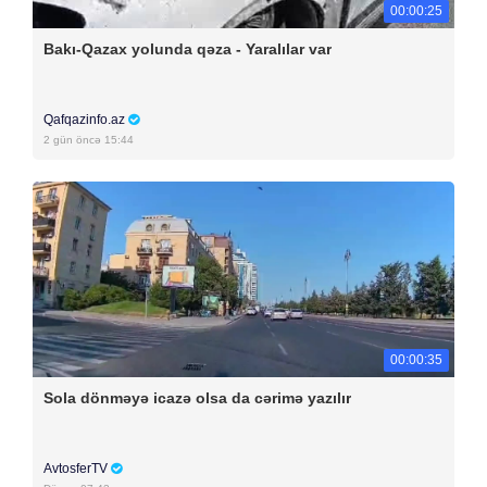
00:00:25
Bakı-Qazax yolunda qəza - Yaralılar var
Qafqazinfo.az
2 gün öncə 15:44
00:00:35
Sola dönməyə icazə olsa da cərimə yazılır
AvtosferTV