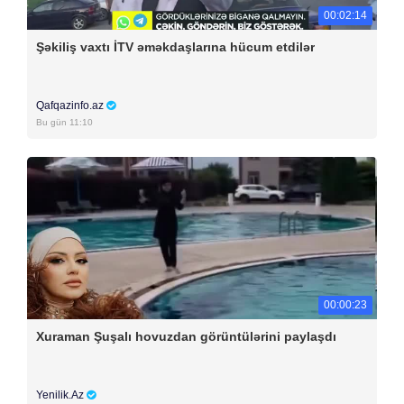
00:02:14
Şəkiliş vaxtı İTV əməkdaşlarına hücum etdilər
Qafqazinfo.az
Bu gün 11:10
00:00:23
Xuraman Şuşalı hovuzdan görüntülərini paylaşdı
Yenilik.Az