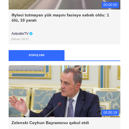
00:00:50
Əyləci tutmayan yük maşını faciəyə səbəb oldu: 1
ölü, 10 yaralı
AvtosferTV
Dünən 19:27
POPULYAR
00:00:18
Zelenski Ceyhun Bayramovu qəbul etdi