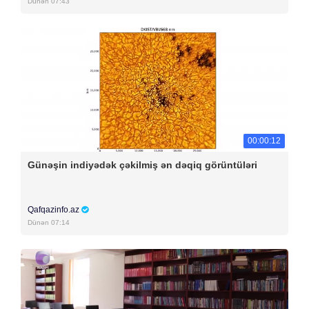
Dünən 07:43
00:00:12
Günəşin indiyədək çəkilmiş ən dəqiq görüntüləri
Qafqazinfo.az
Dünən 07:14