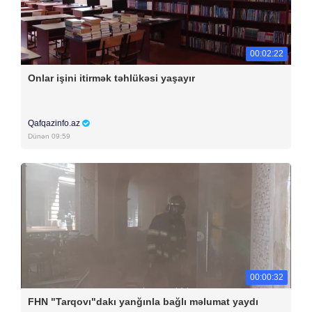
00:02:22
Onlar işini itirmək təhlükəsi yaşayır
Qafqazinfo.az
Dünən 09:59
00:00:32
FHN "Tarqovı"dakı yanğınla bağlı məlumat yaydı