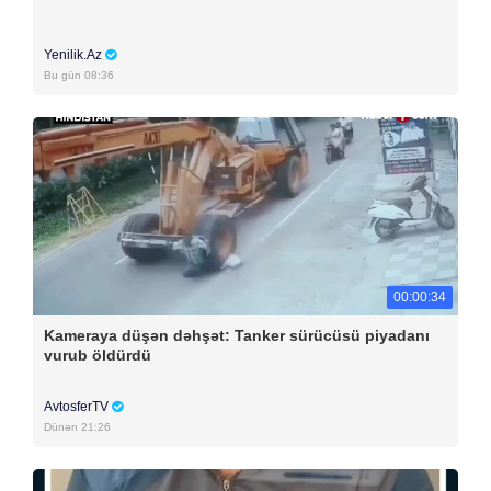
Yenilik.Az
Bu gün 08:36
00:00:34
Kameraya düşən dəhşət: Tanker sürücüsü piyadanı
vurub öldürdü
AvtosferTV
Dünən 21:26