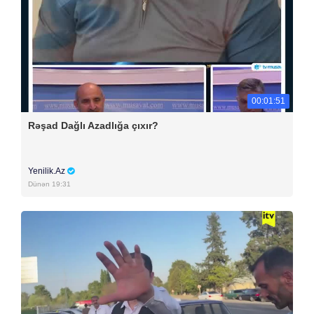
00:01:51
Rəşad Dağlı Azadlığa çıxır?
Yenilik.Az
Dünən 19:31