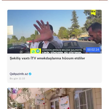
00:02:14
Şəkiliş vaxtı İTV əməkdaşlarına hücum etdilər
Qafqazinfo.az
Bu gün 11:10