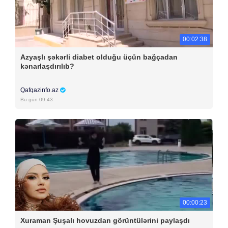
00:02:38
Azyaşlı şəkərli diabet olduğu üçün bağçadan
kənarlaşdırılıb?
Qafqazinfo.az
Bu gün 09:43
00:00:23
Xuraman Şuşalı hovuzdan görüntülərini paylaşdı