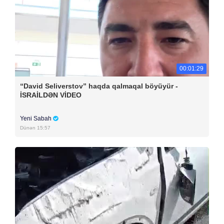
00:01:29
“David Seliverstov” haqda qalmaqal böyüyür -
İSRAİLDƏN VİDEO
Yeni Sabah
Dünən 15:57