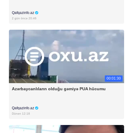
Qafqazinfo.az
2 gün öncə 20:46
00:01:30
Azərbaycanlıların olduğu gəmiyə PUA hücumu
Qafqazinfo.az
Dünən 12:18