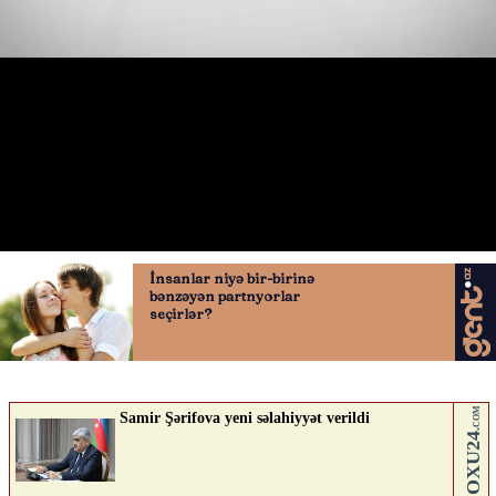
Sumqayıtda çimərlik satılıb?
16.06.2026
0
AVTOSFERTV
ABUNƏ OL
Nə düşünürsən?