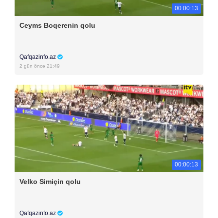
00:00:13
Ceyms Boqerenin qolu
Qafqazinfo.az
2 gün öncə 21:49
00:00:13
Velko Simiçin qolu
Qafqazinfo.az