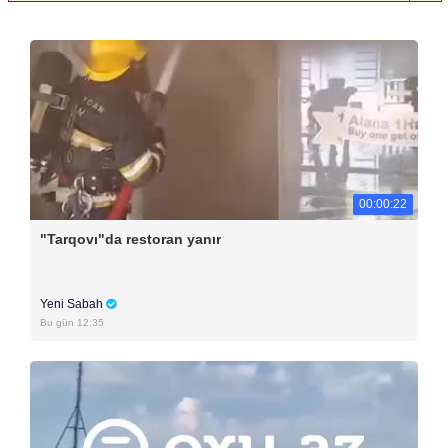
00:00:22
"Tarqovı"da restoran yanır
Yeni Sabah
Bu gün 12:35