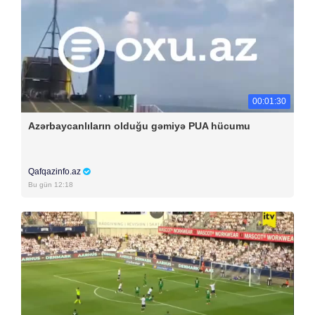
00:01:30
Azərbaycanlıların olduğu gəmiyə PUA hücumu
Qafqazinfo.az
Bu gün 12:18