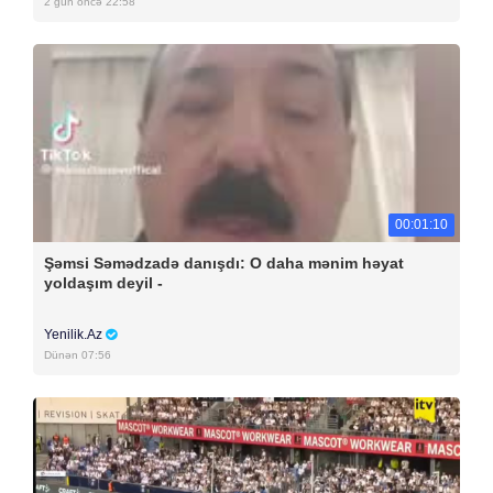
2 gün öncə 22:58
00:01:10
Şəmsi Səmədzadə danışdı: O daha mənim həyat
yoldaşım deyil -
Yenilik.Az
Dünən 07:56