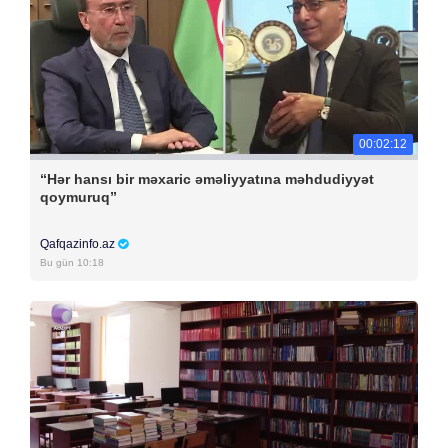
00:02:12
“Hər hansı bir məxaric əməliyyatına məhdudiyyət
qoymuruq”
Qafqazinfo.az
Bu gün 10:18