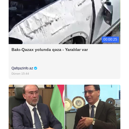
00:00:25
Bakı-Qazax yolunda qəza - Yaralılar var
Qafqazinfo.az
Dünən 15:44