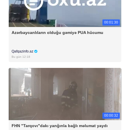
00:01:30
Azərbaycanlıların olduğu gəmiyə PUA hücumu
Qafqazinfo.az
Bu gün 12:18
00:00:32
FHN "Tarqovı"dakı yanğınla bağlı məlumat yaydı