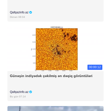
Qafqazinfo.az
Dünən 08:04
00:00:12
Günəşin indiyədək çəkilmiş ən dəqiq görüntüləri
Qafqazinfo.az
Bu gün 07:14