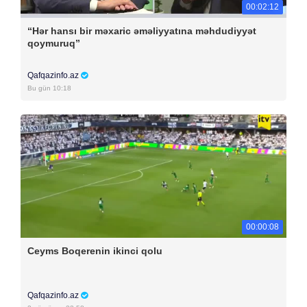
00:02:12
“Hər hansı bir məxaric əməliyyatına məhdudiyyət
qoymuruq”
Qafqazinfo.az
Bu gün 10:18
00:00:08
Ceyms Boqerenin ikinci qolu
Qafqazinfo.az