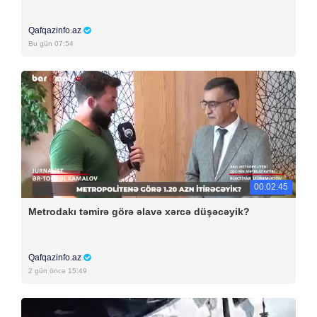
Qafqazinfo.az
Bu gün 07:54
00:02:45
Metrodakı təmirə görə əlavə xərcə düşəcəyik?
Qafqazinfo.az
2 gün öncə 15:49