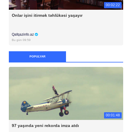
00:02:22
Onlar işini itirmək təhlükəsi yaşayır
Qafqazinfo.az
Bu gün 09:59
POPULYAR
00:01:48
97 yaşında yeni rekorda imza atdı