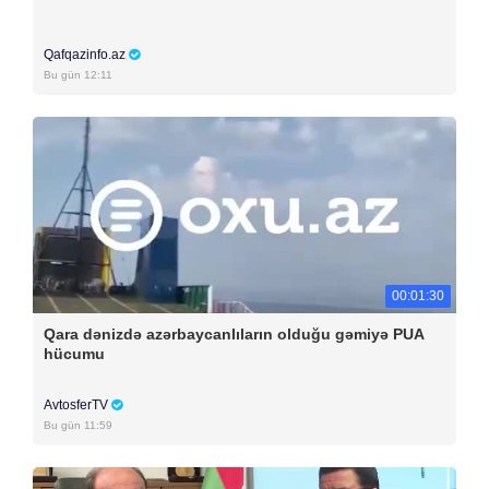
Qafqazinfo.az
Bu gün 12:11
00:01:30
Qara dənizdə azərbaycanlıların olduğu gəmiyə PUA
hücumu
AvtosferTV
Bu gün 11:59