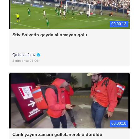
00:00:12
Stiv Solvetin qeydə alınmayan qolu
Qafqazinfo.az
2 gün öncə 23:06
00:00:16
Canlı yayım zamanı güllələnərək öldürüldü