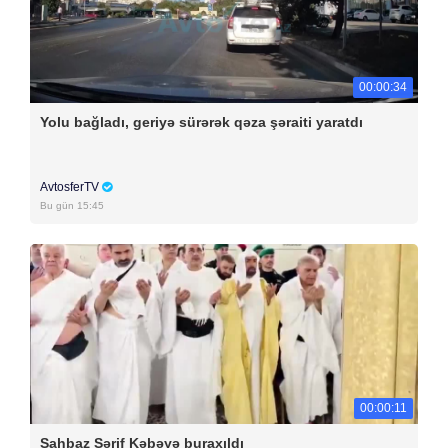
00:00:34
Yolu bağladı, geriyə sürərək qəza şəraiti yaratdı
AvtosferTV
Bu gün 15:45
00:00:11
Şahbaz Şərif Kəbəyə buraxıldı