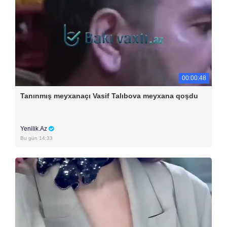
00:00:48
Tanınmış meyxanaçı Vasif Talıbova meyxana qoşdu
Yenilik.Az
Bu gün 14:33