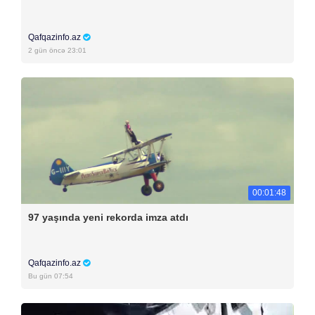
Qafqazinfo.az
2 gün öncə 23:01
00:01:48
97 yaşında yeni rekorda imza atdı
Qafqazinfo.az
Bu gün 07:54