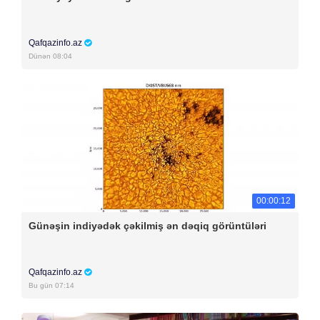
Qafqazinfo.az
Dünən 08:04
00:00:12
Günəşin indiyədək çəkilmiş ən dəqiq görüntüləri
Qafqazinfo.az
Bu gün 07:14