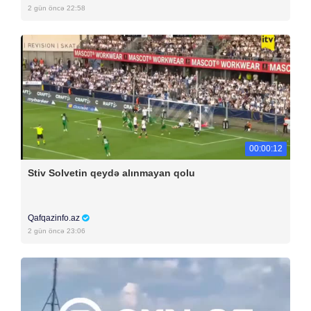
2 gün öncə 22:58
00:00:12
Stiv Solvetin qeydə alınmayan qolu
Qafqazinfo.az
2 gün öncə 23:06