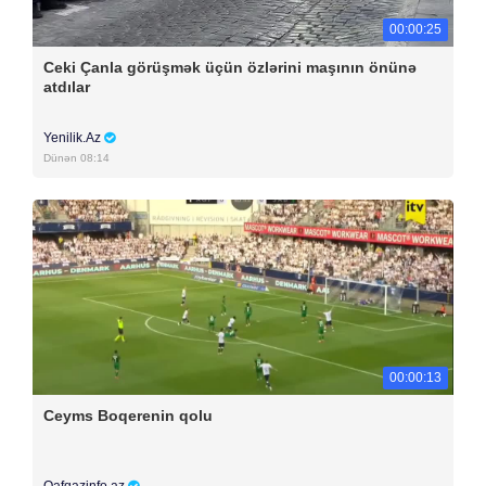
00:00:25
Ceki Çanla görüşmək üçün özlərini maşının önünə
atdılar
Yenilik.Az
Dünən 08:14
00:00:13
Ceyms Boqerenin qolu