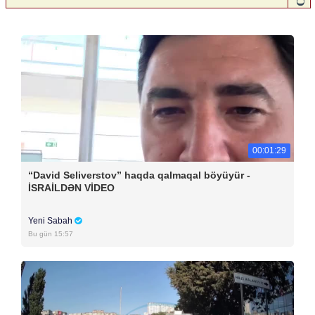
00:01:29
“David Seliverstov” haqda qalmaqal böyüyür -
İSRAİLDƏN VİDEO
Yeni Sabah
Bu gün 15:57