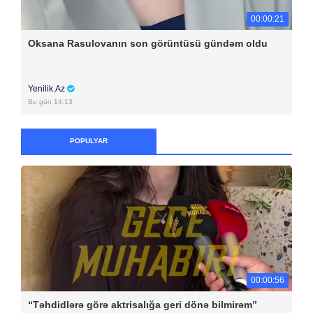
00:00:21
Oksana Rasulovanın son görüntüsü gündəm oldu
Yenilik.Az
Bu gün 14:13
POPULYAR
00:00:56
“Təhdidlərə görə aktrisalığa geri dönə bilmirəm”