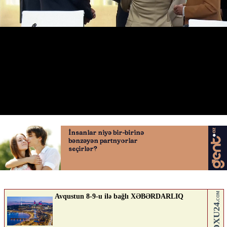
Siqareti atdığını açıqladı
17.06.2026
0
QAFQAZINFO.AZ
ABUNƏ OL
Nə düşünürsən?