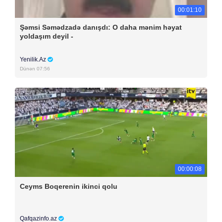
00:01:10
Şəmsi Səmədzadə danışdı: O daha mənim həyat
yoldaşım deyil -
Yenilik.Az
Dünən 07:56
00:00:08
Ceyms Boqerenin ikinci qolu
Qafqazinfo.az