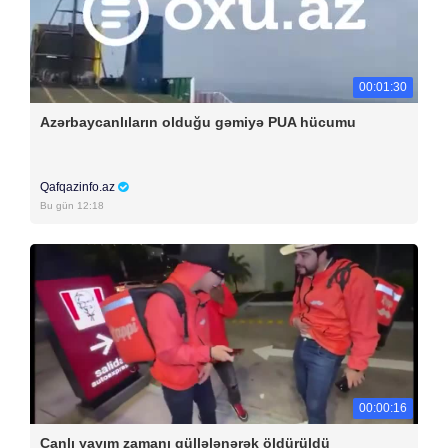
00:01:30
Azərbaycanlıların olduğu gəmiyə PUA hücumu
Qafqazinfo.az
Bu gün 12:18
00:00:16
Canlı yayım zamanı güllələnərək öldürüldü