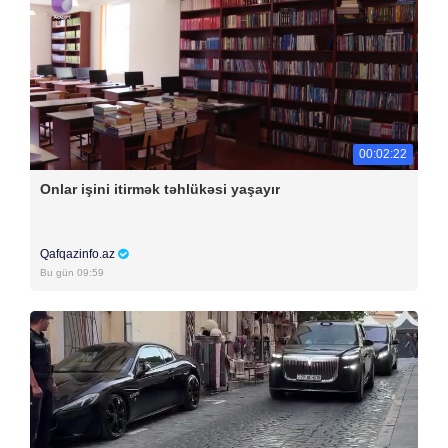
00:02:22
Onlar işini itirmək təhlükəsi yaşayır
Qafqazinfo.az
Bu gün 09:59