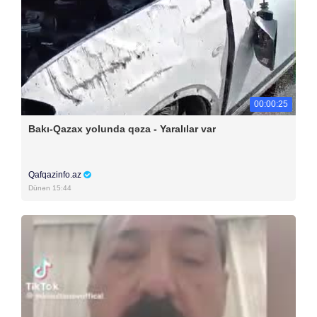
00:00:25
Bakı-Qazax yolunda qəza - Yaralılar var
Qafqazinfo.az
Dünən 15:44