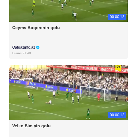
00:00:13
Ceyms Boqerenin qolu
Qafqazinfo.az
Dünən 21:49
00:00:13
Velko Simiçin qolu