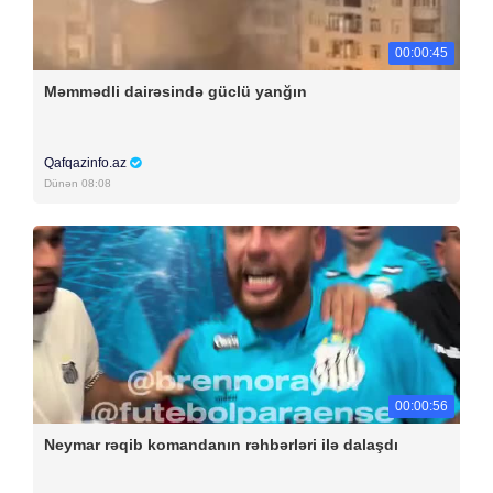
00:00:45
Məmmədli dairəsində güclü yanğın
Qafqazinfo.az
Dünən 08:08
00:00:56
Neymar rəqib komandanın rəhbərləri ilə dalaşdı