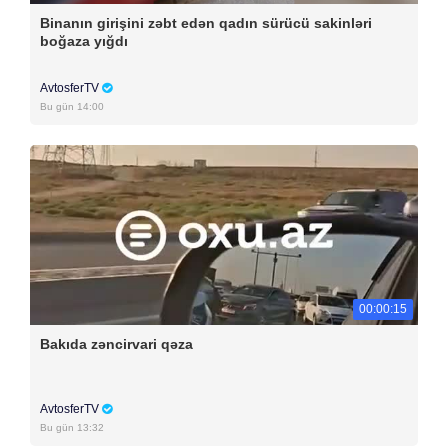
Binanın girişini zəbt edən qadın sürücü sakinləri
boğaza yığdı
AvtosferTV
Bu gün 14:00
00:00:15
Bakıda zəncirvari qəza
AvtosferTV
Bu gün 13:32