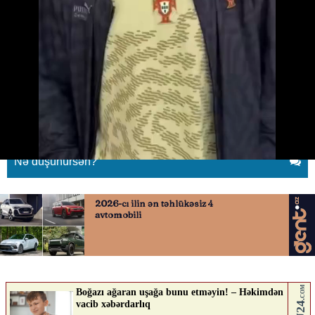
Ronaldodan kiçik azarkeşinə
təsirli jest - 1
06.07.2026
0
QAFQAZINFO.AZ
ABUNƏ OL
Nə düşünürsən?