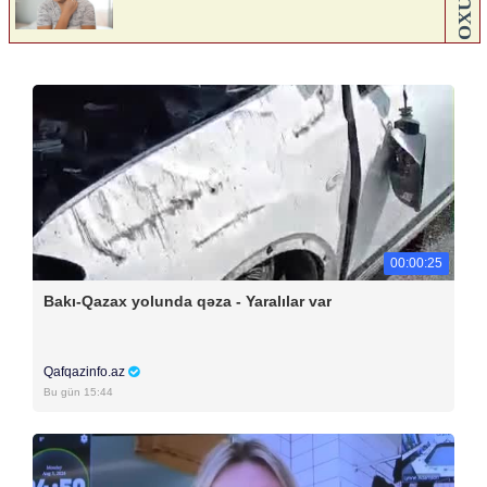
00:00:25
Bakı-Qazax yolunda qəza - Yaralılar var
Qafqazinfo.az
Bu gün 15:44