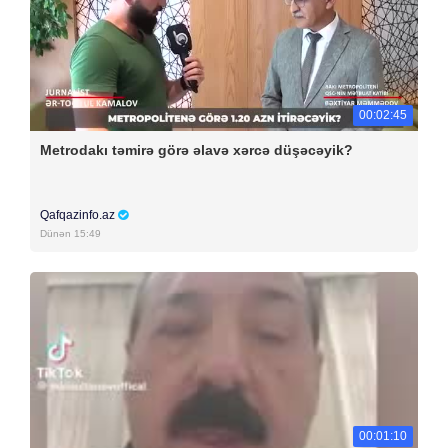
00:02:45
Metrodakı təmirə görə əlavə xərcə düşəcəyik?
Qafqazinfo.az
Dünən 15:49
00:01:10