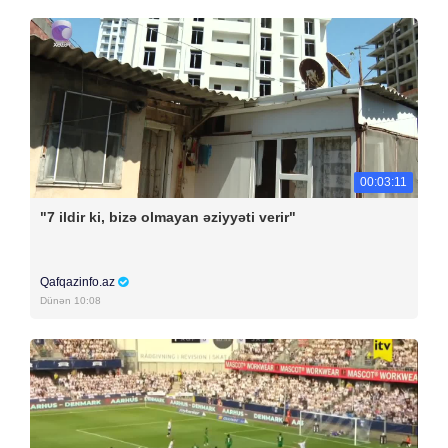
00:03:11
"7 ildir ki, bizə olmayan əziyyəti verir"
Qafqazinfo.az
Dünən 10:08