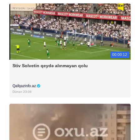
00:00:12
Stiv Solvetin qeydə alınmayan qolu
Qafqazinfo.az
Dünən 23:06