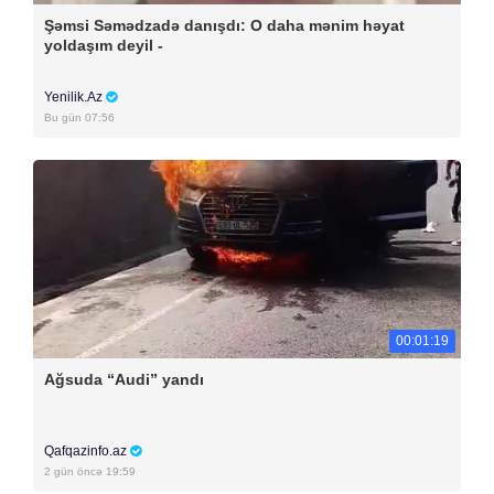
Şəmsi Səmədzadə danışdı: O daha mənim həyat
yoldaşım deyil -
Yenilik.Az
Bu gün 07:56
00:01:19
Ağsuda “Audi” yandı
Qafqazinfo.az
2 gün öncə 19:59