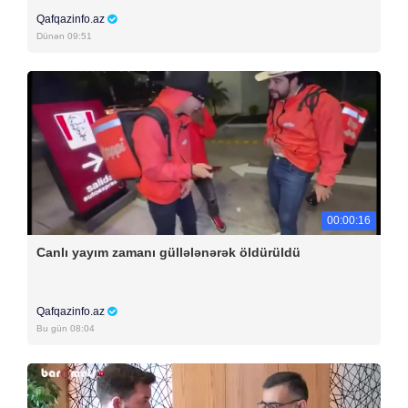
Qafqazinfo.az
Dünən 09:51
00:00:16
Canlı yayım zamanı güllələnərək öldürüldü
Qafqazinfo.az
Bu gün 08:04