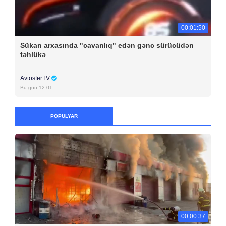
00:01:50
Sükan arxasında "cavanlıq" edən gənc sürücüdən
təhlükə
AvtosferTV
Bu gün 12:01
POPULYAR
00:00:37