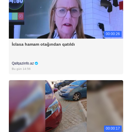
00:00:26
İclasa hamam otağından qatıldı
Qafqazinfo.az
Bu gün 14:56
00:00:17