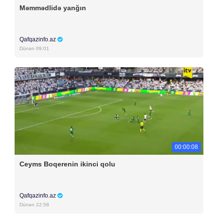
Məmmədlidə yanğın
Qafqazinfo.az
Dünən 09:01
00:00:08
Ceyms Boqerenin ikinci qolu
Qafqazinfo.az
Dünən 22:58