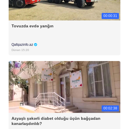
00:00:31
Tovuzda evdə yanğın
Qafqazinfo.az
Dünən 15:20
00:02:38
Azyaşlı şəkərli diabet olduğu üçün bağçadan
kənarlaşdırılıb?