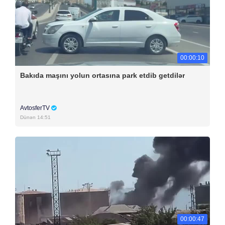
00:00:10
Bakıda maşını yolun ortasına park etdib getdilər
AvtosferTV
Dünən 14:51
00:00:47