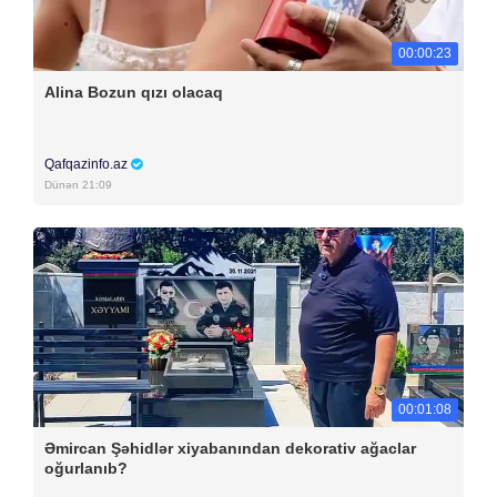
00:00:23
Alina Bozun qızı olacaq
Qafqazinfo.az
Dünən 21:09
00:01:08
Əmircan Şəhidlər xiyabanından dekorativ ağaclar
oğurlanıb?