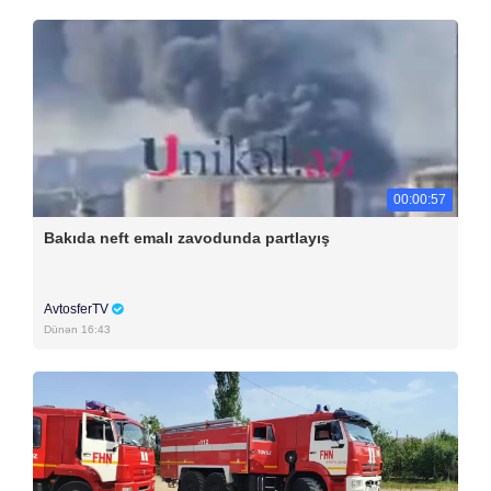
00:00:57
Bakıda neft emalı zavodunda partlayış
AvtosferTV
Dünən 16:43