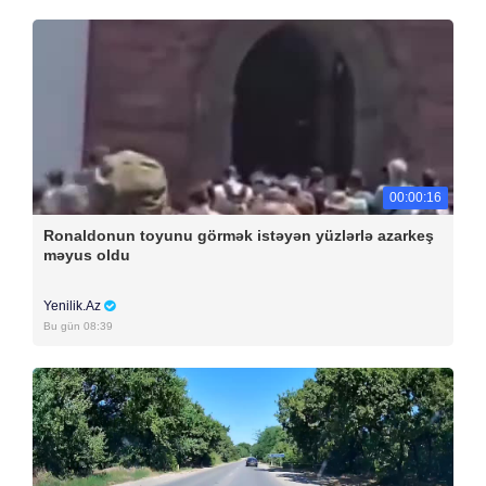
00:00:16
Ronaldonun toyunu görmək istəyən yüzlərlə azarkeş
məyus oldu
Yenilik.Az
Bu gün 08:39