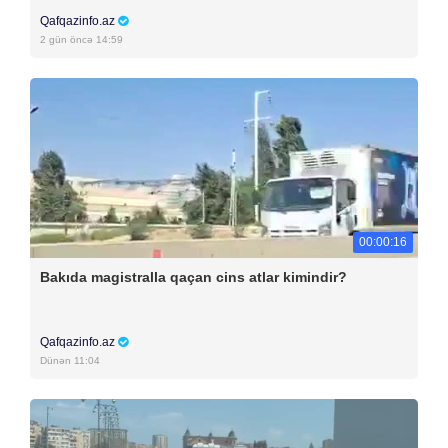
Qafqazinfo.az
2 gün öncə 14:59
00:00:16
Bakıda magistralla qaçan cins atlar kimindir?
Qafqazinfo.az
Dünən 11:04