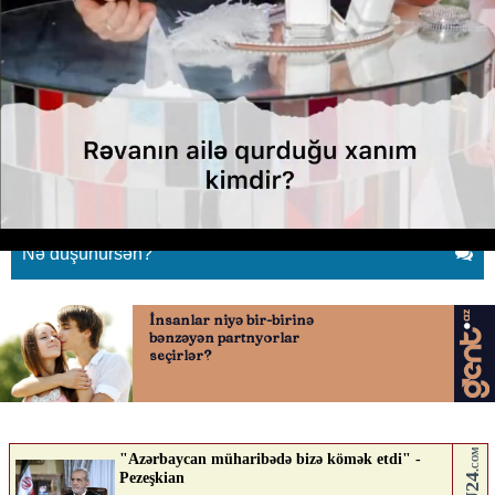
Rəvanın üçüncü dəfə ailə
qurduğu xanım kimdir?
29.05.2026
0
YENILIK.AZ
ABUNƏ OL
Nə düşünürsən?