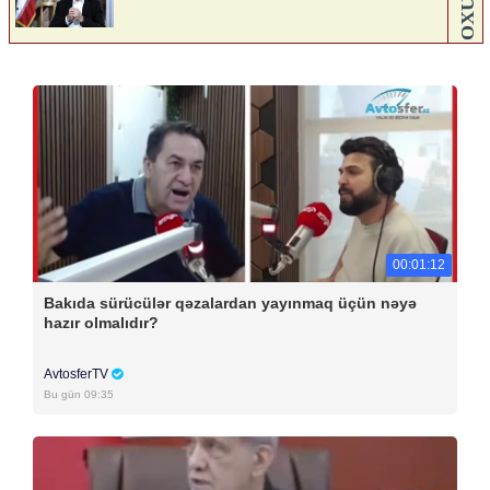
00:01:12
Bakıda sürücülər qəzalardan yayınmaq üçün nəyə
hazır olmalıdır?
AvtosferTV
Bu gün 09:35