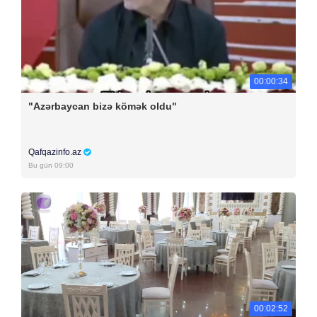
00:00:34
"Azərbaycan bizə kömək oldu"
Qafqazinfo.az
Bu gün 09:00
00:02:52