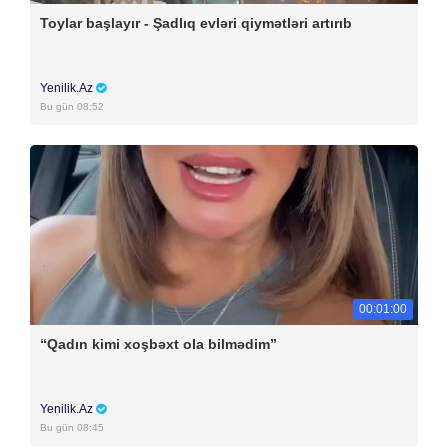
Toylar başlayır - Şadlıq evləri qiymətləri artırıb
Yenilik.Az
Bu gün 08:52
00:01:00
“Qadın kimi xoşbəxt ola bilmədim”
Yenilik.Az
Bu gün 08:45