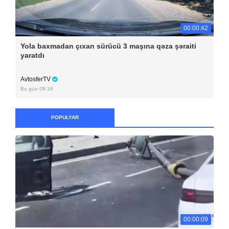
00:00:42
Yola baxmadan çıxan sürücü 3 maşına qəza şəraiti
yaratdı
AvtosferTV
Bu gün 08:16
POPULYAR
00:00:09