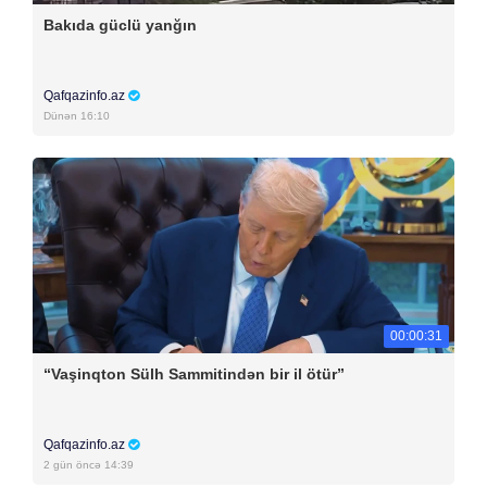
Bakıda güclü yanğın
Qafqazinfo.az
Dünən 16:10
00:00:31
“Vaşinqton Sülh Sammitindən bir il ötür”
Qafqazinfo.az
2 gün öncə 14:39