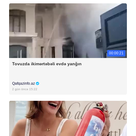
00:00:21
Tovuzda ikimərtəbəli evdə yanğın
Qafqazinfo.az
2 gün öncə 15:22