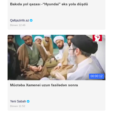
Bakıda yol qəzası -“Hyundai” əks yola düşdü
Qafqazinfo.az
Dünən 12:46
00:00:12
Müctəba Xamenei uzun fasilədən sonra
Yeni Sabah
Dünən 11:52