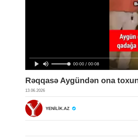
Rəqqasə Aygündən ona toxunm
13.06.2026
YENILIK.AZ