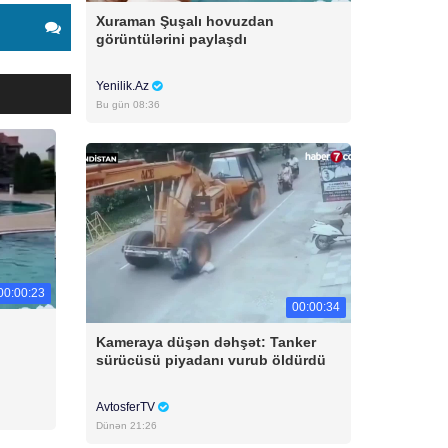
Xuraman Şuşalı hovuzdan
görüntülərini paylaşdı
Yenilik.Az
Bu gün 08:36
00:00:23
00:00:34
Kameraya düşən dəhşət: Tanker
sürücüsü piyadanı vurub öldürdü
AvtosferTV
Dünən 21:26