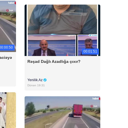
00:00:50
00:01:51
aciəyə
Rəşad Dağlı Azadlığa çıxır?
Yenilik.Az
Dünən 19:31