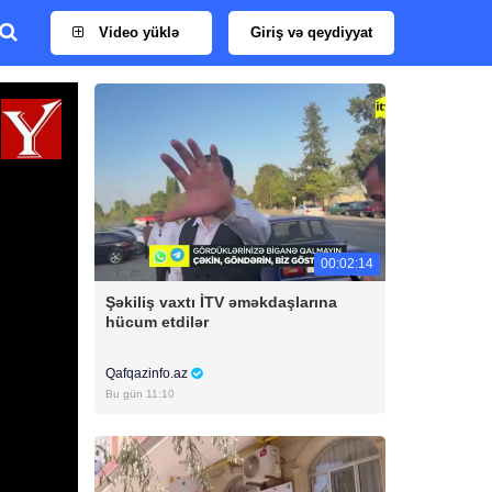
Video yüklə
Giriş və qeydiyyat
00:02:14
Şəkiliş vaxtı İTV əməkdaşlarına
hücum etdilər
Qafqazinfo.az
Bu gün 11:10