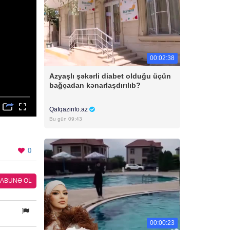
00:02:38
Azyaşlı şəkərli diabet olduğu üçün
bağçadan kənarlaşdırılıb?
Qafqazinfo.az
Bu gün 09:43
0
ABUNƏ OL
00:00:23