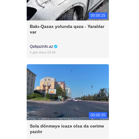
00:00:25
Bakı-Qazax yolunda qəza - Yaralılar
var
Qafqazinfo.az
2 gün öncə 15:44
00:00:35
Sola dönməyə icazə olsa da cərimə
yazılır