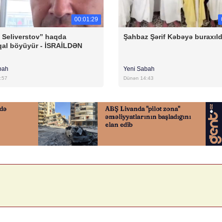
00:01:29
 Seliverstov” haqda
Şahbaz Şərif Kəbəyə buraxıld
al böyüyür - İSRAİLDƏN
bah
Yeni Sabah
:57
Dünən 14:43