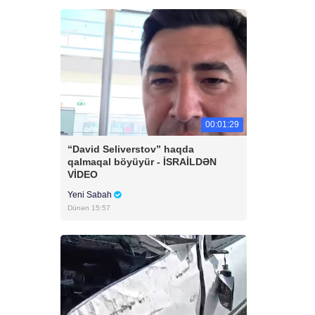
00:01:29
“David Seliverstov” haqda
qalmaqal böyüyür - İSRAİLDƏN
VİDEO
Yeni Sabah
Dünən 15:57