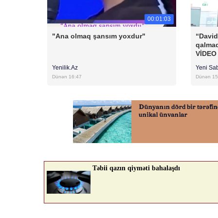
00:01:03
"Ana olmaq şansım yoxdur"
“David
qalmaq
VİDEO
Yenilik.Az
Yeni Sa
Dünən 16:47
Dünən 15