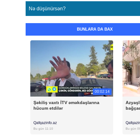
Nə düşünürsən?
BUNLARA DA BAX
00:02:14
Şəkiliş vaxtı İTV əməkdaşlarına
Azyaşl
hücum etdilər
bağçad
Qafqazinfo.az
Qafqazi
Bu gün 11:10
Bu gün 0