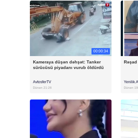
00:00:34
Kameraya düşən dəhşət: Tanker
Rəşad 
sürücüsü piyadanı vurub öldürdü
AvtosferTV
Yenilik.
Dünən 21:26
Dünən 19