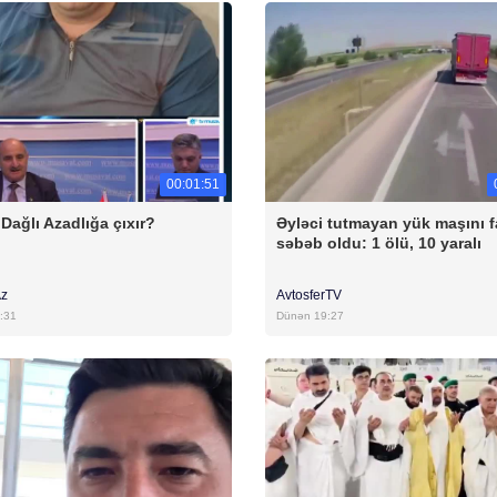
00:01:51
Dağlı Azadlığa çıxır?
Əyləci tutmayan yük maşını f
səbəb oldu: 1 ölü, 10 yaralı
Az
AvtosferTV
:31
Dünən 19:27