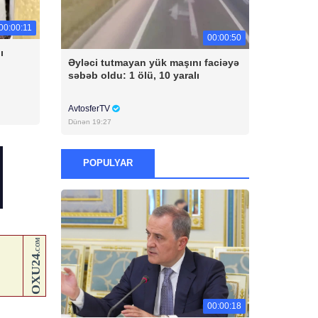
00:00:11
00:00:50
ı
Əyləci tutmayan yük maşını faciəyə
səbəb oldu: 1 ölü, 10 yaralı
AvtosferTV
Dünən 19:27
POPULYAR
00:00:18