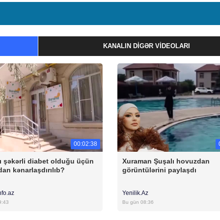
KANALIN DIGƏR VIDEOLARI
00:02:38
ı şəkərli diabet olduğu üçün
Xuraman Şuşalı hovuzdan
an kənarlaşdırılıb?
görüntülərini paylaşdı
nfo.az
Yenilik.Az
9:43
Bu gün 08:36