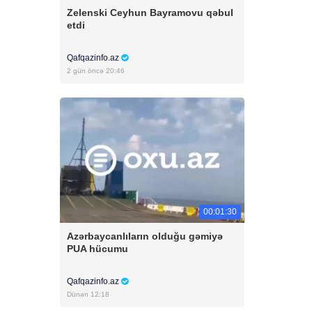
Zelenski Ceyhun Bayramovu qəbul
etdi
Qafqazinfo.az
2 gün öncə 20:46
00:01:30
Azərbaycanlıların olduğu gəmiyə
PUA hücumu
Qafqazinfo.az
Dünən 12:18