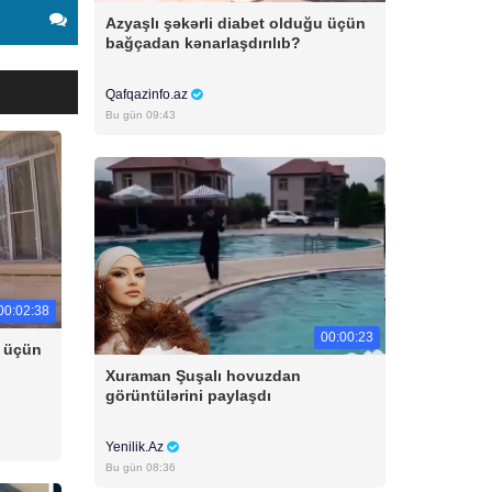
Azyaşlı şəkərli diabet olduğu üçün
bağçadan kənarlaşdırılıb?
Qafqazinfo.az
Bu gün 09:43
00:02:38
00:00:23
u üçün
Xuraman Şuşalı hovuzdan
görüntülərini paylaşdı
Yenilik.Az
Bu gün 08:36