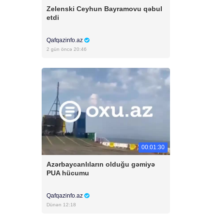
Zelenski Ceyhun Bayramovu qəbul
etdi
Qafqazinfo.az
2 gün öncə 20:46
00:01:30
Azərbaycanlıların olduğu gəmiyə
PUA hücumu
Qafqazinfo.az
Dünən 12:18