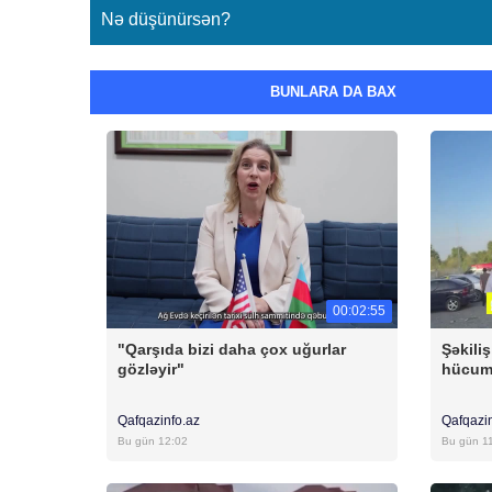
Nə düşünürsən?
BUNLARA DA BAX
00:02:55
"Qarşıda bizi daha çox uğurlar
Şəkili
gözləyir"
hücum 
Qafqazinfo.az
Qafqazi
Bu gün 12:02
Bu gün 1