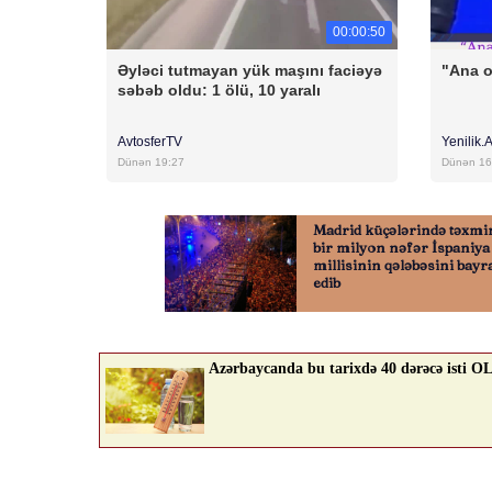
00:00:50
Əyləci tutmayan yük maşını faciəyə
"Ana 
səbəb oldu: 1 ölü, 10 yaralı
AvtosferTV
Yenilik.
Dünən 19:27
Dünən 16