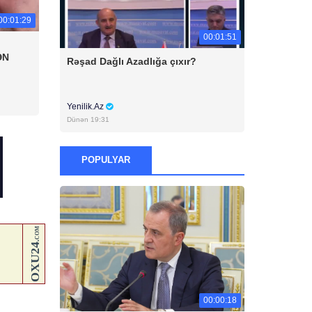
00:01:29
00:01:51
ƏN
Rəşad Dağlı Azadlığa çıxır?
Yenilik.Az
Dünən 19:31
POPULYAR
00:00:18