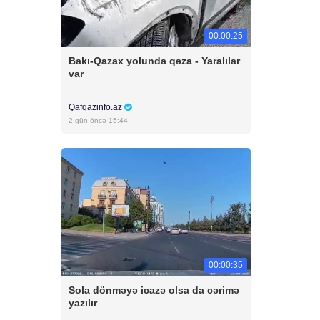
00:00:25
Bakı-Qazax yolunda qəza - Yaralılar
var
Qafqazinfo.az
2 gün öncə 15:44
00:00:35
Sola dönməyə icazə olsa da cərimə
yazılır