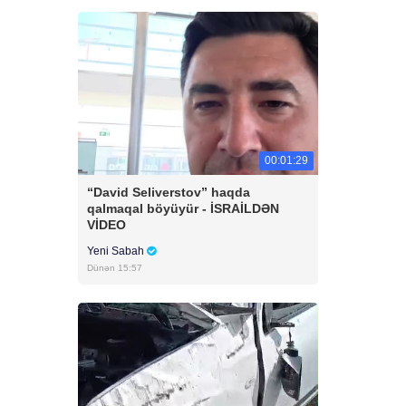
00:01:29
“David Seliverstov” haqda
qalmaqal böyüyür - İSRAİLDƏN
VİDEO
Yeni Sabah
Dünən 15:57