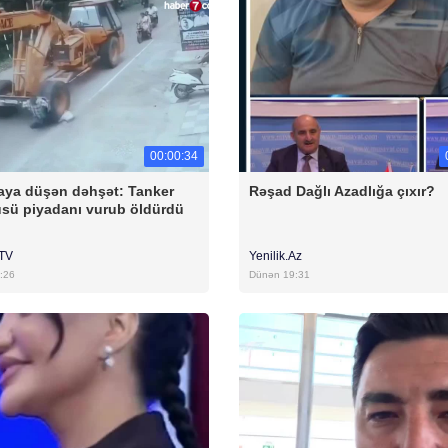
00:00:34
ya düşən dəhşət: Tanker
Rəşad Dağlı Azadlığa çıxır?
sü piyadanı vurub öldürdü
rTV
Yenilik.Az
:26
Dünən 19:31