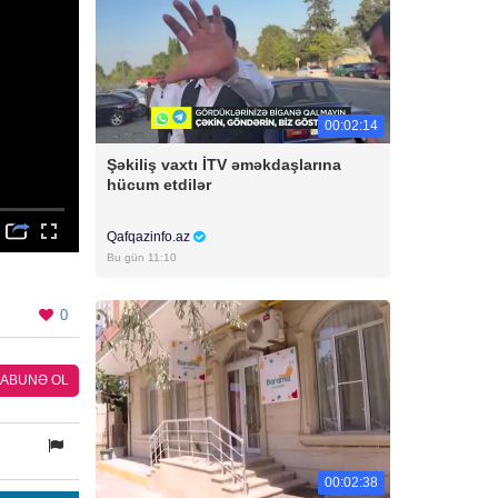
00:02:14
Şəkiliş vaxtı İTV əməkdaşlarına
hücum etdilər
Qafqazinfo.az
Bu gün 11:10
0
ABUNƏ OL
00:02:38