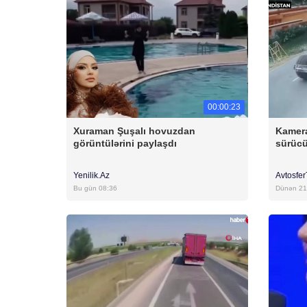
00:00:23
Xuraman Şuşalı hovuzdan
Kamera
görüntülərini paylaşdı
sürücü
Yenilik.Az
Avtosfe
Bu gün 08:36
Dünən 21