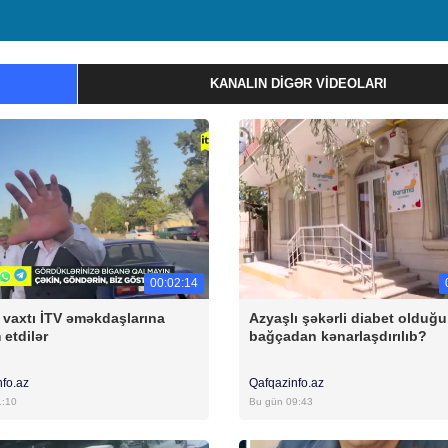
KANALIN DIGƏR VIDEOLARI
00:02:14
ş vaxtı İTV əməkdaşlarına
Azyaşlı şəkərli diabet olduğ
etdilər
bağçadan kənarlaşdırılıb?
nfo.az
Qafqazinfo.az
1:10
Bu gün 09:43