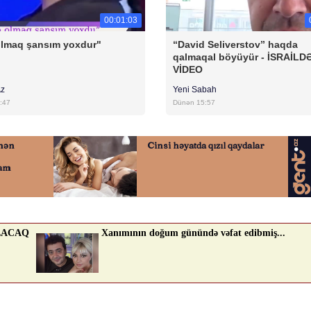
00:01:03
olmaq şansım yoxdur"
“David Seliverstov” haqda
qalmaqal böyüyür - İSRAİLD
VİDEO
Az
Yeni Sabah
:47
Dünən 15:57