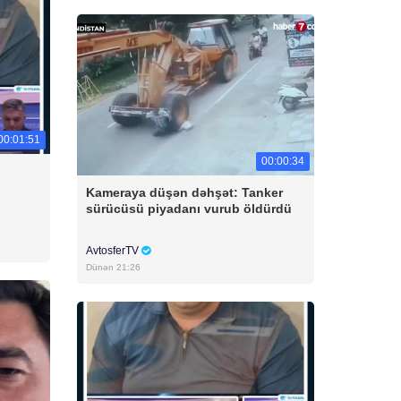
00:01:51
00:00:34
Kameraya düşən dəhşət: Tanker
sürücüsü piyadanı vurub öldürdü
AvtosferTV
Dünən 21:26