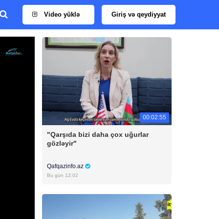
Video yüklə
Giriş və qeydiyyat
00:02:55
"Qarşıda bizi daha çox uğurlar
gözləyir"
Qafqazinfo.az
Bu gün 12:02