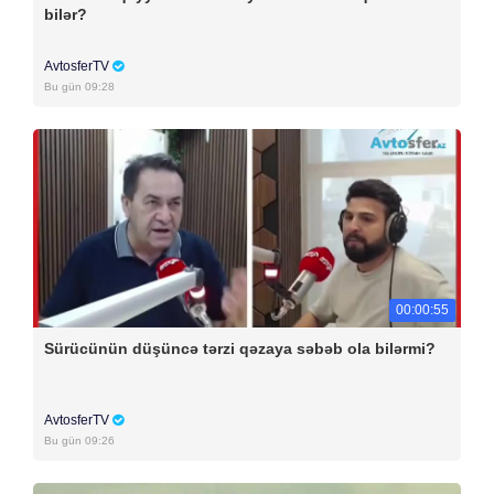
bilər?
AvtosferTV
Bu gün 09:28
00:00:55
Sürücünün düşüncə tərzi qəzaya səbəb ola bilərmi?
AvtosferTV
Bu gün 09:26