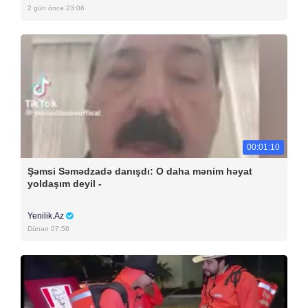
2 gün öncə 23:06
00:01:10
Şəmsi Səmədzadə danışdı: O daha mənim həyat
yoldaşım deyil -
Yenilik.Az
Dünən 07:56