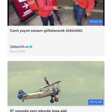
00:00:16
Canlı yayım zamanı güllələnərək öldürüldü
Qafqazinfo.az
Dünən 08:04
00:01:48
97 yaşında yeni rekorda imza atdı