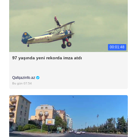
00:01:48
97 yaşında yeni rekorda imza atdı
Qafqazinfo.az
Bu gün 07:54