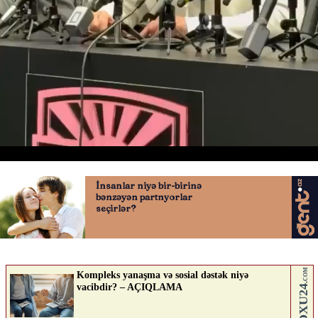
“Penalti başqa necə olur?”
22.04.2026
0
QAFQAZINFO.AZ
ABUNƏ OL
Nə düşünürsən?