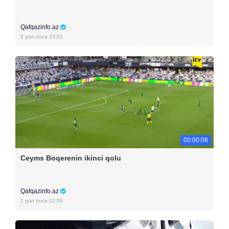
Qafqazinfo.az
2 gün öncə 23:01
00:00:08
Ceyms Boqerenin ikinci qolu
Qafqazinfo.az
2 gün öncə 22:58