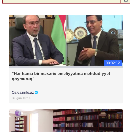
00:02:12
“Hər hansı bir məxaric əməliyyatına məhdudiyyət
qoymuruq”
Qafqazinfo.az
Bu gün 10:18