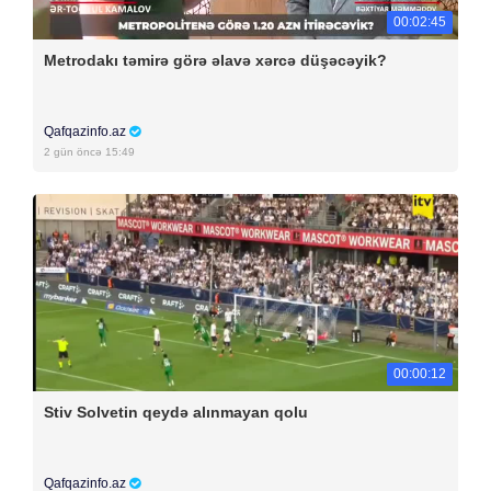
00:02:45
Metrodakı təmirə görə əlavə xərcə düşəcəyik?
Qafqazinfo.az
2 gün öncə 15:49
00:00:12
Stiv Solvetin qeydə alınmayan qolu
Qafqazinfo.az