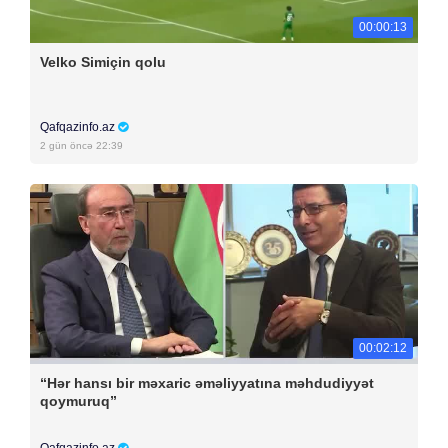
00:00:13
Velko Simiçin qolu
Qafqazinfo.az
2 gün öncə 22:39
00:02:12
“Hər hansı bir məxaric əməliyyatına məhdudiyyət
qoymuruq”