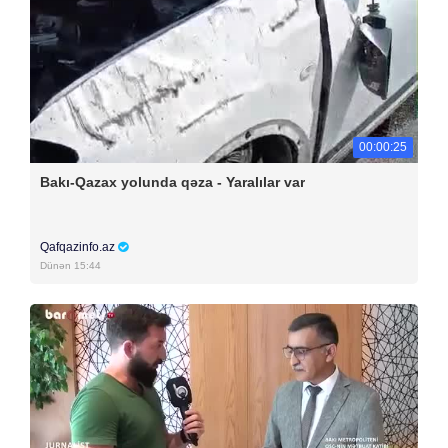
00:00:25
Bakı-Qazax yolunda qəza - Yaralılar var
Qafqazinfo.az
Dünən 15:44