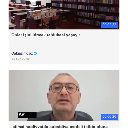
00:02:22
Onlar işini itirmək təhlükəsi yaşayır
Qafqazinfo.az
Bu gün 09:59
00:00:26
İctimai nəqliyyatda subsidiya modeli tətbiq oluna