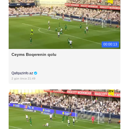
00:00:13
Ceyms Boqerenin qolu
Qafqazinfo.az
2 gün öncə 21:49