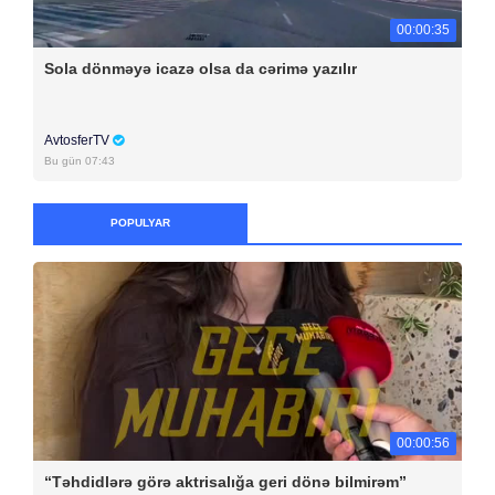
00:00:35
Sola dönməyə icazə olsa da cərimə yazılır
AvtosferTV
Bu gün 07:43
POPULYAR
00:00:56
“Təhdidlərə görə aktrisalığa geri dönə bilmirəm”