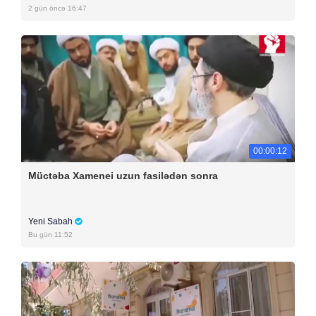
2 gün öncə 16:47
00:00:12
Müctəba Xamenei uzun fasilədən sonra
Yeni Sabah
Bu gün 11:52