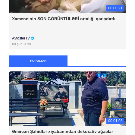
00:00:21
Xameneinin SON GÖRÜNTÜLƏRİ ortalığı qarışdırdı
AvtosferTV
Bu gün 11:58
POPULYAR
00:01:08
Əmircan Şəhidlər xiyabanından dekorativ ağaclar