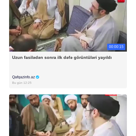
00:00:15
Uzun fasilədən sonra ilk dəfə görüntüləri yayıldı
Qafqazinfo.az
Bu gün 12:25