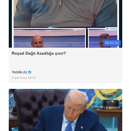
00:01:51
Rəşad Dağlı Azadlığa çıxır?
Yenilik.Az
2 gün öncə 19:31