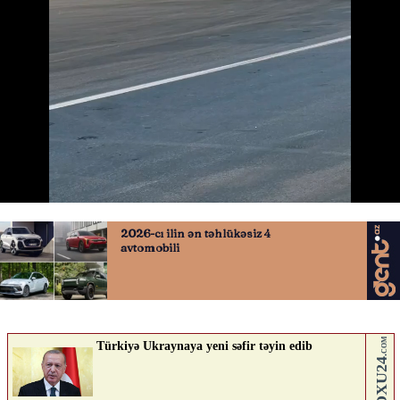
Paşinyan Tehrandadır
03.07.2026
0
QAFQAZINFO.AZ
ABUNƏ OL
Nə düşünürsən?