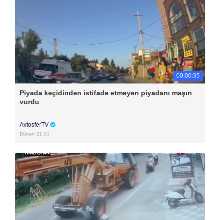
00:00:35
Piyada keçidindən istifadə etməyən piyadanı maşın
vurdu
AvtosferTV
Dünən 21:01