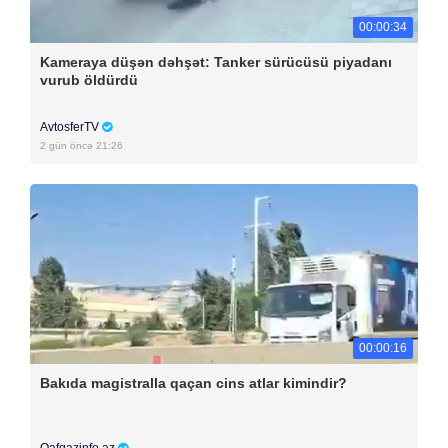
00:00:34
Kameraya düşən dəhşət: Tanker sürücüsü piyadanı
vurub öldürdü
AvtosferTV
2 gün öncə 21:26
00:00:16
Bakıda magistralla qaçan cins atlar kimindir?