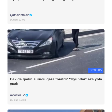
Qafqazinfo.az
Dünən 12:02
00:00:05
Bakıda qadın sürücü qəza törətdi: “Hyundai” əks yola
çıxdı
AvtosferTV
Bu gün 12:48