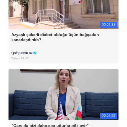
00:02:38
Azyaşlı şəkərli diabet olduğu üçün bağçadan
kənarlaşdırılıb?
Qafqazinfo.az
Dünən 09:43
00:02:55
"Qarşıda bizi daha çox uğurlar gözləyir"