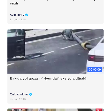
çıxdı
AvtosferTV
Bu gün 12:48
00:00:09
Bakıda yol qəzası -“Hyundai” əks yola düşdü
Qafqazinfo.az
Bu gün 12:46