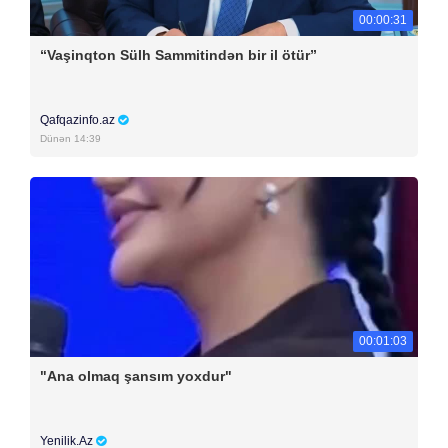
00:00:31
“Vaşinqton Sülh Sammitindən bir il ötür”
Qafqazinfo.az
Dünən 14:39
00:01:03
"Ana olmaq şansım yoxdur"
Yenilik.Az