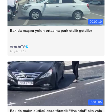
00:00:10
Bakıda maşını yolun ortasına park etdib getdilər
AvtosferTV
Bu gün 14:51
00:00:05
Bakıda qadın sürücü qəza törətdi: “Hyundai” əks yola