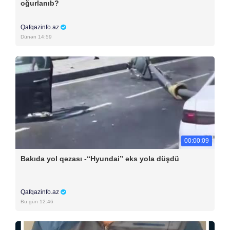
oğurlanıb?
Qafqazinfo.az
Dünən 14:59
00:00:09
Bakıda yol qəzası -“Hyundai” əks yola düşdü
Qafqazinfo.az
Bu gün 12:46