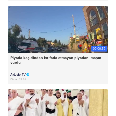
00:00:35
Piyada keçidindən istifadə etməyən piyadanı maşın
vurdu
AvtosferTV
Dünən 21:01