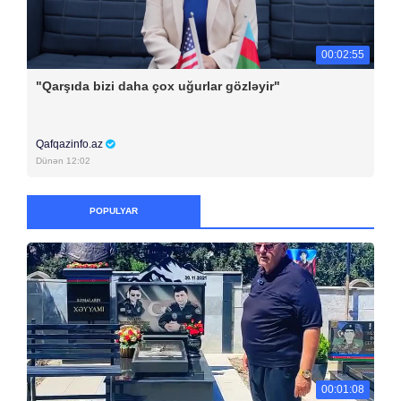
00:02:55
"Qarşıda bizi daha çox uğurlar gözləyir"
Qafqazinfo.az
Dünən 12:02
POPULYAR
00:01:08