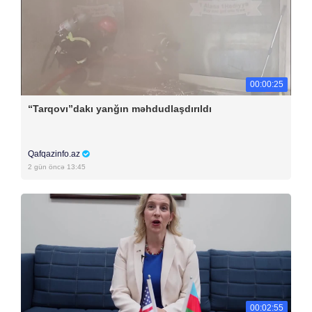
00:00:25
“Tarqovı”dakı yanğın məhdudlaşdırıldı
Qafqazinfo.az
2 gün öncə 13:45
00:02:55