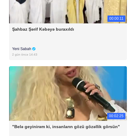
00:00:11
Şahbaz Şərif Kəbəyə buraxıldı
Yeni Sabah
2 gün öncə 14:43
00:02:25
"Belə geyinirəm ki, insanların gözü gözəllik görsün"