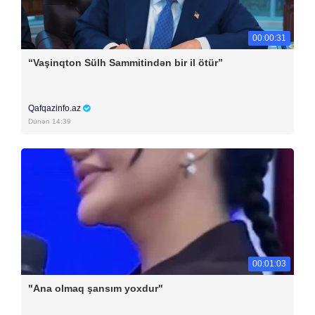
00:00:31
“Vaşinqton Sülh Sammitindən bir il ötür”
Qafqazinfo.az
Dünən 14:39
00:01:03
"Ana olmaq şansım yoxdur"