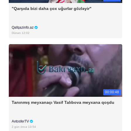
"Qarşıda bizi daha çox uğurlar gözləyir"
Qafqazinfo.az
Dünən 12:02
00:00:48
Tanınmış meyxanaçı Vasif Talıbova meyxana qoşdu
AvtosferTV
2 gün öncə 13:54