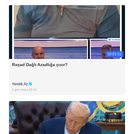
00:01:51
Rəşad Dağlı Azadlığa çıxır?
Yenilik.Az
2 gün öncə 19:31