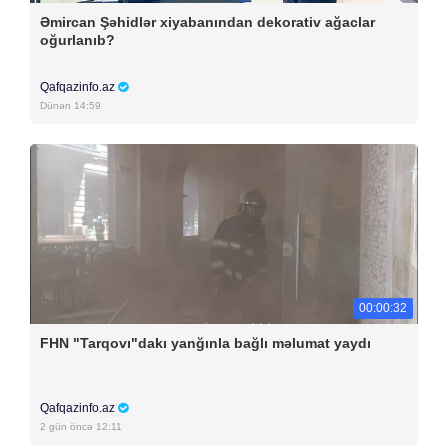
Əmircan Şəhidlər xiyabanından dekorativ ağaclar
oğurlanıb?
Qafqazinfo.az
Dünən 14:59
00:00:32
FHN "Tarqovı"dakı yanğınla bağlı məlumat yaydı
Qafqazinfo.az
2 gün öncə 12:11