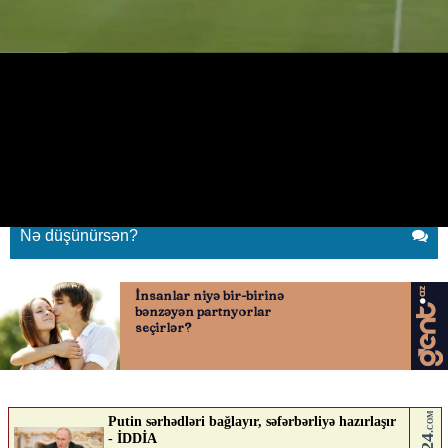
Messi hettrik etdi - 2
17.06.2026
0
YENI SABAH
ABUNƏ OL
Messi hettrik etdi - 2
Nə düşünürsən?