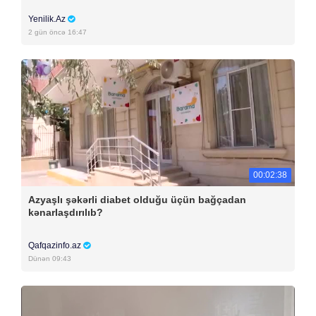
Yenilik.Az
2 gün öncə 16:47
00:02:38
Azyaşlı şəkərli diabet olduğu üçün bağçadan
kənarlaşdırılıb?
Qafqazinfo.az
Dünən 09:43