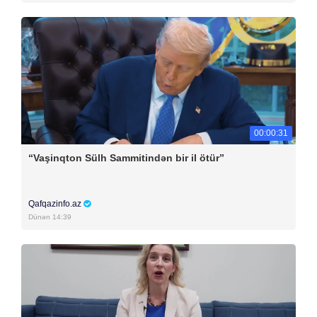
00:00:31
“Vaşinqton Sülh Sammitindən bir il ötür”
Qafqazinfo.az
Dünən 14:39