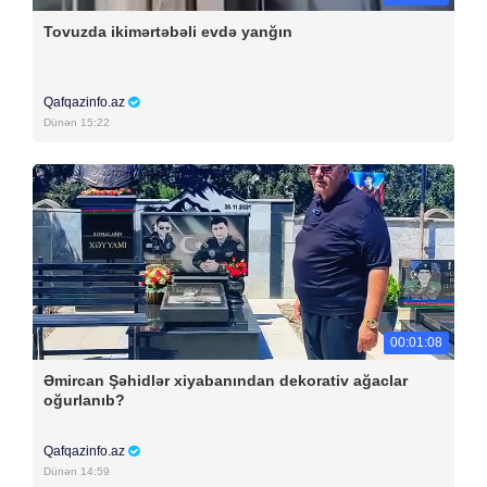
Tovuzda ikimərtəbəli evdə yanğın
Qafqazinfo.az
Dünən 15:22
00:01:08
Əmircan Şəhidlər xiyabanından dekorativ ağaclar
oğurlanıb?
Qafqazinfo.az
Dünən 14:59