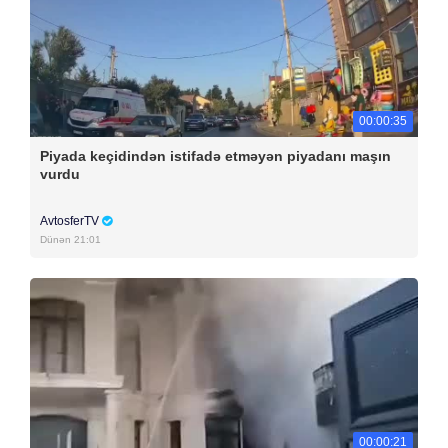
00:00:35
Piyada keçidindən istifadə etməyən piyadanı maşın
vurdu
AvtosferTV
Dünən 21:01
00:00:21