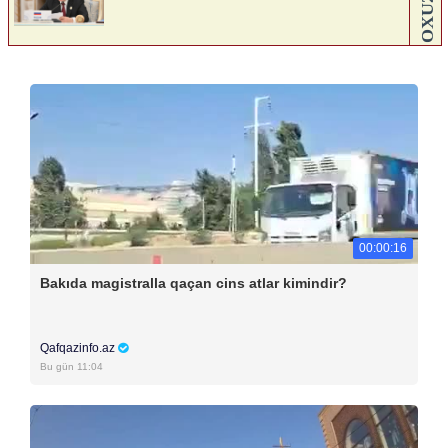
00:00:16
Bakıda magistralla qaçan cins atlar kimindir?
Qafqazinfo.az
Bu gün 11:04