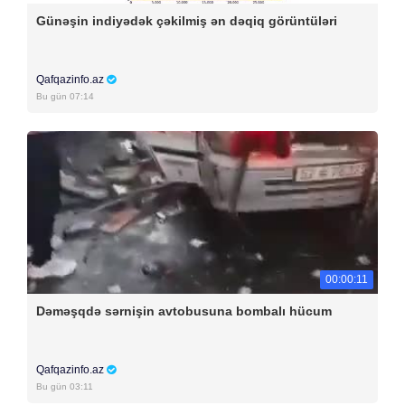
Günəşin indiyədək çəkilmiş ən dəqiq görüntüləri
Qafqazinfo.az
Bu gün 07:14
00:00:11
Dəməşqdə sərnişin avtobusuna bombalı hücum
Qafqazinfo.az
Bu gün 03:11