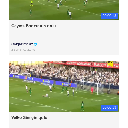
00:00:13
Ceyms Boqerenin qolu
Qafqazinfo.az
2 gün öncə 21:49
00:00:13
Velko Simiçin qolu