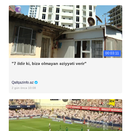
00:03:11
"7 ildir ki, bizə olmayan əziyyəti verir"
Qafqazinfo.az
2 gün öncə 10:08