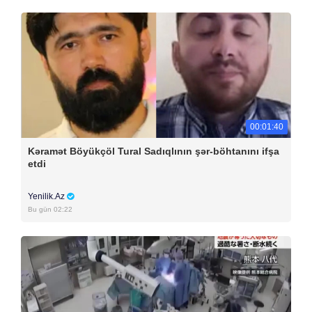
00:01:40
Kəramət Böyükçöl Tural Sadıqlının şər-böhtanını ifşa
etdi
Yenilik.Az
Bu gün 02:22