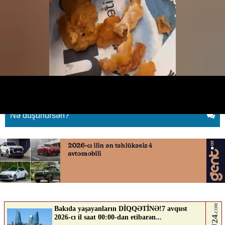
"McDonald's-da bu nə
biabırçılıqdır?"
27.05.2026
0
BAKUPOST.AZ
ABUNƏ OL
Nə düşünürsən?