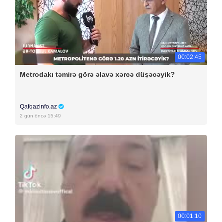
00:02:45
Metrodakı təmirə görə əlavə xərcə düşəcəyik?
Qafqazinfo.az
2 gün öncə 15:49
00:01:10