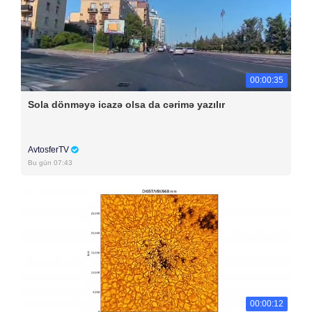
00:00:35
Sola dönməyə icazə olsa da cərimə yazılır
AvtosferTV
Bu gün 07:43
00:00:12