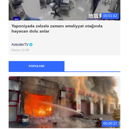
00:01:02
Yaponiyada zəlzələ zamanı əməliyyat otağında
həyəcan dolu anlar
AvtosferTV
Dünən 21:56
POPULYAR
00:00:37