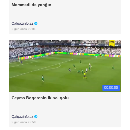
Məmmədlidə yanğın
Qafqazinfo.az
2 gün öncə 09:01
00:00:08
Ceyms Boqerenin ikinci qolu
Qafqazinfo.az
2 gün öncə 22:58