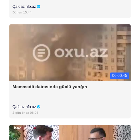
Qafqazinfo.az
Dünən 15:44
00:00:45
Məmmədli dairəsində güclü yanğın
Qafqazinfo.az
2 gün öncə 08:08