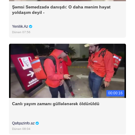
Şəmsi Səmədzadə danışdı: O daha mənim həyat
yoldaşım deyil -
Yenilik.Az
Dünən 07:56
00:00:16
Canlı yayım zamanı güllələnərək öldürüldü
Qafqazinfo.az
Dünən 08:04