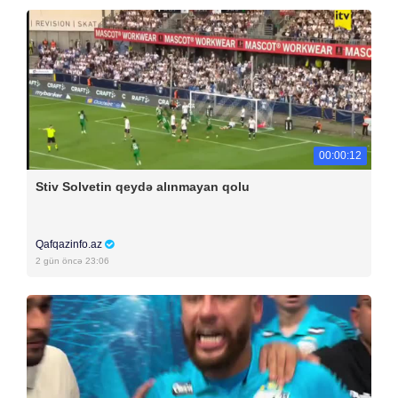
00:00:12
Stiv Solvetin qeydə alınmayan qolu
Qafqazinfo.az
2 gün öncə 23:06