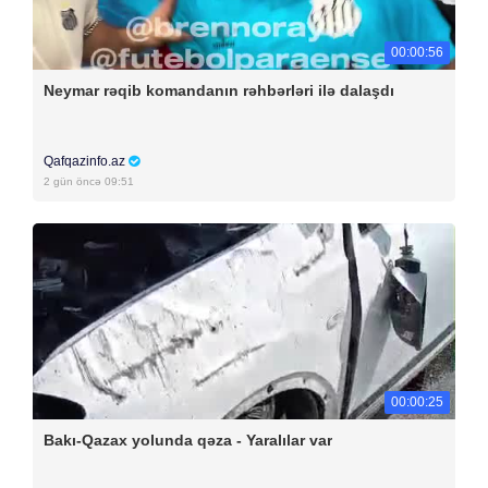
00:00:56
Neymar rəqib komandanın rəhbərləri ilə dalaşdı
Qafqazinfo.az
2 gün öncə 09:51
00:00:25
Bakı-Qazax yolunda qəza - Yaralılar var