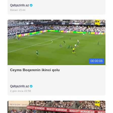
Qafqazinfo.az
Dünən 15:44
00:00:08
Ceyms Boqerenin ikinci qolu
Qafqazinfo.az
2 gün öncə 22:58