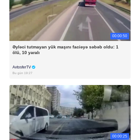
00:00:50
Əyləci tutmayan yük maşını faciəyə səbəb oldu: 1
ölü, 10 yaralı
AvtosferTV
Bu gün 19:27
00:00:25