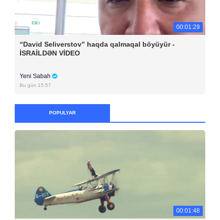
00:01:29
“David Seliverstov” haqda qalmaqal böyüyür -
İSRAİLDƏN VİDEO
Yeni Sabah
Bu gün 15:57
POPULYAR
00:01:48