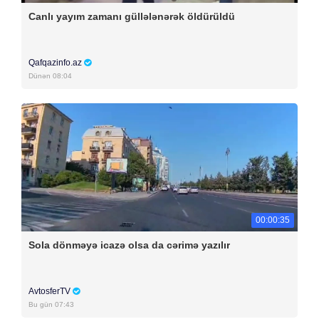
Canlı yayım zamanı güllələnərək öldürüldü
Qafqazinfo.az
Dünən 08:04
00:00:35
Sola dönməyə icazə olsa da cərimə yazılır
AvtosferTV
Bu gün 07:43