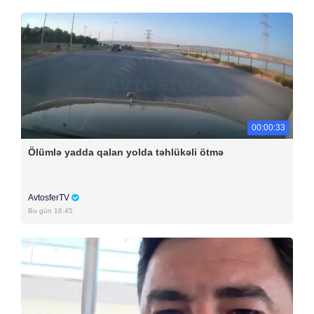
00:00:33
Ölümlə yadda qalan yolda təhlükəli ötmə
AvtosferTV
Bu gün 16:45