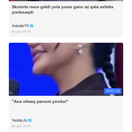
Skuterlə necə gəldi yola çıxan gənc az qala asfalta
yıxılacaqdı
AvtosferTV
Bu gün 18:26
00:01:03
"Ana olmaq şansım yoxdur"
Yenilik.Az
Bu gün 16:47