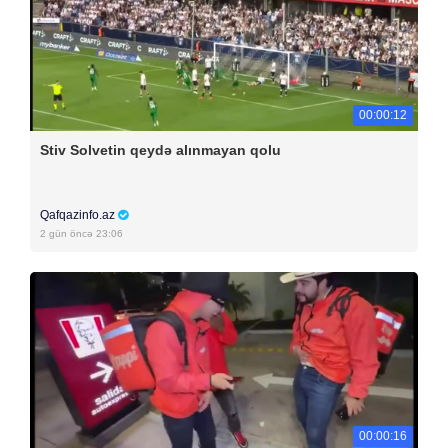
00:00:12
Stiv Solvetin qeydə alınmayan qolu
Qafqazinfo.az
2 gün öncə 23:06
00:00:16