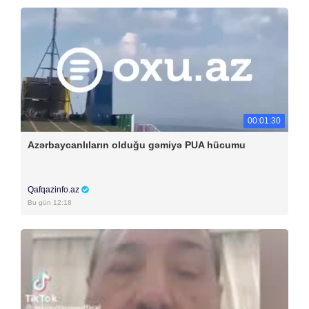
00:01:30
Azərbaycanlıların olduğu gəmiyə PUA hücumu
Qafqazinfo.az
Bu gün 12:18