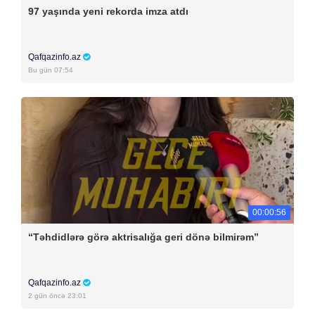
97 yaşında yeni rekorda imza atdı
Qafqazinfo.az
Bu gün 07:54
00:00:56
“Təhdidlərə görə aktrisalığa geri dönə bilmirəm”
Qafqazinfo.az
2 gün öncə 23:01