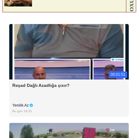
00:01:51
Rəşad Dağlı Azadlığa çıxır?
Yenilik.Az
Bu gün 19:31