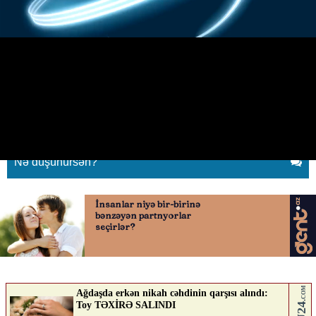
Lökbatandakı yanğından daha bir
video
12.05.2026
0
QAFQAZINFO.AZ
ABUNƏ OL
Nə düşünürsən?