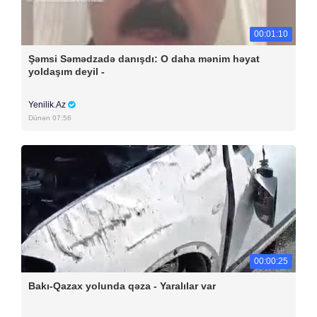
00:01:10
Şəmsi Səmədzadə danışdı: O daha mənim həyat
yoldaşım deyil -
Yenilik.Az
Dünən 07:56
00:00:25
Bakı-Qazax yolunda qəza - Yaralılar var