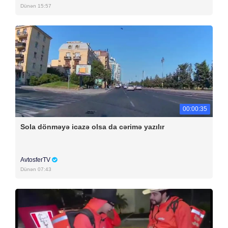
Dünən 15:57
00:00:35
Sola dönməyə icazə olsa da cərimə yazılır
AvtosferTV
Dünən 07:43