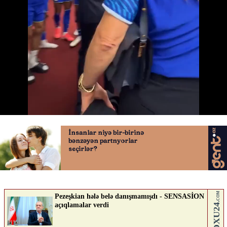
Kral futbolçularla rəqs etdi - 1
21.06.2026
0
QAFQAZINFO.AZ
ABUNƏ OL
Nə düşünürsən?