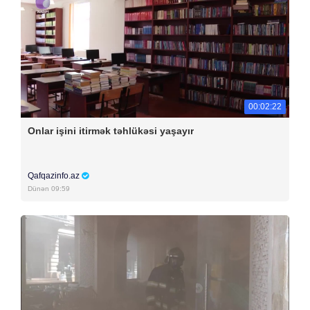
00:02:22
Onlar işini itirmək təhlükəsi yaşayır
Qafqazinfo.az
Dünən 09:59