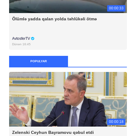
00:00:33
Ölümlə yadda qalan yolda təhlükəli ötmə
AvtosferTV
Dünən 16:45
POPULYAR
00:00:18
Zelenski Ceyhun Bayramovu qəbul etdi