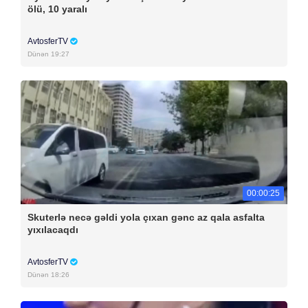
ölü, 10 yaralı
AvtosferTV
Dünən 19:27
00:00:25
Skuterlə necə gəldi yola çıxan gənc az qala asfalta
yıxılacaqdı
AvtosferTV
Dünən 18:26