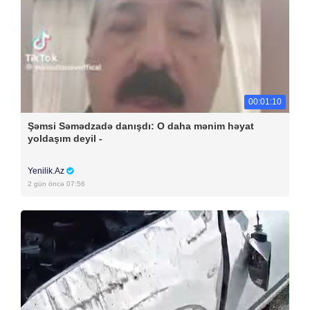
00:01:10
Şəmsi Səmədzadə danışdı: O daha mənim həyat
yoldaşım deyil -
Yenilik.Az
2 gün öncə 07:56