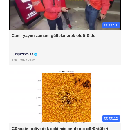
00:00:16
Canlı yayım zamanı güllələnərək öldürüldü
Qafqazinfo.az
2 gün öncə 08:04
00:00:12
Günəşin indiyədək çəkilmiş ən dəqiq görüntüləri