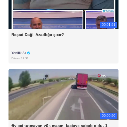
00:01:51
Rəşad Dağlı Azadlığa çıxır?
Yenilik.Az
Dünən 19:31
00:00:50
Əyləci tutmayan yük maşını faciəyə səbəb oldu: 1