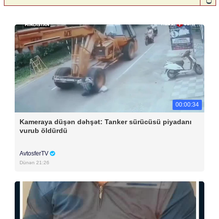
00:00:34
Kameraya düşən dəhşət: Tanker sürücüsü piyadanı
vurub öldürdü
AvtosferTV
Dünən 21:26