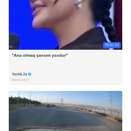
00:01:03
"Ana olmaq şansım yoxdur"
Yenilik.Az
Dünən 16:47