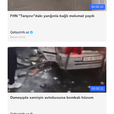
00:00:32
FHN "Tarqovı"dakı yanğınla bağlı məlumat yaydı
Qafqazinfo.az
Dünən 12:11
00:00:11
Dəməşqdə sərnişin avtobusuna bombalı hücum