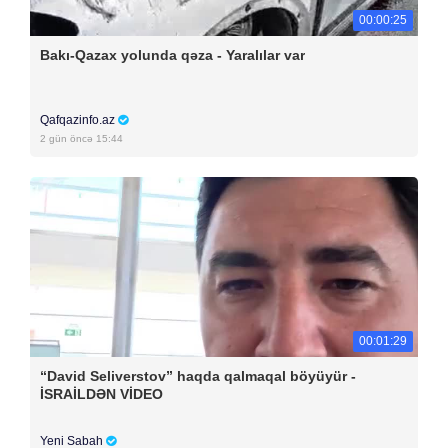
00:00:25
Bakı-Qazax yolunda qəza - Yaralılar var
Qafqazinfo.az
2 gün öncə 15:44
00:01:29
“David Seliverstov” haqda qalmaqal böyüyür -
İSRAİLDƏN VİDEO
Yeni Sabah