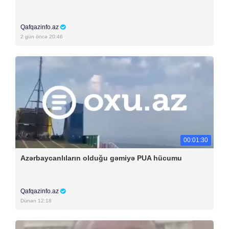
Qafqazinfo.az
2 gün öncə 20:46
00:01:30
Azərbaycanlıların olduğu gəmiyə PUA hücumu
Qafqazinfo.az
Dünən 12:18