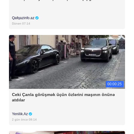
Qafqazinfo.az
Dünən 07:14
00:00:25
Ceki Çanla görüşmək üçün özlərini maşının önünə
atdılar
Yenilik.Az
2 gün öncə 08:14