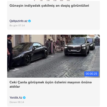
Günəşin indiyədək çəkilmiş ən dəqiq görüntüləri
Qafqazinfo.az
Bu gün 07:14
00:00:25
Ceki Çanla görüşmək üçün özlərini maşının önünə
atdılar
Yenilik.Az
Dünən 08:14