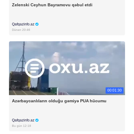
Zelenski Ceyhun Bayramovu qəbul etdi
Qafqazinfo.az
Dünən 20:46
00:01:30
Azərbaycanlıların olduğu gəmiyə PUA hücumu
Qafqazinfo.az
Bu gün 12:18