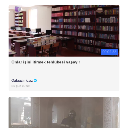
00:02:22
Onlar işini itirmək təhlükəsi yaşayır
Qafqazinfo.az
Bu gün 09:59