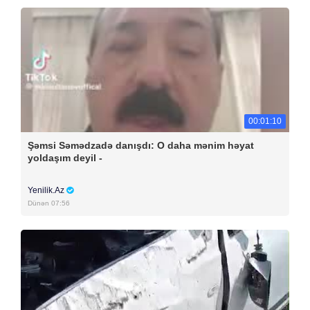
00:01:10
Şəmsi Səmədzadə danışdı: O daha mənim həyat
yoldaşım deyil -
Yenilik.Az
Dünən 07:56