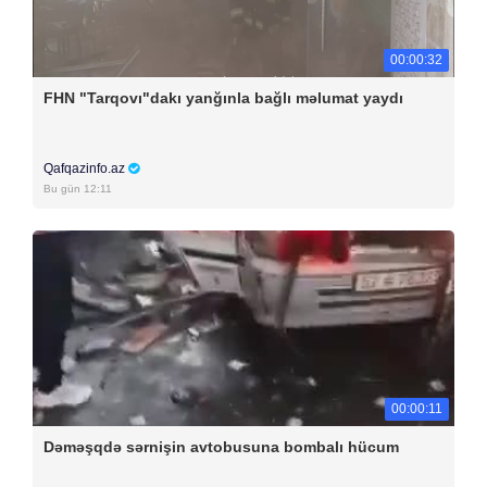
00:00:32
FHN "Tarqovı"dakı yanğınla bağlı məlumat yaydı
Qafqazinfo.az
Bu gün 12:11
00:00:11
Dəməşqdə sərnişin avtobusuna bombalı hücum