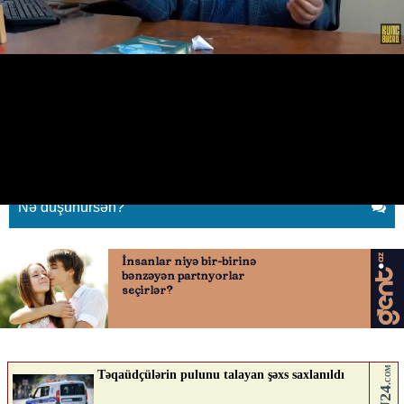
“Kişi baxır ki, arvad evdə iy
verir...”
11.06.2026
0
YENILIK.AZ
ABUNƏ OL
Nə düşünürsən?