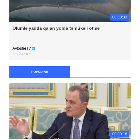
00:00:33
Ölümlə yadda qalan yolda təhlükəli ötmə
AvtosferTV
Bu gün 16:45
POPULYAR
00:00:18