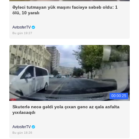
Əyləci tutmayan yük maşını faciəyə səbəb oldu: 1
ölü, 10 yaralı
AvtosferTV
Bu gün 19:27
00:00:25
Skuterlə necə gəldi yola çıxan gənc az qala asfalta
yıxılacaqdı
AvtosferTV
Bu gün 18:26