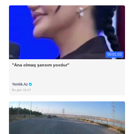
00:01:03
"Ana olmaq şansım yoxdur"
Yenilik.Az
Bu gün 16:47