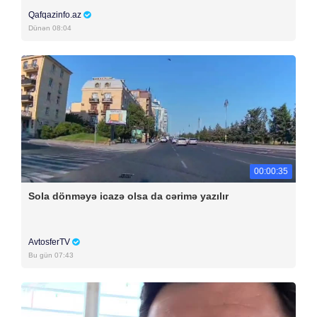
Qafqazinfo.az
Dünən 08:04
00:00:35
Sola dönməyə icazə olsa da cərimə yazılır
AvtosferTV
Bu gün 07:43