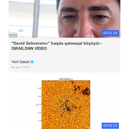
00:01:29
“David Seliverstov” haqda qalmaqal böyüyür -
İSRAİLDƏN VİDEO
Yeni Sabah
Bu gün 15:57
00:00:12