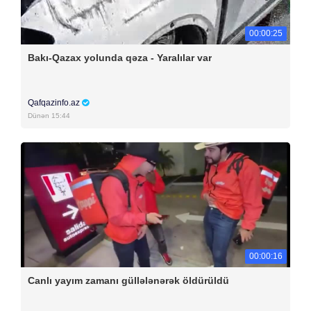
00:00:25
Bakı-Qazax yolunda qəza - Yaralılar var
Qafqazinfo.az
Dünən 15:44
00:00:16
Canlı yayım zamanı güllələnərək öldürüldü