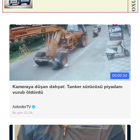
00:00:34
Kameraya düşən dəhşət: Tanker sürücüsü piyadanı
vurub öldürdü
AvtosferTV
Bu gün 21:26