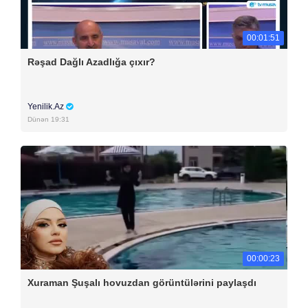
00:01:51
Rəşad Dağlı Azadlığa çıxır?
Yenilik.Az
Dünən 19:31
00:00:23
Xuraman Şuşalı hovuzdan görüntülərini paylaşdı