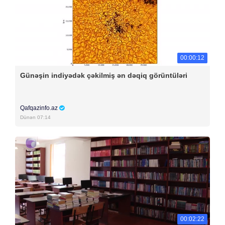
00:00:12
Günəşin indiyədək çəkilmiş ən dəqiq görüntüləri
Qafqazinfo.az
Dünən 07:14
00:02:22