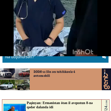
Fatimənin həlak olduğu yerdən
görüntülər
01.07.2026
0
QAFQAZINFO.AZ
ABUNƏ OL
Nə düşünürsən?