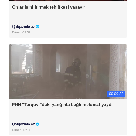
Onlar işini itirmək təhlükəsi yaşayır
Qafqazinfo.az
Dünən 09:59
00:00:32
FHN "Tarqovı"dakı yanğınla bağlı məlumat yaydı
Qafqazinfo.az
Dünən 12:11