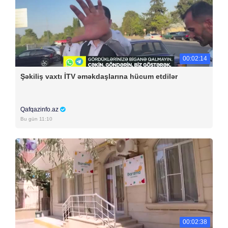
00:02:14
Şəkiliş vaxtı İTV əməkdaşlarına hücum etdilər
Qafqazinfo.az
Bu gün 11:10
00:02:38