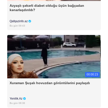
Azyaşlı şəkərli diabet olduğu üçün bağçadan
kənarlaşdırılıb?
Qafqazinfo.az
Bu gün 09:43
00:00:23
Xuraman Şuşalı hovuzdan görüntülərini paylaşdı
Yenilik.Az
Bu gün 08:36