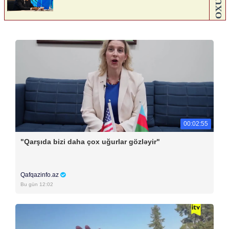
00:02:55
"Qarşıda bizi daha çox uğurlar gözləyir"
Qafqazinfo.az
Bu gün 12:02