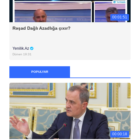
00:01:51
Rəşad Dağlı Azadlığa çıxır?
Yenilik.Az
Dünən 19:31
POPULYAR
00:00:18