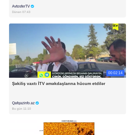
AvtosferTV
Dünən 07:43
00:02:14
Şəkiliş vaxtı İTV əməkdaşlarına hücum etdilər
Qafqazinfo.az
Bu gün 11:10