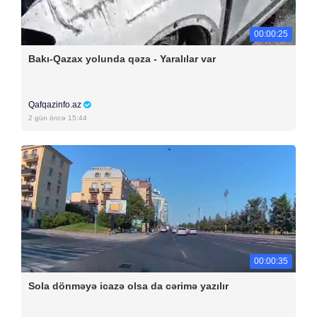
00:00:25
Bakı-Qazax yolunda qəza - Yaralılar var
Qafqazinfo.az
2 gün öncə 15:44
00:00:35
Sola dönməyə icazə olsa da cərimə yazılır