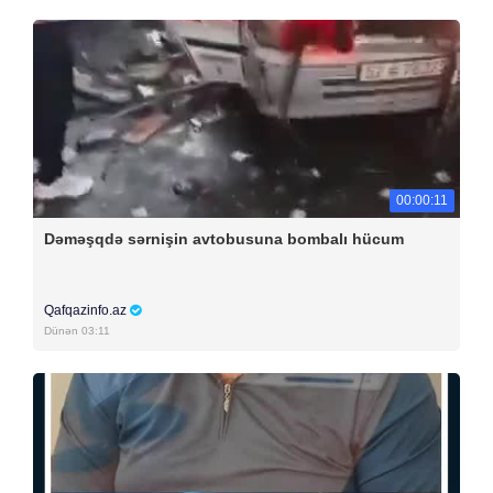
00:00:11
Dəməşqdə sərnişin avtobusuna bombalı hücum
Qafqazinfo.az
Dünən 03:11