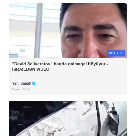
00:01:29
“David Seliverstov” haqda qalmaqal böyüyür -
İSRAİLDƏN VİDEO
Yeni Sabah
Dünən 15:57