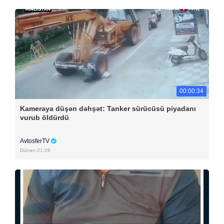
00:00:34
Kameraya düşən dəhşət: Tanker sürücüsü piyadanı
vurub öldürdü
AvtosferTV
Dünən 21:26