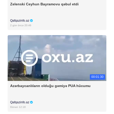
Zelenski Ceyhun Bayramovu qəbul etdi
Qafqazinfo.az
2 gün öncə 20:46
00:01:30
Azərbaycanlıların olduğu gəmiyə PUA hücumu
Qafqazinfo.az
Dünən 12:18