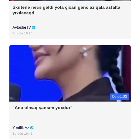
Skuterlə necə gəldi yola çıxan gənc az qala asfalta
yıxılacaqdı
AvtosferTV
Bu gün 18:26
00:01:03
"Ana olmaq şansım yoxdur"
Yenilik.Az
Bu gün 16:47