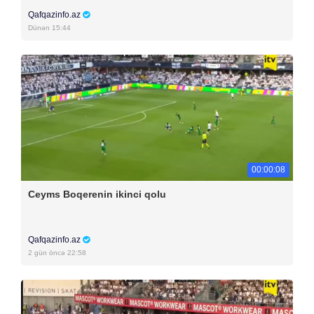
Qafqazinfo.az
Dünən 15:44
00:00:08
Ceyms Boqerenin ikinci qolu
Qafqazinfo.az
2 gün öncə 22:58