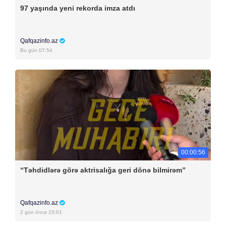
97 yaşında yeni rekorda imza atdı
Qafqazinfo.az
Bu gün 07:54
00:00:56
“Təhdidlərə görə aktrisalığa geri dönə bilmirəm”
Qafqazinfo.az
2 gün öncə 23:01