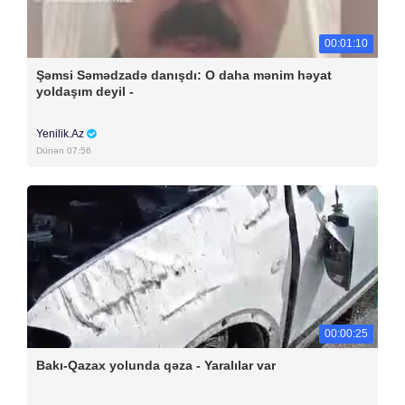
00:01:10
Şəmsi Səmədzadə danışdı: O daha mənim həyat
yoldaşım deyil -
Yenilik.Az
Dünən 07:56
00:00:25
Bakı-Qazax yolunda qəza - Yaralılar var