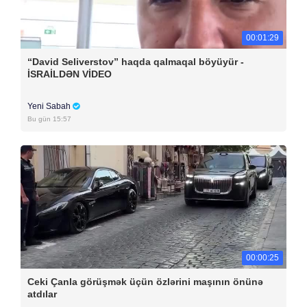
00:01:29
“David Seliverstov” haqda qalmaqal böyüyür -
İSRAİLDƏN VİDEO
Yeni Sabah
Bu gün 15:57
00:00:25
Ceki Çanla görüşmək üçün özlərini maşının önünə
atdılar