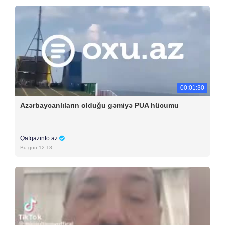
00:01:30
Azərbaycanlıların olduğu gəmiyə PUA hücumu
Qafqazinfo.az
Bu gün 12:18