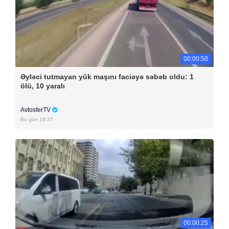
00:00:50
Əyləci tutmayan yük maşını faciəyə səbəb oldu: 1
ölü, 10 yaralı
AvtosferTV
Bu gün 19:27
00:00:25