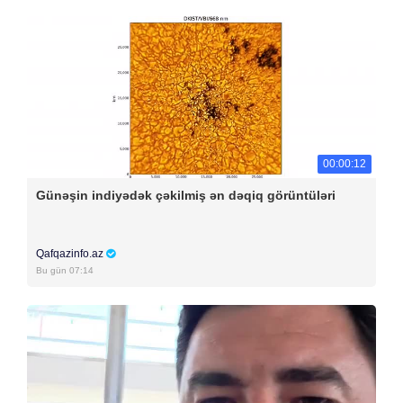
00:00:12
Günəşin indiyədək çəkilmiş ən dəqiq görüntüləri
Qafqazinfo.az
Bu gün 07:14