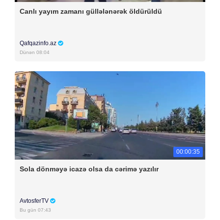
Canlı yayım zamanı güllələnərək öldürüldü
Qafqazinfo.az
Dünən 08:04
00:00:35
Sola dönməyə icazə olsa da cərimə yazılır
AvtosferTV
Bu gün 07:43