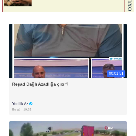
00:01:51
Rəşad Dağlı Azadlığa çıxır?
Yenilik.Az
Bu gün 19:31