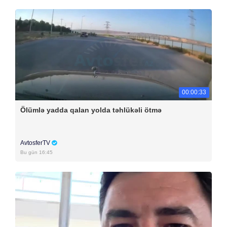
00:00:33
Ölümlə yadda qalan yolda təhlükəli ötmə
AvtosferTV
Bu gün 16:45