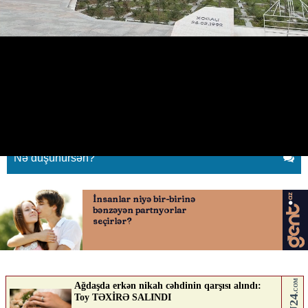
Diplomatik korpusun Qarabağa
səfərindən video paylaşdı
01.05.2026
0
QAFQAZINFO.AZ
ABUNƏ OL
Nə düşünürsən?