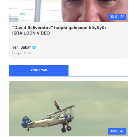
00:01:29
“David Seliverstov” haqda qalmaqal böyüyür -
İSRAİLDƏN VİDEO
Yeni Sabah
Bu gün 15:57
POPULYAR
00:01:48