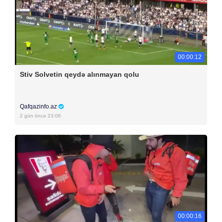
00:00:12
Stiv Solvetin qeydə alınmayan qolu
Qafqazinfo.az
2 gün öncə 23:06
00:00:16