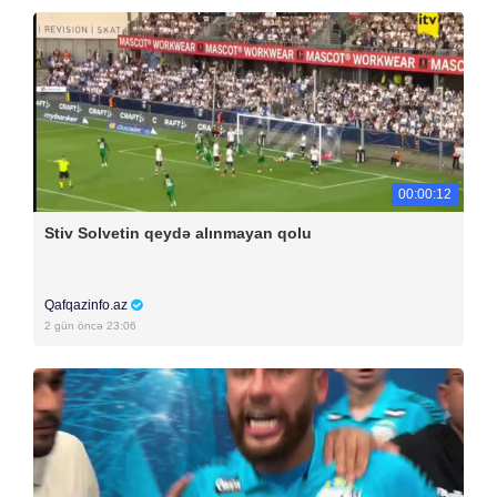
00:00:12
Stiv Solvetin qeydə alınmayan qolu
Qafqazinfo.az
2 gün öncə 23:06