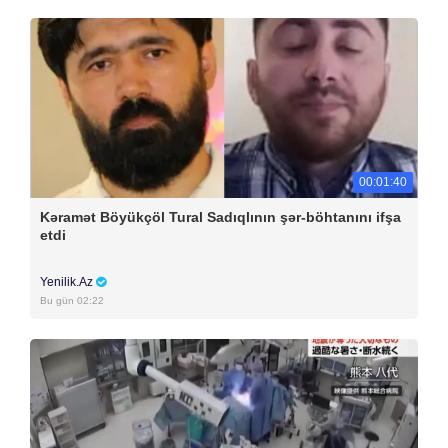
00:01:40
Kəramət Böyükçöl Tural Sadıqlının şər-böhtanını ifşa
etdi
Yenilik.Az
Bu gün 02:22