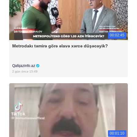
00:02:45
Metrodakı təmirə görə əlavə xərcə düşəcəyik?
Qafqazinfo.az
2 gün öncə 15:49
00:01:10