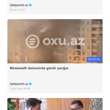
Qafqazinfo.az
Dünən 15:44
00:00:45
Məmmədli dairəsində güclü yanğın
Qafqazinfo.az
2 gün öncə 08:08