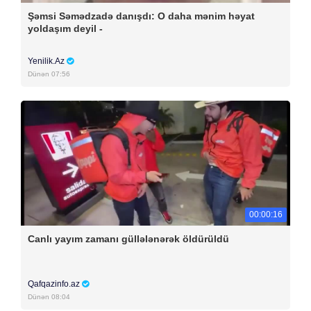
Şəmsi Səmədzadə danışdı: O daha mənim həyat
yoldaşım deyil -
Yenilik.Az
Dünən 07:56
00:00:16
Canlı yayım zamanı güllələnərək öldürüldü
Qafqazinfo.az
Dünən 08:04