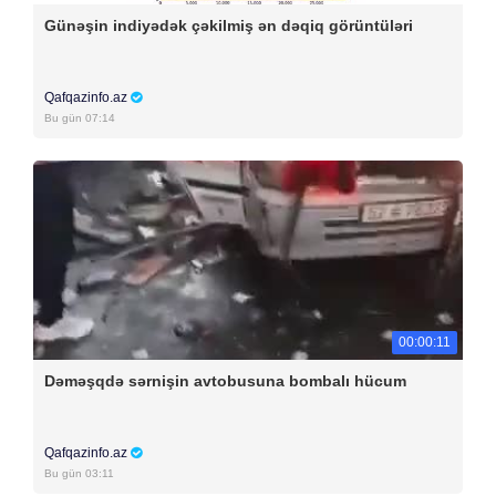
Günəşin indiyədək çəkilmiş ən dəqiq görüntüləri
Qafqazinfo.az
Bu gün 07:14
00:00:11
Dəməşqdə sərnişin avtobusuna bombalı hücum
Qafqazinfo.az
Bu gün 03:11