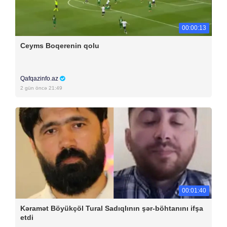
00:00:13
Ceyms Boqerenin qolu
Qafqazinfo.az
2 gün öncə 21:49
00:01:40
Kəramət Böyükçöl Tural Sadıqlının şər-böhtanını ifşa
etdi