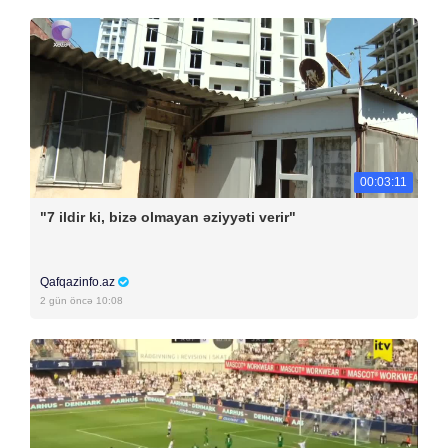
00:03:11
"7 ildir ki, bizə olmayan əziyyəti verir"
Qafqazinfo.az
2 gün öncə 10:08