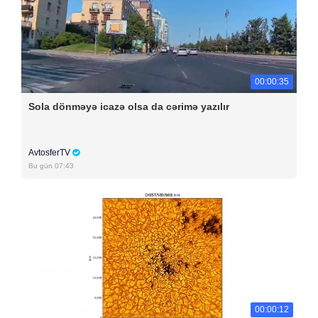
00:00:35
Sola dönməyə icazə olsa da cərimə yazılır
AvtosferTV
Bu gün 07:43
00:00:12