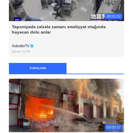
00:01:02
Yaponiyada zəlzələ zamanı əməliyyat otağında
həyəcan dolu anlar
AvtosferTV
Dünən 21:56
POPULYAR
00:00:37