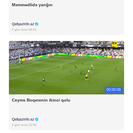
Məmmədlidə yanğın
Qafqazinfo.az
2 gün öncə 09:01
00:00:08
Ceyms Boqerenin ikinci qolu
Qafqazinfo.az
2 gün öncə 22:58