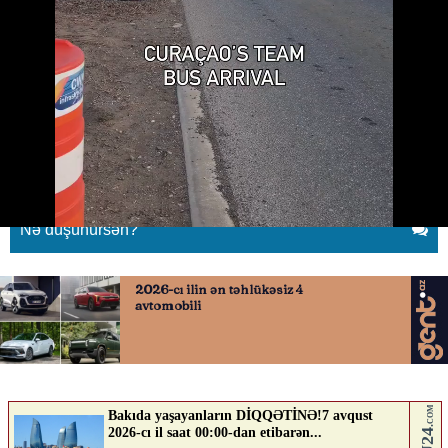
DÇ-yə pəncərəsiz məktəb
avtobusu ilə getdilər
07.06.2026
0
QAFQAZINFO.AZ
ABUNƏ OL
Nə düşünürsən?