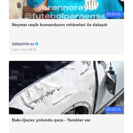
00:00:56
Neymar rəqib komandanın rəhbərləri ilə dalaşdı
Qafqazinfo.az
2 gün öncə 09:51
00:00:25
Bakı-Qazax yolunda qəza - Yaralılar var