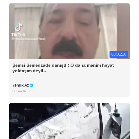
00:01:10
Şəmsi Səmədzadə danışdı: O daha mənim həyat
yoldaşım deyil -
Yenilik.Az
Dünən 07:56