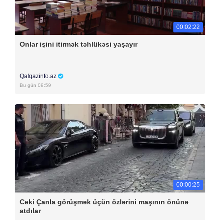
00:02:22
Onlar işini itirmək təhlükəsi yaşayır
Qafqazinfo.az
Bu gün 09:59
00:00:25
Ceki Çanla görüşmək üçün özlərini maşının önünə
atdılar