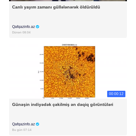
Canlı yayım zamanı güllələnərək öldürüldü
Qafqazinfo.az
Dünən 08:04
00:00:12
Günəşin indiyədək çəkilmiş ən dəqiq görüntüləri
Qafqazinfo.az
Bu gün 07:14