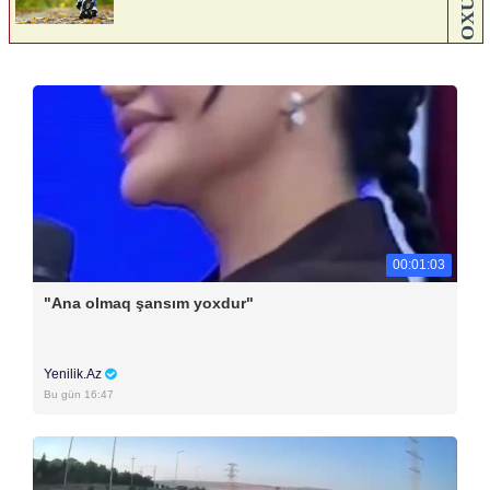
00:01:03
"Ana olmaq şansım yoxdur"
Yenilik.Az
Bu gün 16:47