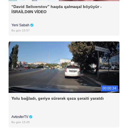
“David Seliverstov” haqda qalmaqal böyüyür -
İSRAİLDƏN VİDEO
Yeni Sabah
Bu gün 15:57
00:00:34
Yolu bağladı, geriyə sürərək qəza şəraiti yaratdı
AvtosferTV
Bu gün 15:45