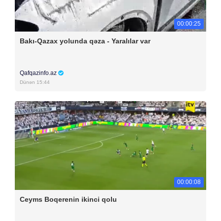
00:00:25
Bakı-Qazax yolunda qəza - Yaralılar var
Qafqazinfo.az
Dünən 15:44
00:00:08
Ceyms Boqerenin ikinci qolu