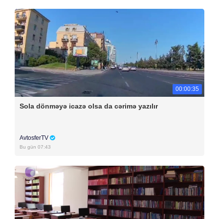
00:00:35
Sola dönməyə icazə olsa da cərimə yazılır
AvtosferTV
Bu gün 07:43