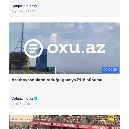
Qafqazinfo.az
2 gün öncə 22:58
00:01:30
Azərbaycanlıların olduğu gəmiyə PUA hücumu
Qafqazinfo.az
Bu gün 12:18