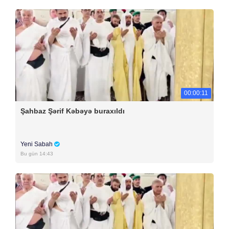
00:00:11
Şahbaz Şərif Kəbəyə buraxıldı
Yeni Sabah
Bu gün 14:43