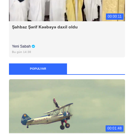
00:00:11
Şahbaz Şərif Kəəbəyə daxil oldu
Yeni Sabah
Bu gün 14:38
POPULYAR
00:01:48