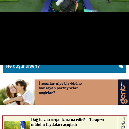
DÇ-də ilk - Birbaşa qırmızı vərəqə
aldı
20.06.2026
0
QAFQAZINFO.AZ
ABUNƏ OL
Nə düşünürsən?