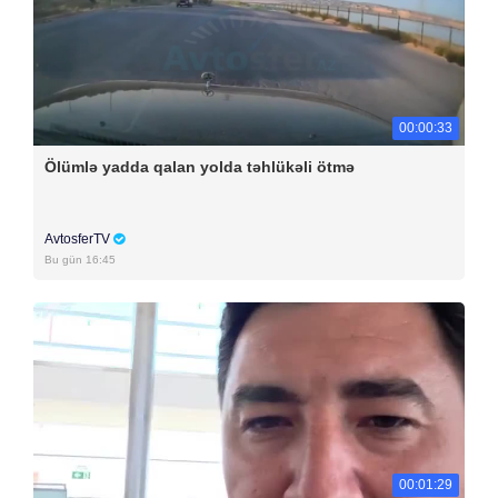
00:00:33
Ölümlə yadda qalan yolda təhlükəli ötmə
AvtosferTV
Bu gün 16:45
00:01:29