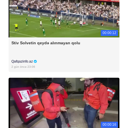
00:00:12
Stiv Solvetin qeydə alınmayan qolu
Qafqazinfo.az
2 gün öncə 23:06
00:00:16