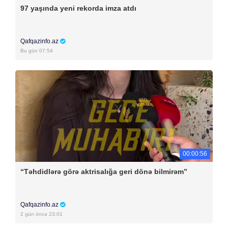
97 yaşında yeni rekorda imza atdı
Qafqazinfo.az
Bu gün 07:54
00:00:56
“Təhdidlərə görə aktrisalığa geri dönə bilmirəm”
Qafqazinfo.az
2 gün öncə 23:01