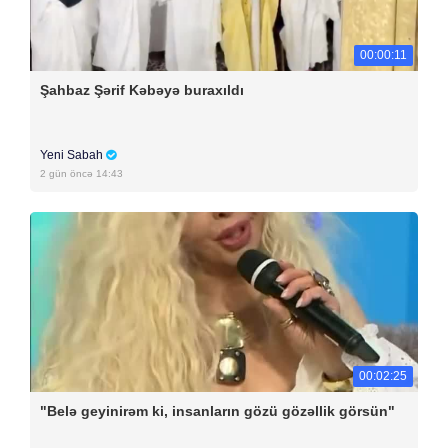
00:00:11
Şahbaz Şərif Kəbəyə buraxıldı
Yeni Sabah
2 gün öncə 14:43
00:02:25
"Belə geyinirəm ki, insanların gözü gözəllik görsün"