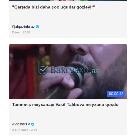
"Qarşıda bizi daha çox uğurlar gözləyir"
Qafqazinfo.az
Dünən 12:02
00:00:48
Tanınmış meyxanaçı Vasif Talıbova meyxana qoşdu
AvtosferTV
2 gün öncə 13:54