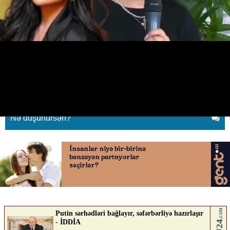
"Çətin dönəmlərimdə sirrlərimi
açdılar"
15.06.2026
0
BAKUPOST.AZ
ABUNƏ OL
Nə düşünürsən?