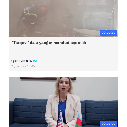
00:00:25
“Tarqovı”dakı yanğın məhdudlaşdırıldı
Qafqazinfo.az
2 gün öncə 13:45
00:02:55