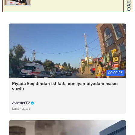
00:00:35
Piyada keçidindən istifadə etməyən piyadanı maşın
vurdu
AvtosferTV
Dünən 21:01