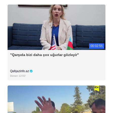
00:02:55
"Qarşıda bizi daha çox uğurlar gözləyir"
Qafqazinfo.az
Dünən 12:02