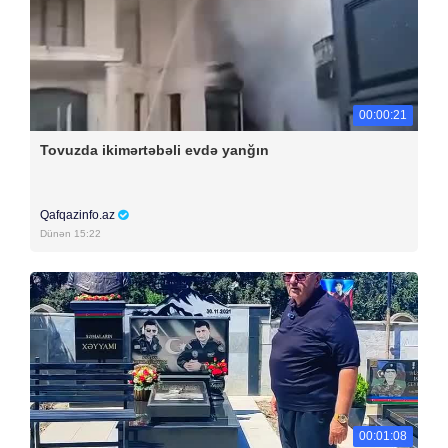
00:00:21
Tovuzda ikimərtəbəli evdə yanğın
Qafqazinfo.az
Dünən 15:22
00:01:08