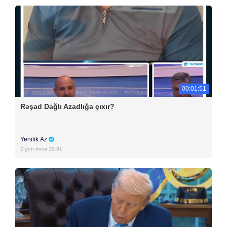
00:01:51
Rəşad Dağlı Azadlığa çıxır?
Yenilik.Az
2 gün öncə 19:31