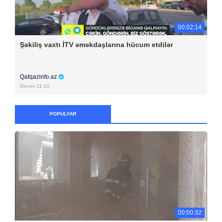
00:02:14
Şəkiliş vaxtı İTV əməkdaşlarına hücum etdilər
Qafqazinfo.az
Dünən 11:10
POPULYAR
00:00:32