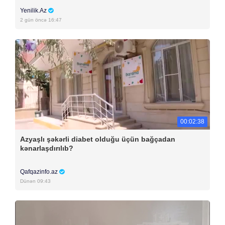
Yenilik.Az
2 gün öncə 16:47
00:02:38
Azyaşlı şəkərli diabet olduğu üçün bağçadan
kənarlaşdırılıb?
Qafqazinfo.az
Dünən 09:43