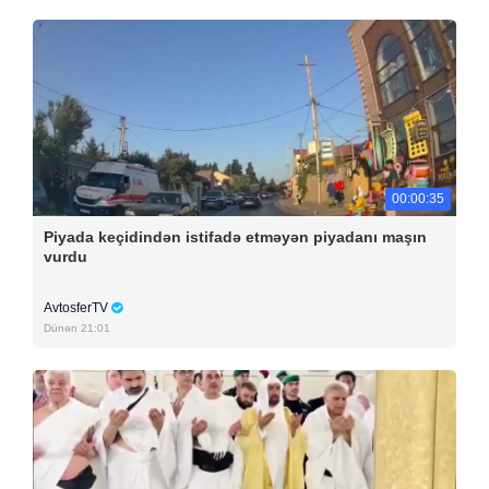
00:00:35
Piyada keçidindən istifadə etməyən piyadanı maşın
vurdu
AvtosferTV
Dünən 21:01