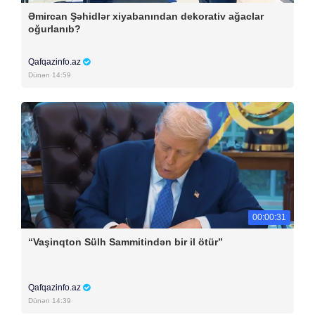
Əmircan Şəhidlər xiyabanından dekorativ ağaclar
oğurlanıb?
Qafqazinfo.az
Dünən 14:59
00:00:31
“Vaşinqton Sülh Sammitindən bir il ötür”
Qafqazinfo.az
Dünən 14:39