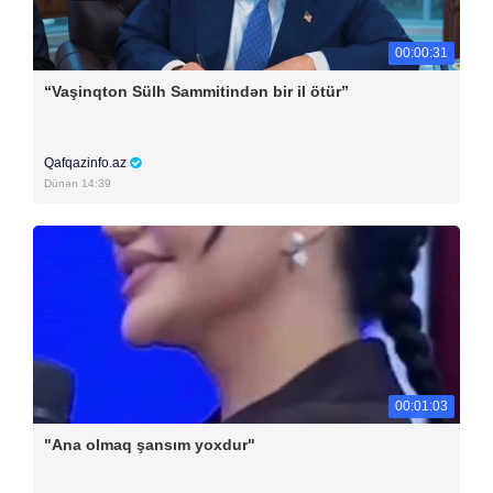
00:00:31
“Vaşinqton Sülh Sammitindən bir il ötür”
Qafqazinfo.az
Dünən 14:39
00:01:03
"Ana olmaq şansım yoxdur"