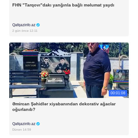
FHN "Tarqovı"dakı yanğınla bağlı məlumat yaydı
Qafqazinfo.az
2 gün öncə 12:11
00:01:08
Əmircan Şəhidlər xiyabanından dekorativ ağaclar
oğurlanıb?
Qafqazinfo.az
Dünən 14:59