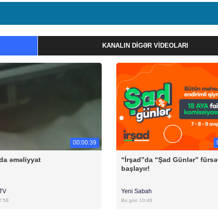
KANALIN DIGƏR VIDEOLARI
00:00:39
da əməliyyat
“İrşad”da “Şad Günlər” fürsə
başlayır!
rTV
Yeni Sabah
2:58
Bu gün 10:46