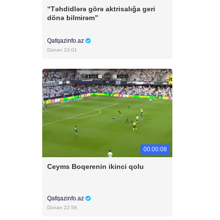
“Təhdidlərə görə aktrisalığa geri
dönə bilmirəm”
Qafqazinfo.az
Dünən 23:01
00:00:08
Ceyms Boqerenin ikinci qolu
Qafqazinfo.az
Dünən 22:58