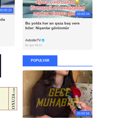
00:00:20
00:00:34
ilə
Bu yolda hər an qəza baş verə
bilər: Nişanlar görünmür
AvtosferTV
Bu gün 09:41
POPULYAR
00:00:56