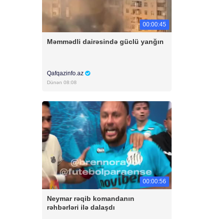
00:00:45
Məmmədli dairəsində güclü yanğın
Qafqazinfo.az
Dünən 08:08
00:00:56
Neymar rəqib komandanın
rəhbərləri ilə dalaşdı