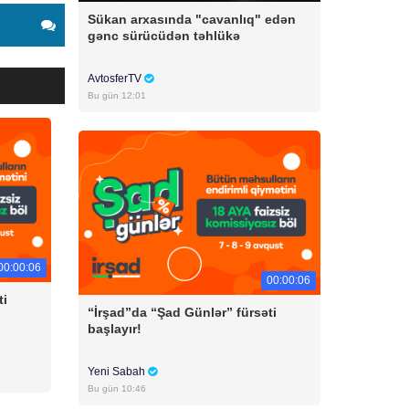
Sükan arxasında "cavanlıq" edən
gənc sürücüdən təhlükə
AvtosferTV
Bu gün 12:01
00:00:06
00:00:06
ti
“İrşad”da “Şad Günlər” fürsəti
başlayır!
Yeni Sabah
Bu gün 10:46