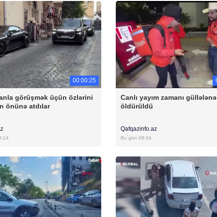
00:00:25
anla görüşmək üçün özlərini
Canlı yayım zamanı güllələnə
n önünə atdılar
öldürüldü
Az
Qafqazinfo.az
8:14
Bu gün 08:04