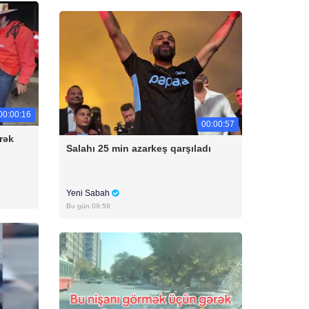
00:00:16
00:00:57
rək
Salahı 25 min azarkeş qarşıladı
Yeni Sabah
Bu gün 09:59