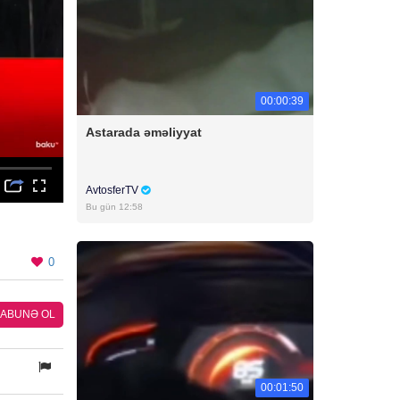
00:00:39
Astarada əməliyyat
AvtosferTV
Bu gün 12:58
0
ABUNƏ OL
00:01:50