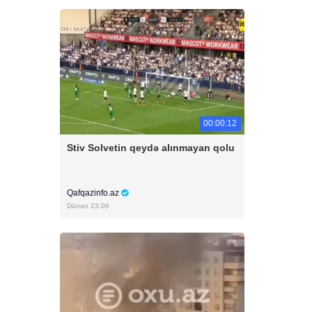
00:00:12
Stiv Solvetin qeydə alınmayan qolu
Qafqazinfo.az
Dünən 23:06