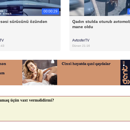
00:00:29
 səsi sürücünü özündən
Qadın stulda oturub avtomob
ı
mane oldu
rTV
AvtosferTV
:43
Dünən 21:16