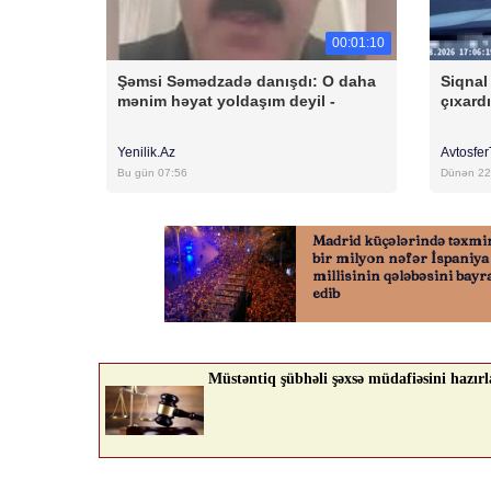
00:01:10
Şəmsi Səmədzadə danışdı: O daha
Siqnal
mənim həyat yoldaşım deyil -
çıxard
Yenilik.Az
Avtosfe
Bu gün 07:56
Dünən 22