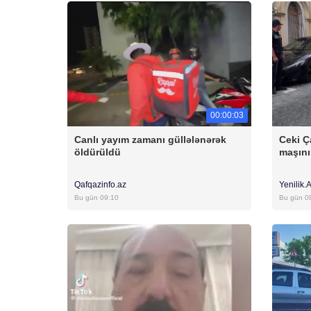
00:00:03
Canlı yayım zamanı güllələnərək
Ceki Ç
öldürüldü
maşını
Qafqazinfo.az
Yenilik.
Bu gün 09:10
Bu gün 0