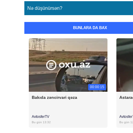
Nə düşünürsən?
BUNLARA DA BAX
00:00:15
Bakıda zəncirvari qəza
Astara
AvtosferTV
Avtosfe
Bu gün 13:32
Bu gün 1