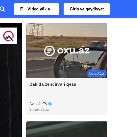
Video yüklə
Giriş və qeydiyyat
00:00:15
Bakıda zəncirvari qəza
AvtosferTV
Bu gün 13:32